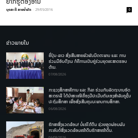
ຢາກຮູ້ຕ້ອງອ່ານ
ບຸດສະດີ ສາຍນ້ຳມັດ
-
29/05/2016
0
ຂ່າວພາຍໃນ
ຍີ່ປຸ່ນ-ລາວ ສົ່ງເສີມສາຍພົວພັນມິດຕະພາບ ແລະ ການ
ຮ່ວມມືອັນດີງາມ ກໍຄືການເປັນຄູ່ຮ່ວມຍຸດທະສາດຮອບ
ດ້ານ.
07/08/2026
ກະຊວງສຶກສາທິການ ແລະ ກິລາ ຮ່ວມກັບລັດຖະບານອົດ
ສະຕຣາລີ ໄດ້ນຳສະເໜີເຄື່ອງມືປະເມີນຕົນເອງສຳລັບຄູຊັ້ນ
ປະຖົມສຶກສາ ເພື່ອສົ່ງເສີມຄຸນນະພາບການສຶກສາ.
06/08/2026
ຮັກສາສິ່ງແວດລ້ອມ! ບໍ່ແຮ່ໃຕ້ດິນ ຊ່ວຍຫຼຸດຜ່ອນຜົນ
ກະທົບຕໍ່ສິ່ງແວດລ້ອມໜ້າດິນຮັກສາໜ້າດິນ.
06/08/2026