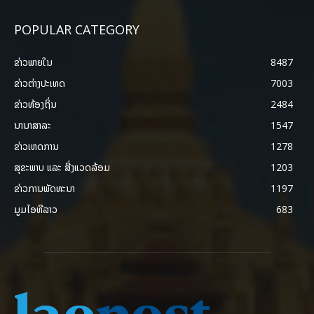
POPULAR CATEGORY
ຂ່າວພາຍ​ໃນ
8487
ຂ່າວຕ່າງປະເທດ
7003
ຂ່າວທ້ອງຖິ່ນ
2484
ນານາສາລະ
1547
ຂ່າວເຫດການ
1278
ສຸຂະພາບ ແລະ ສີ່ງແວດລ້ອມ
1203
ຂ່າວການພັດທະນາ
1197
ມູມໄອທີລາວ
683