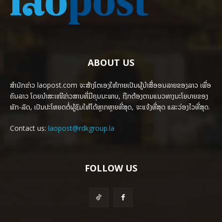
ABOUT US
ສຳນັກຂ່າວ laopost.com ຈະສ້າງໂຕເອງໃຫ້ກາຍເປັນຜູ້ນຳສື່ອອນລາຍຂອງລາວ ເພື່ອ
ຄົນລາວ ໂດຍນຳສະເໜີຂ່າວສານທີ່ມີຄຸນນະພາບ, ຖືກຕ້ອງຕາມແນວທາງນະໂຍບາຍຂອງ
ພັກ-ລັດ, ເປັນປະໂຫຍດຕໍ່ຜູ້ຊົມໃຫ້ໄດ້ຫຼາກຫຼາຍທີ່ສຸດ, ຈະແຈ້ງທີ່ສຸດ ແລະວ່ອງໄວທີ່ສຸດ.
Contact us:
laopost@rdkgroup.la
FOLLOW US