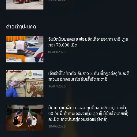
ຂ່າວຕ່າງປະເທດ
ຈັບນັກບິນມາເລເຊຍ ພ້ອມຍຶດເຄື່ອງຂອງກາງ ຢາອີ ຫຼາຍ
ກວ່າ 70,000 ເມັດ
06/08/2026
ເຈົ້າໜ້າທີ່ໄທກັກຕົວ ຄົນລາວ 2 ຄົນ ທີ່ກ່ຽວຂ້ອງກັບຄະດີ
ສາວແອລັກລອບເຮໂຣອີນເຂົ້າອົດສະຕາລີ
16/07/2026
ອີຣານ-ອາເມລິກາ ເຈລະຈາຍຸດຕິຄວາມຂັດແຍ່ງ! ພາຍໃນ
60 ວັນນີ້ ຖ້າການເຈລະຈາຫຼົ້ມເຫຼວ ຫຼື ມີຝ່າຍໃດຝ່າຍໜຶ່ງ
ລະເມີດ ອາດນໍາມາສູ່ຄວາມຂັດແຍ້ງອີກຄັ້ງ
18/06/2026