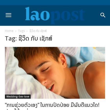
Home
Tags
ຊີວິດ ກັບ ເຊັກສ໌
Tag: ຊີວິດ ກັບ ເຊັກສ໌
Wedding-Sex-love
“ການຊ່ວຍຕົວເອງ” ໃນການປົດປ່ອຍ ມີຜົນດີແນວໃດ!