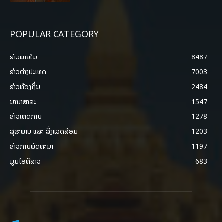
POPULAR CATEGORY
ຂ່າວພາຍ​ໃນ
8487
ຂ່າວຕ່າງປະເທດ
7003
ຂ່າວທ້ອງຖິ່ນ
2484
ນານາສາລະ
1547
ຂ່າວເຫດການ
1278
ສຸຂະພາບ ແລະ ສີ່ງແວດລ້ອມ
1203
ຂ່າວການພັດທະນາ
1197
ມູມໄອທີລາວ
683