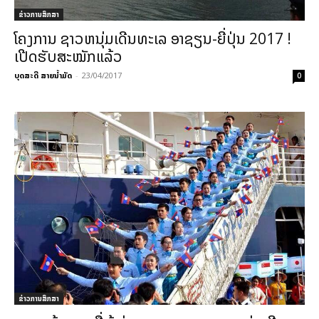
ຂ່າວການສຶກສາ
ໂຄງການ ຊາວຫນຸ່ມເດີນທະເລ ອາຊຽນ-ຍີ່ປຸ່ນ 2017 !
ເປີດຮັບສະໝັກແລ້ວ
ບຸດສະດີ ສາຍນ້ຳມັດ
-
23/04/2017
0
ຂ່າວການສຶກສາ