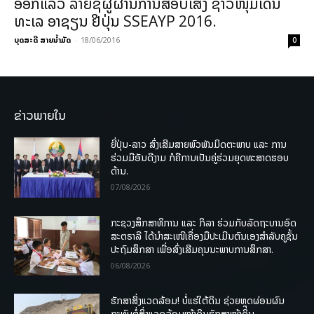
ອອກແລ້ວ ລາຍຊື່ຜູ້ຜ່ານການສອບເສງ ຊາວໜຸ່ມເດີນ
ທະເລ ອາຊຽນ ຢີ່ປຸ່ນ SSEAYP 2016.
ບຸດສະດີ ສາຍນ້ຳມັດ
-
18/06/2016
0
ຂ່າວພາຍໃນ
ຍີ່ປຸ່ນ-ລາວ ສົ່ງເສີມສາຍພົວພັນມິດຕະພາບ ແລະ ການ
ຮ່ວມມືອັນດີງາມ ກໍຄືການເປັນຄູ່ຮ່ວມຍຸດທະສາດຮອບ
ດ້ານ.
07/08/2026
ກະຊວງສຶກສາທິການ ແລະ ກິລາ ຮ່ວມກັບລັດຖະບານອົດ
ສະຕຣາລີ ໄດ້ນຳສະເໜີເຄື່ອງມືປະເມີນຕົນເອງສຳລັບຄູຊັ້ນ
ປະຖົມສຶກສາ ເພື່ອສົ່ງເສີມຄຸນນະພາບການສຶກສາ.
06/08/2026
ຮັກສາສິ່ງແວດລ້ອມ! ບໍ່ແຮ່ໃຕ້ດິນ ຊ່ວຍຫຼຸດຜ່ອນຜົນ
ກະທົບຕໍ່ສິ່ງແວດລ້ອມໜ້າດິນຮັກສາໜ້າດິນ.