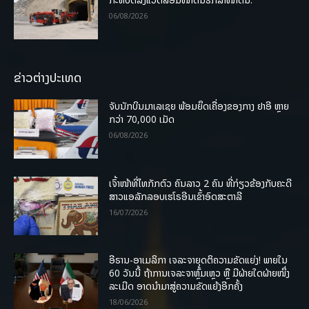
06/08/2026
ຂ່າວຕ່າງປະເທດ
ຈັບນັກບິນມາເລເຊຍ ພ້ອມຍຶດເຄື່ອງຂອງກາງ ຢາອີ ຫຼາຍ
ກວ່າ 70,000 ເມັດ
06/08/2026
ເຈົ້າໜ້າທີ່ໄທກັກຕົວ ຄົນລາວ 2 ຄົນ ທີ່ກ່ຽວຂ້ອງກັບຄະດີ
ສາວແອລັກລອບເຮໂຣອີນເຂົ້າອົດສະຕາລີ
16/07/2026
ອີຣານ-ອາເມລິກາ ເຈລະຈາຍຸດຕິຄວາມຂັດແຍ່ງ! ພາຍໃນ
60 ວັນນີ້ ຖ້າການເຈລະຈາຫຼົ້ມເຫຼວ ຫຼື ມີຝ່າຍໃດຝ່າຍໜຶ່ງ
ລະເມີດ ອາດນໍາມາສູ່ຄວາມຂັດແຍ້ງອີກຄັ້ງ
18/06/2026