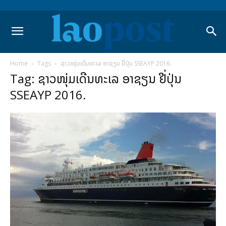
Home
Tags
ຊາວໜຸ່ມເດີນທະເລ ອາຊຽນ ຢີ່ປຸ່ນ SSEAYP 2016.
Tag: ຊາວໜຸ່ມເດີນທະເລ ອາຊຽນ ຢີ່ປຸ່ນ
SSEAYP 2016.