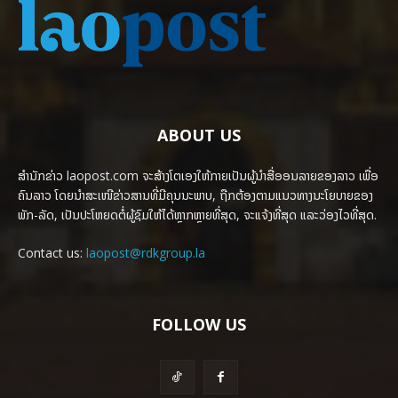
ABOUT US
ສຳນັກຂ່າວ laopost.com ຈະສ້າງໂຕເອງໃຫ້ກາຍເປັນຜູ້ນຳສື່ອອນລາຍຂອງລາວ ເພື່ອ
ຄົນລາວ ໂດຍນຳສະເໜີຂ່າວສານທີ່ມີຄຸນນະພາບ, ຖືກຕ້ອງຕາມແນວທາງນະໂຍບາຍຂອງ
ພັກ-ລັດ, ເປັນປະໂຫຍດຕໍ່ຜູ້ຊົມໃຫ້ໄດ້ຫຼາກຫຼາຍທີ່ສຸດ, ຈະແຈ້ງທີ່ສຸດ ແລະວ່ອງໄວທີ່ສຸດ.
Contact us:
laopost@rdkgroup.la
FOLLOW US