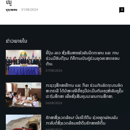
ໝູ່
ນຸຖາພອນ
-
01/08/2024
0
ຂ່າວພາຍໃນ
ຍີ່ປຸ່ນ-ລາວ ສົ່ງເສີມສາຍພົວພັນມິດຕະພາບ ແລະ ການ
ຮ່ວມມືອັນດີງາມ ກໍຄືການເປັນຄູ່ຮ່ວມຍຸດທະສາດຮອບ
ດ້ານ.
07/08/2026
ກະຊວງສຶກສາທິການ ແລະ ກິລາ ຮ່ວມກັບລັດຖະບານອົດ
ສະຕຣາລີ ໄດ້ນຳສະເໜີເຄື່ອງມືປະເມີນຕົນເອງສຳລັບຄູຊັ້ນ
ປະຖົມສຶກສາ ເພື່ອສົ່ງເສີມຄຸນນະພາບການສຶກສາ.
06/08/2026
ຮັກສາສິ່ງແວດລ້ອມ! ບໍ່ແຮ່ໃຕ້ດິນ ຊ່ວຍຫຼຸດຜ່ອນຜົນ
ກະທົບຕໍ່ສິ່ງແວດລ້ອມໜ້າດິນຮັກສາໜ້າດິນ.
06/08/2026