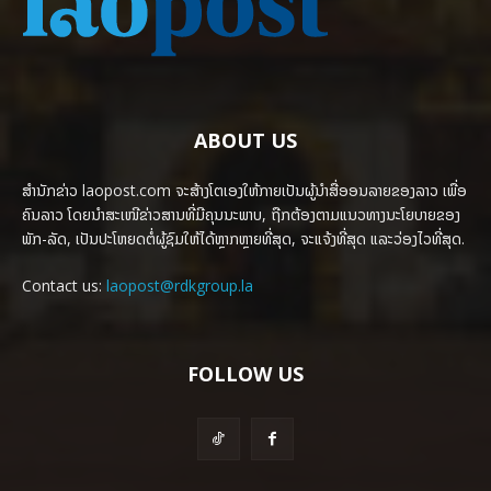
ABOUT US
ສຳນັກຂ່າວ laopost.com ຈະສ້າງໂຕເອງໃຫ້ກາຍເປັນຜູ້ນຳສື່ອອນລາຍຂອງລາວ ເພື່ອ
ຄົນລາວ ໂດຍນຳສະເໜີຂ່າວສານທີ່ມີຄຸນນະພາບ, ຖືກຕ້ອງຕາມແນວທາງນະໂຍບາຍຂອງ
ພັກ-ລັດ, ເປັນປະໂຫຍດຕໍ່ຜູ້ຊົມໃຫ້ໄດ້ຫຼາກຫຼາຍທີ່ສຸດ, ຈະແຈ້ງທີ່ສຸດ ແລະວ່ອງໄວທີ່ສຸດ.
Contact us:
laopost@rdkgroup.la
FOLLOW US