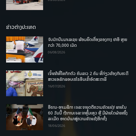
ຂ່າວຕ່າງປະເທດ
ຈັບນັກບິນມາເລເຊຍ ພ້ອມຍຶດເຄື່ອງຂອງກາງ ຢາອີ ຫຼາຍ
ກວ່າ 70,000 ເມັດ
06/08/2026
ເຈົ້າໜ້າທີ່ໄທກັກຕົວ ຄົນລາວ 2 ຄົນ ທີ່ກ່ຽວຂ້ອງກັບຄະດີ
ສາວແອລັກລອບເຮໂຣອີນເຂົ້າອົດສະຕາລີ
16/07/2026
ອີຣານ-ອາເມລິກາ ເຈລະຈາຍຸດຕິຄວາມຂັດແຍ່ງ! ພາຍໃນ
60 ວັນນີ້ ຖ້າການເຈລະຈາຫຼົ້ມເຫຼວ ຫຼື ມີຝ່າຍໃດຝ່າຍໜຶ່ງ
ລະເມີດ ອາດນໍາມາສູ່ຄວາມຂັດແຍ້ງອີກຄັ້ງ
18/06/2026