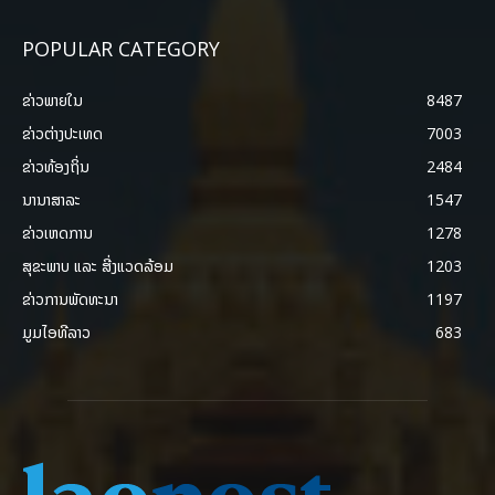
POPULAR CATEGORY
ຂ່າວພາຍ​ໃນ
8487
ຂ່າວຕ່າງປະເທດ
7003
ຂ່າວທ້ອງຖິ່ນ
2484
ນານາສາລະ
1547
ຂ່າວເຫດການ
1278
ສຸຂະພາບ ແລະ ສີ່ງແວດລ້ອມ
1203
ຂ່າວການພັດທະນາ
1197
ມູມໄອທີລາວ
683