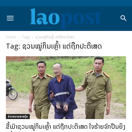
Home
Tags
ຊວນໝູ່ກິນເຫຼົ້າ ແຕ່ຖືກປະຕິເສດ
Tag: ຊວນໝູ່ກິນເຫຼົ້າ ແຕ່ຖືກປະຕິເສດ
ຂ່າວຄວາມສະຫງົບ
ຂີ້ເມົາຊວນໝູ່ກິນເຫຼົ້າ ແຕ່ຖືກປະຕິເສດ ໃຈຮ້າຍຈົກປືນຍິງ