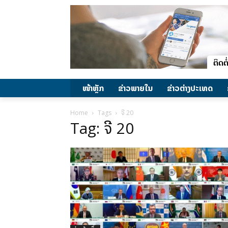
ໜ້າຫຼັກ
ຂ່າວພາຍ​ໃນ
ຂ່າວຕ່າງປະເທດ
Home
Tags
ຈີ 20
Tag: ຈີ 20