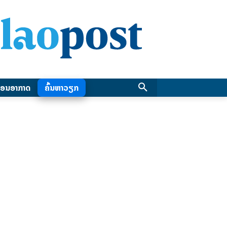
ອນອາກາດ
ຄົ້ນຫາວຽກ