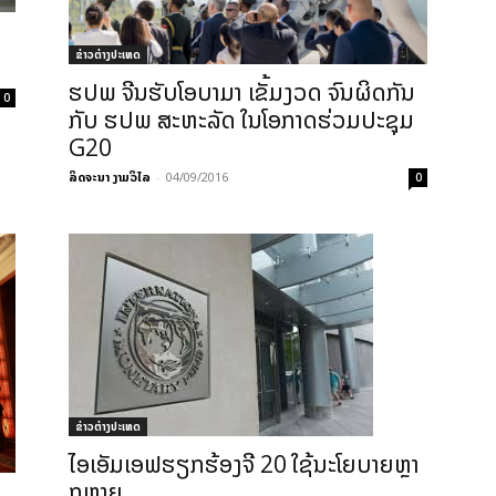
ຂ່າວຕ່າງປະເທດ
ຮປພ ຈີນຮັບໂອບາມາ ເຂັ້ມງວດ ຈົນຜິດກັນ
0
ກັບ ຮປພ ສະຫະລັດ ໃນໂອກາດຮ່ວມປະຊຸມ
G20
ລິດຈະນາ ງາມວິໄລ
-
04/09/2016
0
ຂ່າວຕ່າງປະເທດ
​ໄອ​ເອັມ​ເອຟຮຽກຮ້ອງ​ຈີ 20 ​ໃຊ້​ນະ​ໂຍບາຍ​ຫຼາ
ກ​ຫຼາຍ