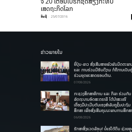
ຈີ 20 ​ເຕືອນ​ເບຣັກຊິດສ່ຽງ​ກະທົບ​
ເສດຖະກິດ​ໂລກ
ອິນຊີ
-
25/07/2016
ຂ່າວພາຍໃນ
ຍີ່ປຸ່ນ-ລາວ ສົ່ງເສີມສາຍພົວພັນມິດຕະພາ
ແລະ ການຮ່ວມມືອັນດີງາມ ກໍຄືການເປັນຄູ
ຮ່ວມຍຸດທະສາດຮອບດ້ານ.
07/08/2026
ກະຊວງສຶກສາທິການ ແລະ ກິລາ ຮ່ວມກັບ
ລັດຖະບານອົດສະຕຣາລີ ໄດ້ນຳສະເໜີ
ເຄື່ອງມືປະເມີນຕົນເອງສຳລັບຄູຊັ້ນປະຖົມ
ສຶກສາ ເພື່ອສົ່ງເສີມຄຸນນະພາບການສຶກສາ
06/08/2026
ຮັກສາສິ່ງແວດລ້ອມ! ບໍ່ແຮ່ໃຕ້ດິນ ຊ່ວຍຫຼ