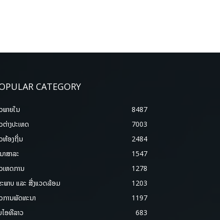
OPULAR CATEGORY
າວພາຍ​ໃນ
8487
າວຕ່າງປະເທດ
7003
າວທ້ອງຖິ່ນ
2484
ນາສາລະ
1547
າວເຫດການ
1278
ຂະພາບ ແລະ ສີ່ງແວດລ້ອມ
1203
າວການພັດທະນາ
1197
ມໄອທີລາວ
683