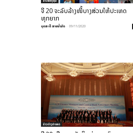
ຂ່າວທ້ອງຖິ່ນ
ຈີ 20 ຈະລົບລ້າງໜີ້ບາງສ່ວນໃຫ້ປະເທດ
ທຸກຍາກ
ບຸດສະດີ ສາຍນ້ຳມັດ
-
09/11/2020
ຂ່າວຕ່າງປະເທດ