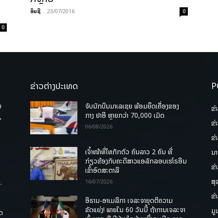
ອິນຊີ
-
23/07/2016
0
0
ຂ່າວຕ່າງປະເທດ
P
ບ
ຈັບນັກບິນມາເລເຊຍ ພ້ອມຍຶດເຄື່ອງຂອງ
ຂ່
່
ກາງ ຢາອີ ຫຼາຍກວ່າ 70,000 ເມັດ
ຂ່
06/08/2026
ຂ່
ເຈົ້າໜ້າທີ່ໄທກັກຕົວ ຄົນລາວ 2 ຄົນ ທີ່
ນາ
ກ່ຽວຂ້ອງກັບຄະດີສາວແອລັກລອບເຮໂຣອີນ
ຂ່
ເຂົ້າອົດສະຕາລີ
ສຸ
.
16/07/2026
ຂ່
ອີຣານ-ອາເມລິກາ ເຈລະຈາຍຸດຕິຄວາມ
ຂັດແຍ່ງ! ພາຍໃນ 60 ວັນນີ້ ຖ້າການເຈລະຈາ
ມູ
ຸດ