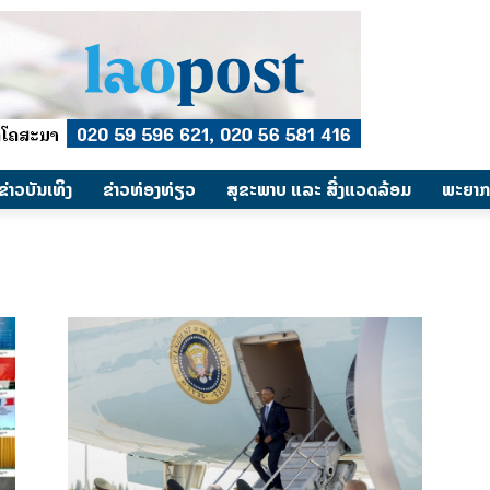
​ຂ່າວບັນເທິງ
​ຂ່າວທ່ອງທ່ຽວ
ສຸຂະພາບ ແລະ ສີ່ງແວດລ້ອມ
ພະຍາກ