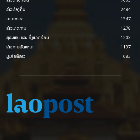
ຂ່າວທ້ອງຖິ່ນ
2484
ນານາສາລະ
1547
ຂ່າວເຫດການ
1278
ສຸຂະພາບ ແລະ ສີ່ງແວດລ້ອມ
1203
ຂ່າວການພັດທະນາ
1197
ມູມໄອທີລາວ
683