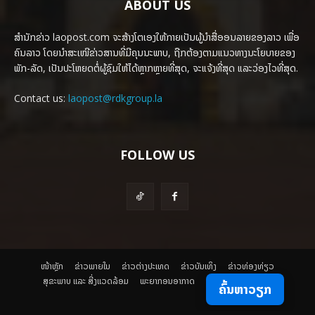
ABOUT US
ສຳນັກຂ່າວ laopost.com ຈະສ້າງໂຕເອງໃຫ້ກາຍເປັນຜູ້ນຳສື່ອອນລາຍຂອງລາວ ເພື່ອ
ຄົນລາວ ໂດຍນຳສະເໜີຂ່າວສານທີ່ມີຄຸນນະພາບ, ຖືກຕ້ອງຕາມແນວທາງນະໂຍບາຍຂອງ
ພັກ-ລັດ, ເປັນປະໂຫຍດຕໍ່ຜູ້ຊົມໃຫ້ໄດ້ຫຼາກຫຼາຍທີ່ສຸດ, ຈະແຈ້ງທີ່ສຸດ ແລະວ່ອງໄວທີ່ສຸດ.
Contact us:
laopost@rdkgroup.la
FOLLOW US
ໜ້າຫຼັກ
ຂ່າວພາຍ​ໃນ
ຂ່າວຕ່າງປະເທດ
​ຂ່າວບັນເທິງ
​ຂ່າວທ່ອງທ່ຽວ
ສຸຂະພາບ ແລະ ສີ່ງແວດລ້ອມ
ພະຍາກອນອາກາດ
ຄົ້ນຫາວຽກ