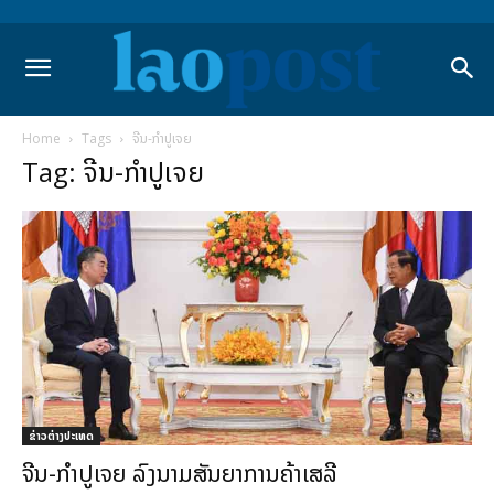
Home
Tags
ຈີນ-ກຳປູເຈຍ
Tag: ຈີນ-ກຳປູເຈຍ
ຂ່າວຕ່າງປະເທດ
ຈີນ-ກຳປູເຈຍ ລົງນາມສັນຍາການຄ້າເສລີ