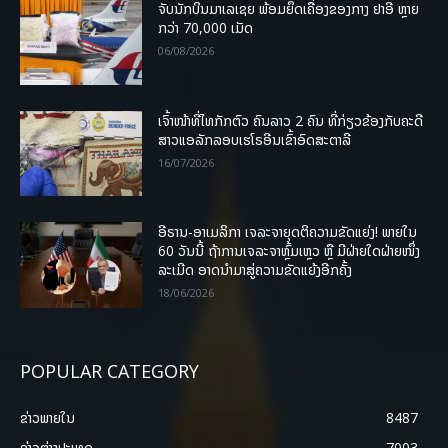
ຈັບນັກບິນມາເລເຊຍ ພ້ອມຍຶດເຄື່ອງຂອງກາງ ຢາອີ ຫຼາຍ
ກວ່າ 70,000 ເມັດ
06/08/2026
ເຈົ້າໜ້າທີ່ໄທກັກຕົວ ຄົນລາວ 2 ຄົນ ທີ່ກ່ຽວຂ້ອງກັບຄະດີ
ສາວແອລັກລອບເຮໂຣອີນເຂົ້າອົດສະຕາລີ
16/07/2026
ອີຣານ-ອາເມລິກາ ເຈລະຈາຍຸດຕິຄວາມຂັດແຍ່ງ! ພາຍໃນ
60 ວັນນີ້ ຖ້າການເຈລະຈາຫຼົ້ມເຫຼວ ຫຼື ມີຝ່າຍໃດຝ່າຍໜຶ່ງ
ລະເມີດ ອາດນໍາມາສູ່ຄວາມຂັດແຍ້ງອີກຄັ້ງ
18/06/2026
POPULAR CATEGORY
ຂ່າວພາຍ​ໃນ
8487
ຂ່າວຕ່າງປະເທດ
7003