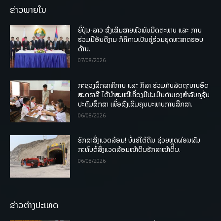
ຂ່າວພາຍໃນ
ຍີ່ປຸ່ນ-ລາວ ສົ່ງເສີມສາຍພົວພັນມິດຕະພາບ ແລະ ການ
ຮ່ວມມືອັນດີງາມ ກໍຄືການເປັນຄູ່ຮ່ວມຍຸດທະສາດຮອບ
ດ້ານ.
07/08/2026
ກະຊວງສຶກສາທິການ ແລະ ກິລາ ຮ່ວມກັບລັດຖະບານອົດ
ສະຕຣາລີ ໄດ້ນຳສະເໜີເຄື່ອງມືປະເມີນຕົນເອງສຳລັບຄູຊັ້ນ
ປະຖົມສຶກສາ ເພື່ອສົ່ງເສີມຄຸນນະພາບການສຶກສາ.
06/08/2026
ຮັກສາສິ່ງແວດລ້ອມ! ບໍ່ແຮ່ໃຕ້ດິນ ຊ່ວຍຫຼຸດຜ່ອນຜົນ
ກະທົບຕໍ່ສິ່ງແວດລ້ອມໜ້າດິນຮັກສາໜ້າດິນ.
06/08/2026
ຂ່າວຕ່າງປະເທດ