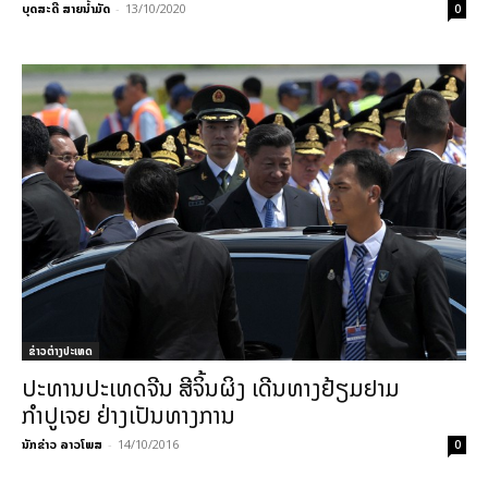
ບຸດສະດີ ສາຍນ້ຳມັດ
-
13/10/2020
0
ຂ່າວຕ່າງປະເທດ
ປະທານປະເທດຈີນ ສີຈິ້ນຜິງ ເດີນທາງຢ້ຽມຢາມ
ກຳປູເຈຍ ຢ່າງເປັນທາງການ
ນັກຂ່າວ ລາວໂພສ
-
14/10/2016
0