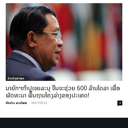
ຂ່າວຕ່າງປະເທດ
ນາຍົກຯກຳປູເຈຍລະບຸ ຈີນຈະຊ່ວຍ 600 ລ້ານໂດລາ ເພື່ອ
ພັດທະນາ ພື້ນຖານໂຄງລ່າງຂອງປະເທດ!
ນັກຂ່າວ ລາວໂພສ
-
18/07/2016
0