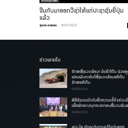
ຂ່າວຕ່າງປະເທດ
ຈີນກັບມາອອກວີຊ່າໃຫ້ແກ່ປະຊາຊົນຍີ່ປຸ່ນ
ແລ້ວ
ສຸກສະດາພອນ
-
30/01/2023
ຂ່າວພາຍໃນ
ຮັກສາສິ່ງແວດລ້ອມ! ບໍ່ແຮ່ໃຕ້ດິນ ຊ່ວຍຫຼ
ຜ່ອນຜົນກະທົບຕໍ່ສິ່ງແວດລ້ອມໜ້າດິນ
ຮັກສາໜ້າດິນ.
06/08/2026
ພິທີລົງນາມບົດບັນທຶກຄວາມເຂົ້າໃຈຮ່ວມມ
ເພື່ອພັດທະນາບຸກຄະລາກອນສື່ມວນຊົນ
06/08/2026
ລາວ-ໄທ ຍົກລະດັບການແກ້ໄຂບັນຫາຢາ