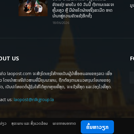
ຂັດແຍ່ງ! ພາຍໃນ 60 ວັນນີ້ ຖ້າການເຈລະຈາ
ມູ
ຫຼົ້ມເຫຼວ ຫຼື ມີຝ່າຍໃດຝ່າຍໜຶ່ງລະເມີດ ອາດ
ນໍາມາສູ່ຄວາມຂັດແຍ້ງອີກຄັ້ງ
18/06/2026
OUT US
F
ຂ່າວ laopost.com ຈະສ້າງໂຕເອງໃຫ້ກາຍເປັນຜູ້ນຳສື່ອອນລາຍຂອງລາວ ເພື່ອ
ວ ໂດຍນຳສະເໜີຂ່າວສານທີ່ມີຄຸນນະພາບ, ຖືກຕ້ອງຕາມແນວທາງນະໂຍບາຍຂອງ
ດ, ເປັນປະໂຫຍດຕໍ່ຜູ້ຊົມໃຫ້ໄດ້ຫຼາກຫຼາຍທີ່ສຸດ, ຈະແຈ້ງທີ່ສຸດ ແລະວ່ອງໄວທີ່ສຸດ.
act us:
laopost@rdkgroup.la
ງທ່ຽວ
ສຸຂະພາບ ແລະ ສີ່ງແວດລ້ອມ
ພະຍາກອນອາກາດ
ຄົ້ນຫາວຽກ