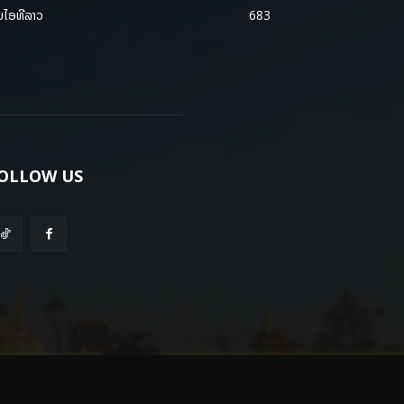
ມໄອທີລາວ
683
OLLOW US