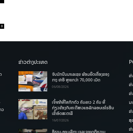
0
ຂ່າວຕ່າງປະເທດ
P
ຸດ
ຈັບນັກບິນມາເລເຊຍ ພ້ອມຍຶດເຄື່ອງຂອງ
ຂ່
ກາງ ຢາອີ ຫຼາຍກວ່າ 70,000 ເມັດ
ຂ່
06/08/2026
ຂ່
ເຈົ້າໜ້າທີ່ໄທກັກຕົວ ຄົນລາວ 2 ຄົນ ທີ່
ນາ
ື
ກ່ຽວຂ້ອງກັບຄະດີສາວແອລັກລອບເຮໂຣອີນ
ລາວ
ຂ່
ເຂົ້າອົດສະຕາລີ
ສຸ
16/07/2026
ຂ່
ອີຣານ-ອາເມລິກາ ເຈລະຈາຍຸດຕິຄວາມ