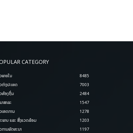
OPULAR CATEGORY
າວພາຍ​ໃນ
8485
າວຕ່າງປະເທດ
7003
າວທ້ອງຖິ່ນ
2484
ນາສາລະ
1547
າວເຫດການ
1278
ຂະພາບ ແລະ ສີ່ງແວດລ້ອມ
1203
າວການພັດທະນາ
1197