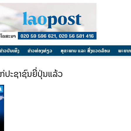
​ຂ່າວບັນເທິງ
​ຂ່າວທ່ອງທ່ຽວ
ສຸຂະພາບ ແລະ ສີ່ງແວດລ້ອມ
ພະຍາກ
່ປະຊາຊົນຍີ່ປຸ່ນແລ້ວ