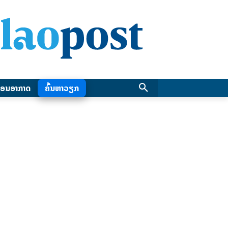
ອນອາກາດ
ຄົ້ນຫາວຽກ