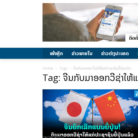
ໜ້າຫຼັກ
ຂ່າວພາຍ​ໃນ
ຂ່າວຕ່າງປະເທດ
Home
Tags
ຈີນກັບມາອອກວີຊ່າໃຫ້ແກ່ປະຊາຊົນຍີ່ປຸ່ນແລ້ວ
Tag: ຈີນກັບມາອອກວີຊ່າໃຫ້ແກ