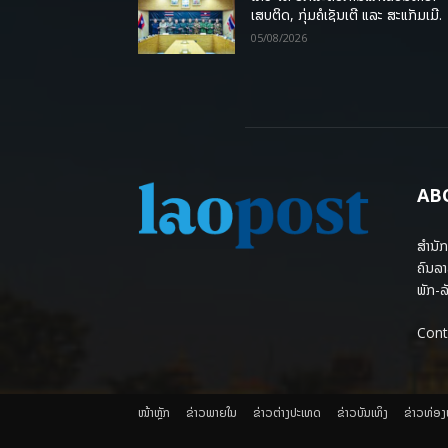
ເສບຕິດ, ກຸ່ມຄໍເຊັນເຕີ ແລະ ສະແກັມເມີ.
05/08/2026
AB
ສຳນັກ
ຄົນລາ
ພັກ-ລັ
Cont
ໜ້າຫຼັກ
ຂ່າວພາຍ​ໃນ
ຂ່າວຕ່າງປະເທດ
​ຂ່າວບັນເທິງ
​ຂ່າວທ່ອ