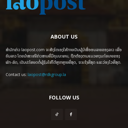
ABOUT US
ສຳນັກຂ່າວ laopost.com ຈະສ້າງໂຕເອງໃຫ້ກາຍເປັນຜູ້ນຳສື່ອອນລາຍຂອງລາວ ເພື່ອ
ຄົນລາວ ໂດຍນຳສະເໜີຂ່າວສານທີ່ມີຄຸນນະພາບ, ຖືກຕ້ອງຕາມແນວທາງນະໂຍບາຍຂອງ
ພັກ-ລັດ, ເປັນປະໂຫຍດຕໍ່ຜູ້ຊົມໃຫ້ໄດ້ຫຼາກຫຼາຍທີ່ສຸດ, ຈະແຈ້ງທີ່ສຸດ ແລະວ່ອງໄວທີ່ສຸດ.
Contact us:
laopost@rdkgroup.la
FOLLOW US