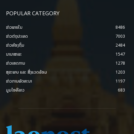
POPULAR CATEGORY
ຂ່າວພາຍ​ໃນ
8486
ຂ່າວຕ່າງປະເທດ
7003
ຂ່າວທ້ອງຖິ່ນ
2484
ນານາສາລະ
1547
ຂ່າວເຫດການ
1278
ສຸຂະພາບ ແລະ ສີ່ງແວດລ້ອມ
1203
ຂ່າວການພັດທະນາ
1197
ມູມໄອທີລາວ
683