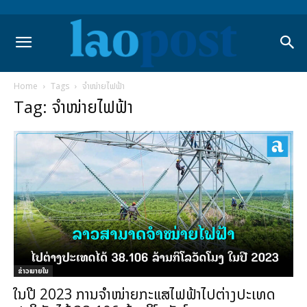
Home
Tags
ຈຳໜ່າຍໄຟຟ້າ
Tag: ຈຳໜ່າຍໄຟຟ້າ
ຂ່າວພາຍ​ໃນ
ໃນປີ 2023 ການຈໍາໜ່າຍກະແສໄຟຟ້າໄປຕ່າງປະເທດ