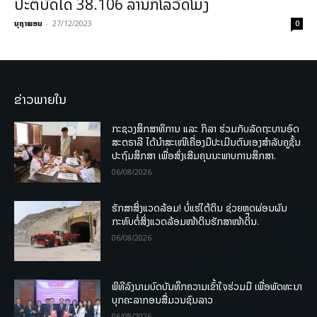
ປະຕິບັດໄດ້ 38.106 ລ້ານກິໂລວັດໂມງ
ນຸຖາພອນ
-
27/12/2023
0
ຂ່າວພາຍໃນ
ກະຊວງສຶກສາທິການ ແລະ ກິລາ ຮ່ວມກັບລັດຖະບານອົດ
ສະຕຣາລີ ໄດ້ນຳສະເໜີເຄື່ອງມືປະເມີນຕົນເອງສຳລັບຄູຊັ້ນ
ປະຖົມສຶກສາ ເພື່ອສົ່ງເສີມຄຸນນະພາບການສຶກສາ.
06/08/2026
ຮັກສາສິ່ງແວດລ້ອມ! ບໍ່ແຮ່ໃຕ້ດິນ ຊ່ວຍຫຼຸດຜ່ອນຜົນ
ກະທົບຕໍ່ສິ່ງແວດລ້ອມໜ້າດິນຮັກສາໜ້າດິນ.
06/08/2026
ພິທີລົງນາມບົດບັນທຶກຄວາມເຂົ້າໃຈຮ່ວມມື ເພື່ອພັດທະນາ
ບຸກຄະລາກອນສື່ມວນຊົນລາວ
06/08/2026