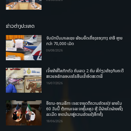
ຂ່າວຕ່າງປະເທດ
ຈັບນັກບິນມາເລເຊຍ ພ້ອມຍຶດເຄື່ອງຂອງກາງ ຢາອີ ຫຼາຍ
ກວ່າ 70,000 ເມັດ
06/08/2026
ເຈົ້າໜ້າທີ່ໄທກັກຕົວ ຄົນລາວ 2 ຄົນ ທີ່ກ່ຽວຂ້ອງກັບຄະດີ
ສາວແອລັກລອບເຮໂຣອີນເຂົ້າອົດສະຕາລີ
16/07/2026
ອີຣານ-ອາເມລິກາ ເຈລະຈາຍຸດຕິຄວາມຂັດແຍ່ງ! ພາຍໃນ
60 ວັນນີ້ ຖ້າການເຈລະຈາຫຼົ້ມເຫຼວ ຫຼື ມີຝ່າຍໃດຝ່າຍໜຶ່ງ
ລະເມີດ ອາດນໍາມາສູ່ຄວາມຂັດແຍ້ງອີກຄັ້ງ
18/06/2026