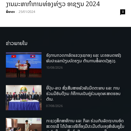
ງານມະຫາກໍາການທ່ອງທ່ຽວ ອາຊຽນ 2024
ພິຍາດາ
-
25/01/2024
0
ຂ່າວພາຍໃນ
ອົງການກວດກາລັດແຂວງເຊກອງ ແລະ ນະຄອນດາໜັງ
ພົບປະແລກປ່ຽນບົດຮຽນ ຕ້ານການສໍ້ລາດບັງຫຼວງ.
10/08/2026
ຍີ່ປຸ່ນ-ລາວ ສົ່ງເສີມສາຍພົວພັນມິດຕະພາບ ແລະ ການ
ຮ່ວມມືອັນດີງາມ ກໍຄືການເປັນຄູ່ຮ່ວມຍຸດທະສາດຮອບ
ດ້ານ.
07/08/2026
ກະຊວງສຶກສາທິການ ແລະ ກິລາ ຮ່ວມກັບລັດຖະບານອົດ
ສະຕຣາລີ ໄດ້ນຳສະເໜີເຄື່ອງມືປະເມີນຕົນເອງສຳລັບຄູຊັ້ນ