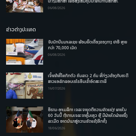
ປະຖົມສຶກສາ ເພື່ອສົ່ງເສີມຄຸນນະພາບການສຶກສາ.
06/08/2026
ຂ່າວຕ່າງປະເທດ
ຈັບນັກບິນມາເລເຊຍ ພ້ອມຍຶດເຄື່ອງຂອງກາງ ຢາອີ ຫຼາຍ
ກວ່າ 70,000 ເມັດ
06/08/2026
ເຈົ້າໜ້າທີ່ໄທກັກຕົວ ຄົນລາວ 2 ຄົນ ທີ່ກ່ຽວຂ້ອງກັບຄະດີ
ສາວແອລັກລອບເຮໂຣອີນເຂົ້າອົດສະຕາລີ
16/07/2026
ອີຣານ-ອາເມລິກາ ເຈລະຈາຍຸດຕິຄວາມຂັດແຍ່ງ! ພາຍໃນ
60 ວັນນີ້ ຖ້າການເຈລະຈາຫຼົ້ມເຫຼວ ຫຼື ມີຝ່າຍໃດຝ່າຍໜຶ່ງ
ລະເມີດ ອາດນໍາມາສູ່ຄວາມຂັດແຍ້ງອີກຄັ້ງ
18/06/2026