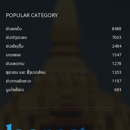
POPULAR CATEGORY
ຂ່າວພາຍ​ໃນ
8488
ຂ່າວຕ່າງປະເທດ
7003
ຂ່າວທ້ອງຖິ່ນ
2484
ນານາສາລະ
1547
ຂ່າວເຫດການ
1278
ສຸຂະພາບ ແລະ ສີ່ງແວດລ້ອມ
1203
ຂ່າວການພັດທະນາ
1197
ມູມໄອທີລາວ
683