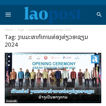
Home
Tags
ງານມະຫາກໍາການທ່ອງທ່ຽວອາຊຽນ 2024
Tag: ງານມະຫາກໍາການທ່ອງທ່ຽວອາຊຽນ
2024
ຂ່າວພາຍ​ໃນ