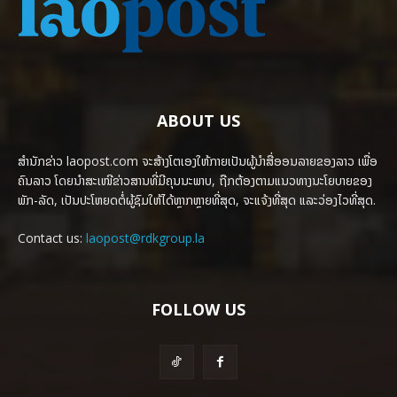
ABOUT US
ສຳນັກຂ່າວ laopost.com ຈະສ້າງໂຕເອງໃຫ້ກາຍເປັນຜູ້ນຳສື່ອອນລາຍຂອງລາວ ເພື່ອ
ຄົນລາວ ໂດຍນຳສະເໜີຂ່າວສານທີ່ມີຄຸນນະພາບ, ຖືກຕ້ອງຕາມແນວທາງນະໂຍບາຍຂອງ
ພັກ-ລັດ, ເປັນປະໂຫຍດຕໍ່ຜູ້ຊົມໃຫ້ໄດ້ຫຼາກຫຼາຍທີ່ສຸດ, ຈະແຈ້ງທີ່ສຸດ ແລະວ່ອງໄວທີ່ສຸດ.
Contact us:
laopost@rdkgroup.la
FOLLOW US