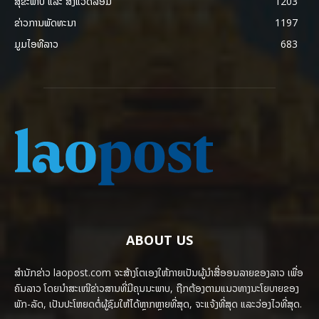
ສຸຂະພາບ ແລະ ສີ່ງແວດລ້ອມ
1203
ຂ່າວການພັດທະນາ
1197
ມູມໄອທີລາວ
683
ABOUT US
ສຳນັກຂ່າວ laopost.com ຈະສ້າງໂຕເອງໃຫ້ກາຍເປັນຜູ້ນຳສື່ອອນລາຍຂອງລາວ ເພື່ອ
ຄົນລາວ ໂດຍນຳສະເໜີຂ່າວສານທີ່ມີຄຸນນະພາບ, ຖືກຕ້ອງຕາມແນວທາງນະໂຍບາຍຂອງ
ພັກ-ລັດ, ເປັນປະໂຫຍດຕໍ່ຜູ້ຊົມໃຫ້ໄດ້ຫຼາກຫຼາຍທີ່ສຸດ, ຈະແຈ້ງທີ່ສຸດ ແລະວ່ອງໄວທີ່ສຸດ.