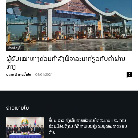
ຂ່າວທ້ອງຖິ່ນ
ຜູ້ຮັບເໝົາທາງດ່ວນກຳລັງພິຈາລະນາກ່ຽວກັບຄ່າຜ່ານ
ທາງ
ບຸດສະດີ ສາຍນ້ຳມັດ
-
06/01/2021
0
ຂ່າວພາຍໃນ
ຍີ່ປຸ່ນ-ລາວ ສົ່ງເສີມສາຍພົວພັນມິດຕະພາບ ແລະ ການ
ຮ່ວມມືອັນດີງາມ ກໍຄືການເປັນຄູ່ຮ່ວມຍຸດທະສາດຮອບ
ດ້ານ.