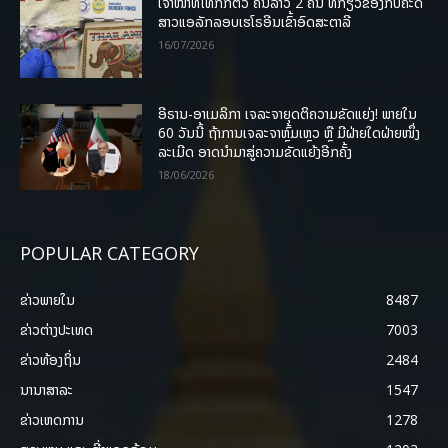
ເຈົ້າໜ້າທີ່ໄທກັກຕົວ ຄົນລາວ 2 ຄົນ ທີ່ກ່ຽວຂ້ອງກັບຄະດີ
ສາວແອລັກລອບເຮໂຣອີນເຂົ້າອົດສະຕາລີ
16/07/2026
ອີຣານ-ອາເມລິກາ ເຈລະຈາຍຸດຕິຄວາມຂັດແຍ່ງ! ພາຍໃນ
60 ວັນນີ້ ຖ້າການເຈລະຈາຫຼົ້ມເຫຼວ ຫຼື ມີຝ່າຍໃດຝ່າຍໜຶ່ງ
ລະເມີດ ອາດນໍາມາສູ່ຄວາມຂັດແຍ້ງອີກຄັ້ງ
18/06/2026
POPULAR CATEGORY
ຂ່າວພາຍ​ໃນ
8487
ຂ່າວຕ່າງປະເທດ
7003
ຂ່າວທ້ອງຖິ່ນ
2484
ນານາສາລະ
1547
ຂ່າວເຫດການ
1278