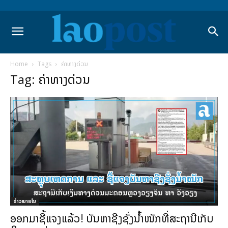
Home
Tags
ຄ່າທາງດ່ວນ
Tag: ຄ່າທາງດ່ວນ
ຂ່າວພາຍ​ໃນ
ອອກມາຊີ້ແຈງແລ້ວ! ບັນຫາຊີງຊັ່ງນຳ້ໜັກທີ່ສະຖານີເກັບ