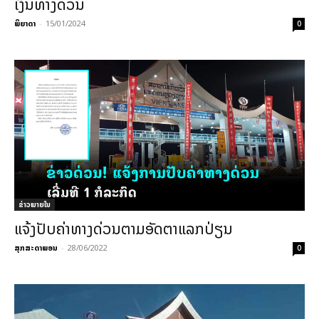
ເງິນທາງດ່ວນ
ພິຍາດາ
-
15/01/2024
0
ຂ່າວພາຍ​ໃນ
ແຈ້ງປັບຄ່າທາງດ່ວນຕາມອັດຕາແລກປ່ຽນ
ສຸກສະດາພອນ
-
28/06/2022
0