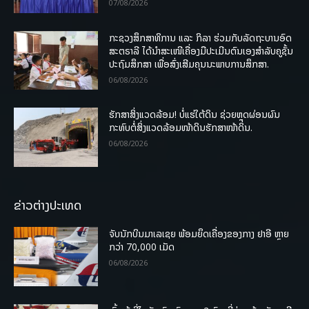
07/08/2026
ກະຊວງສຶກສາທິການ ແລະ ກິລາ ຮ່ວມກັບລັດຖະບານອົດ
ສະຕຣາລີ ໄດ້ນຳສະເໜີເຄື່ອງມືປະເມີນຕົນເອງສຳລັບຄູຊັ້ນ
ປະຖົມສຶກສາ ເພື່ອສົ່ງເສີມຄຸນນະພາບການສຶກສາ.
06/08/2026
ຮັກສາສິ່ງແວດລ້ອມ! ບໍ່ແຮ່ໃຕ້ດິນ ຊ່ວຍຫຼຸດຜ່ອນຜົນ
ກະທົບຕໍ່ສິ່ງແວດລ້ອມໜ້າດິນຮັກສາໜ້າດິນ.
06/08/2026
ຂ່າວຕ່າງປະເທດ
ຈັບນັກບິນມາເລເຊຍ ພ້ອມຍຶດເຄື່ອງຂອງກາງ ຢາອີ ຫຼາຍ
ກວ່າ 70,000 ເມັດ
06/08/2026