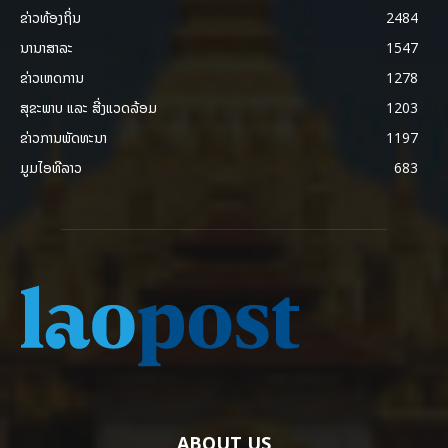
ຂ່າວທ້ອງຖິ່ນ
2484
ນານາສາລະ
1547
ຂ່າວເຫດການ
1278
ສຸຂະພາບ ແລະ ສີ່ງແວດລ້ອມ
1203
ຂ່າວການພັດທະນາ
1197
ມູມໄອທີລາວ
683
ABOUT US