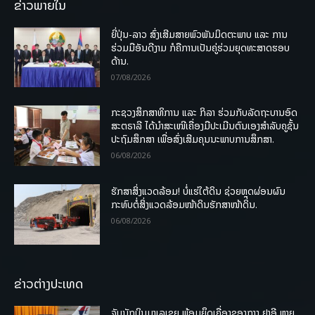
ຂ່າວພາຍໃນ
ຍີ່ປຸ່ນ-ລາວ ສົ່ງເສີມສາຍພົວພັນມິດຕະພາບ ແລະ ການ
ຮ່ວມມືອັນດີງາມ ກໍຄືການເປັນຄູ່ຮ່ວມຍຸດທະສາດຮອບ
ດ້ານ.
07/08/2026
ກະຊວງສຶກສາທິການ ແລະ ກິລາ ຮ່ວມກັບລັດຖະບານອົດ
ສະຕຣາລີ ໄດ້ນຳສະເໜີເຄື່ອງມືປະເມີນຕົນເອງສຳລັບຄູຊັ້ນ
ປະຖົມສຶກສາ ເພື່ອສົ່ງເສີມຄຸນນະພາບການສຶກສາ.
06/08/2026
ຮັກສາສິ່ງແວດລ້ອມ! ບໍ່ແຮ່ໃຕ້ດິນ ຊ່ວຍຫຼຸດຜ່ອນຜົນ
ກະທົບຕໍ່ສິ່ງແວດລ້ອມໜ້າດິນຮັກສາໜ້າດິນ.
06/08/2026
ຂ່າວຕ່າງປະເທດ
ຈັບນັກບິນມາເລເຊຍ ພ້ອມຍຶດເຄື່ອງຂອງກາງ ຢາອີ ຫຼາຍ