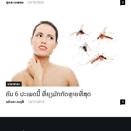
ສຸກສະດາພອນ
-
25/10/2022
0
ນານາສາລະ
ຄົນ 6 ປະເພດນີ້ ທີ່ຍຸງມັກກັດຫຼາຍທີ່ສຸດ
ແກ້ວຕາ ດວງສີ
-
16/11/2016
0