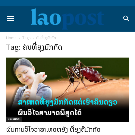
Home
Tags
ຄົນທີ່ຍຸງມັກກັດ
Tag: ຄົນທີ່ຍຸງມັກກັດ
ນານາສາລະ
ຜົນການວິໄຈວ່າສາເຫດຫຍັງ ທີ່ຍຸງຄືມັກກັດ