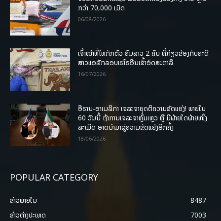
ກວ່າ 70,000 ເມັດ
06/08/2026
ເຈົ້າໜ້າທີ່ໄທກັກຕົວ ຄົນລາວ 2 ຄົນ ທີ່ກ່ຽວຂ້ອງກັບຄະດີ
ສາວແອລັກລອບເຮໂຣອີນເຂົ້າອົດສະຕາລີ
16/07/2026
ອີຣານ-ອາເມລິກາ ເຈລະຈາຍຸດຕິຄວາມຂັດແຍ່ງ! ພາຍໃນ
60 ວັນນີ້ ຖ້າການເຈລະຈາຫຼົ້ມເຫຼວ ຫຼື ມີຝ່າຍໃດຝ່າຍໜຶ່ງ
ລະເມີດ ອາດນໍາມາສູ່ຄວາມຂັດແຍ້ງອີກຄັ້ງ
18/06/2026
POPULAR CATEGORY
ຂ່າວພາຍ​ໃນ
8487
ຂ່າວຕ່າງປະເທດ
7003