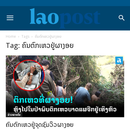
Home
Tags
ຄົນຕົກເຫວຢູ່ຜາງອຍ
Tag: ຄົນຕົກເຫວຢູ່ຜາງອຍ
ຂ່າວພາຍ​ໃນ
ຄົນຕົກເຫວຢູ່ຈຸດຊົມວິວຜາງອຍ