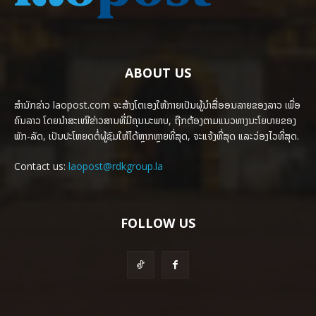
ABOUT US
ສຳນັກຂ່າວ laopost.com ຈະສ້າງໂຕເອງໃຫ້ກາຍເປັນຜູ້ນຳສື່ອອນລາຍຂອງລາວ ເພື່ອ
ຄົນລາວ ໂດຍນຳສະເໜີຂ່າວສານທີ່ມີຄຸນນະພາບ, ຖືກຕ້ອງຕາມແນວທາງນະໂຍບາຍຂອງ
ພັກ-ລັດ, ເປັນປະໂຫຍດຕໍ່ຜູ້ຊົມໃຫ້ໄດ້ຫຼາກຫຼາຍທີ່ສຸດ, ຈະແຈ້ງທີ່ສຸດ ແລະວ່ອງໄວທີ່ສຸດ.
Contact us:
laopost@rdkgroup.la
FOLLOW US