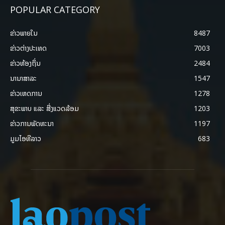
POPULAR CATEGORY
ຂ່າວພາຍ​ໃນ
8487
ຂ່າວຕ່າງປະເທດ
7003
ຂ່າວທ້ອງຖິ່ນ
2484
ນານາສາລະ
1547
ຂ່າວເຫດການ
1278
ສຸຂະພາບ ແລະ ສີ່ງແວດລ້ອມ
1203
ຂ່າວການພັດທະນາ
1197
ມູມໄອທີລາວ
683