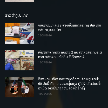
ຂ່າວຕ່າງປະເທດ
ຈັບນັກບິນມາເລເຊຍ ພ້ອມຍຶດເຄື່ອງຂອງກາງ ຢາອີ ຫຼາຍ
ກວ່າ 70,000 ເມັດ
06/08/2026
ເຈົ້າໜ້າທີ່ໄທກັກຕົວ ຄົນລາວ 2 ຄົນ ທີ່ກ່ຽວຂ້ອງກັບຄະດີ
ສາວແອລັກລອບເຮໂຣອີນເຂົ້າອົດສະຕາລີ
16/07/2026
ອີຣານ-ອາເມລິກາ ເຈລະຈາຍຸດຕິຄວາມຂັດແຍ່ງ! ພາຍໃນ
60 ວັນນີ້ ຖ້າການເຈລະຈາຫຼົ້ມເຫຼວ ຫຼື ມີຝ່າຍໃດຝ່າຍໜຶ່ງ
ລະເມີດ ອາດນໍາມາສູ່ຄວາມຂັດແຍ້ງອີກຄັ້ງ
18/06/2026