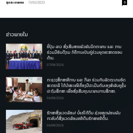
ສຸກສະດາພອນ
-
13/02/2023
0
ຂ່າວພາຍໃນ
ຍີ່ປຸ່ນ-ລາວ ສົ່ງເສີມສາຍພົວພັນມິດຕະພາບ ແລະ ການ
ຮ່ວມມືອັນດີງາມ ກໍຄືການເປັນຄູ່ຮ່ວມຍຸດທະສາດຮອບ
ດ້ານ.
07/08/2026
ກະຊວງສຶກສາທິການ ແລະ ກິລາ ຮ່ວມກັບລັດຖະບານອົດ
ສະຕຣາລີ ໄດ້ນຳສະເໜີເຄື່ອງມືປະເມີນຕົນເອງສຳລັບຄູຊັ້ນ
ປະຖົມສຶກສາ ເພື່ອສົ່ງເສີມຄຸນນະພາບການສຶກສາ.
06/08/2026
ຮັກສາສິ່ງແວດລ້ອມ! ບໍ່ແຮ່ໃຕ້ດິນ ຊ່ວຍຫຼຸດຜ່ອນຜົນ
ກະທົບຕໍ່ສິ່ງແວດລ້ອມໜ້າດິນຮັກສາໜ້າດິນ.
06/08/2026