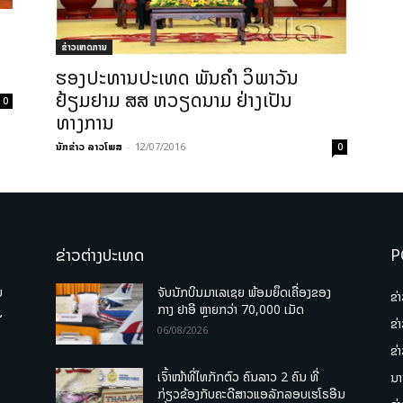
ບ
ຂ່າວເຫດການ
ຮອງປະທານປະເທດ ພັນຄຳ ວິພາວັນ
ຢ້ຽມຢາມ ສສ ຫວຽດນາມ ຢ່າງເປັນ
0
ທາງການ
ນັກຂ່າວ ລາວໂພສ
-
12/07/2016
0
ຂ່າວຕ່າງປະເທດ
P
ບ
ຈັບນັກບິນມາເລເຊຍ ພ້ອມຍຶດເຄື່ອງຂອງ
ຂ່
່
ກາງ ຢາອີ ຫຼາຍກວ່າ 70,000 ເມັດ
ຂ່
06/08/2026
ຂ່
ເຈົ້າໜ້າທີ່ໄທກັກຕົວ ຄົນລາວ 2 ຄົນ ທີ່
ນາ
ກ່ຽວຂ້ອງກັບຄະດີສາວແອລັກລອບເຮໂຣອີນ