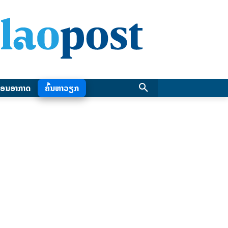
ອນອາກາດ
ຄົ້ນຫາວຽກ