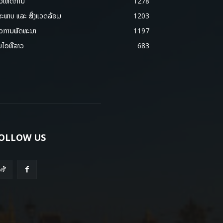
າວເຫດການ
1278
ຂະພາບ ແລະ ສີ່ງແວດລ້ອມ
1203
າວການພັດທະນາ
1197
ມໄອທີລາວ
683
OLLOW US