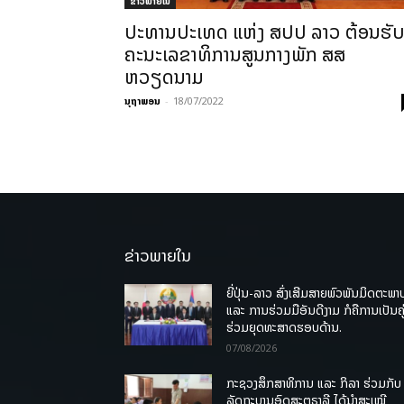
ຂ່າວພາຍ​ໃນ
ປະທານປະເທດ ແຫ່ງ ສປປ ລາວ ຕ້ອນຮັ
ຄະນະເລຂາທິການສູນກາງພັກ ສສ
ຫວຽດນາມ
ນຸຖາພອນ
-
18/07/2022
ຂ່າວພາຍໃນ
ຍີ່ປຸ່ນ-ລາວ ສົ່ງເສີມສາຍພົວພັນມິດຕະພາ
ແລະ ການຮ່ວມມືອັນດີງາມ ກໍຄືການເປັນຄູ
ຮ່ວມຍຸດທະສາດຮອບດ້ານ.
07/08/2026
ກະຊວງສຶກສາທິການ ແລະ ກິລາ ຮ່ວມກັບ
ລັດຖະບານອົດສະຕຣາລີ ໄດ້ນຳສະເໜີ