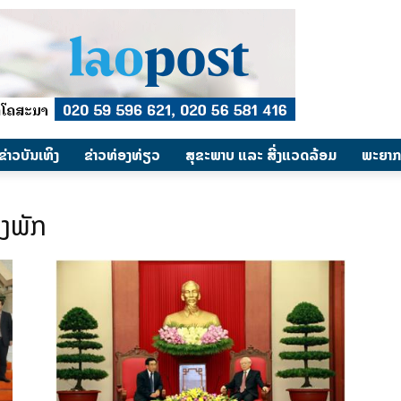
​ຂ່າວບັນເທິງ
​ຂ່າວທ່ອງທ່ຽວ
ສຸຂະພາບ ແລະ ສີ່ງແວດລ້ອມ
ພະຍາກ
ງພັກ