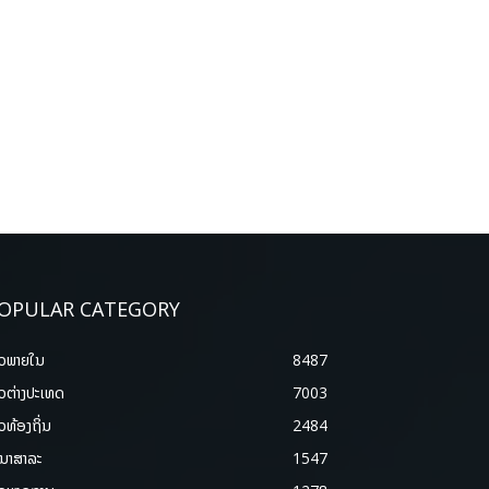
OPULAR CATEGORY
າວພາຍ​ໃນ
8487
າວຕ່າງປະເທດ
7003
າວທ້ອງຖິ່ນ
2484
ນາສາລະ
1547