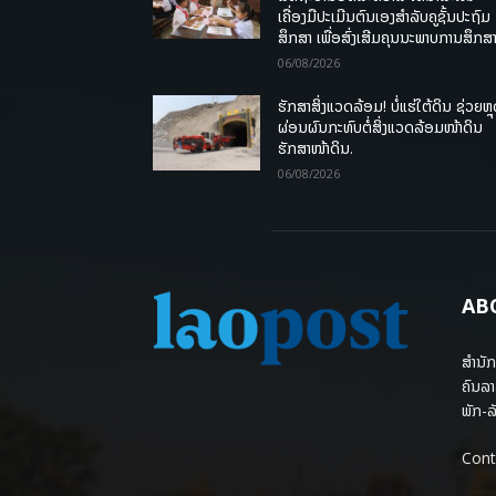
ເຄື່ອງມືປະເມີນຕົນເອງສຳລັບຄູຊັ້ນປະຖົມ
ສຶກສາ ເພື່ອສົ່ງເສີມຄຸນນະພາບການສຶກສາ
06/08/2026
ຮັກສາສິ່ງແວດລ້ອມ! ບໍ່ແຮ່ໃຕ້ດິນ ຊ່ວຍຫຼ
ຜ່ອນຜົນກະທົບຕໍ່ສິ່ງແວດລ້ອມໜ້າດິນ
ຮັກສາໜ້າດິນ.
06/08/2026
AB
ສຳນັກ
ຄົນລາ
ພັກ-ລັ
Cont