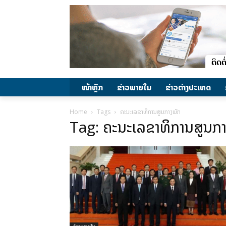
ໜ້າຫຼັກ
ຂ່າວພາຍ​ໃນ
ຂ່າວຕ່າງປະເທດ
Home
Tags
ຄະນະເລຂາທິການສູນກາງພັກ
Tag: ຄະນະເລຂາທິການສູນກາ