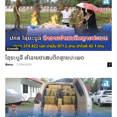
ຂ່າວພາຍ​ໃນ
ໄຊຍະບູລີ ທຳລາຍຢາເສບຕິດຫຼາຍປະເພດ
ພິຍາດາ
-
27/06/2024
0