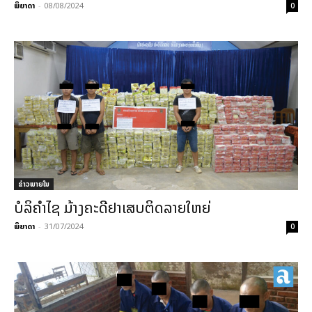
ພິຍາດາ
-
08/08/2024
0
ຂ່າວພາຍ​ໃນ
ບໍລິຄຳໄຊ ມ້າງຄະດີຢາເສບຕິດລາຍໃຫຍ່
ພິຍາດາ
-
31/07/2024
0