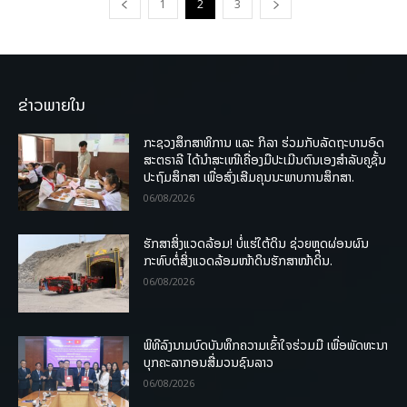
1
2
3
ຂ່າວພາຍໃນ
ກະຊວງສຶກສາທິການ ແລະ ກິລາ ຮ່ວມກັບລັດຖະບານອົດ
ສະຕຣາລີ ໄດ້ນຳສະເໜີເຄື່ອງມືປະເມີນຕົນເອງສຳລັບຄູຊັ້ນ
ປະຖົມສຶກສາ ເພື່ອສົ່ງເສີມຄຸນນະພາບການສຶກສາ.
06/08/2026
ຮັກສາສິ່ງແວດລ້ອມ! ບໍ່ແຮ່ໃຕ້ດິນ ຊ່ວຍຫຼຸດຜ່ອນຜົນ
ກະທົບຕໍ່ສິ່ງແວດລ້ອມໜ້າດິນຮັກສາໜ້າດິນ.
06/08/2026
ພິທີລົງນາມບົດບັນທຶກຄວາມເຂົ້າໃຈຮ່ວມມື ເພື່ອພັດທະນາ
ບຸກຄະລາກອນສື່ມວນຊົນລາວ
06/08/2026