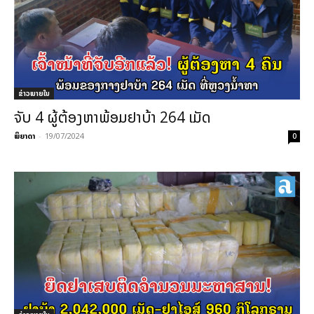
ຂ່າວພາຍ​ໃນ
ຈັບ 4 ຜູ້ຕ້ອງຫາພ້ອມຢາບ້າ 264 ເມັດ
ພິຍາດາ
-
19/07/2024
0