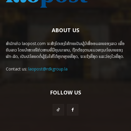
ABOUT US
ສຳນັກຂ່າວ laopost.com ຈະສ້າງໂຕເອງໃຫ້ກາຍເປັນຜູ້ນຳສື່ອອນລາຍຂອງລາວ ເພື່ອ
ຄົນລາວ ໂດຍນຳສະເໜີຂ່າວສານທີ່ມີຄຸນນະພາບ, ຖືກຕ້ອງຕາມແນວທາງນະໂຍບາຍຂອງ
ພັກ-ລັດ, ເປັນປະໂຫຍດຕໍ່ຜູ້ຊົມໃຫ້ໄດ້ຫຼາກຫຼາຍທີ່ສຸດ, ຈະແຈ້ງທີ່ສຸດ ແລະວ່ອງໄວທີ່ສຸດ.
Contact us:
laopost@rdkgroup.la
FOLLOW US