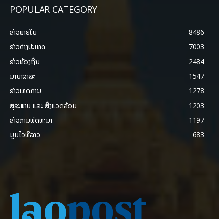
POPULAR CATEGORY
ຂ່າວພາຍ​ໃນ
8486
ຂ່າວຕ່າງປະເທດ
7003
ຂ່າວທ້ອງຖິ່ນ
2484
ນານາສາລະ
1547
ຂ່າວເຫດການ
1278
ສຸຂະພາບ ແລະ ສີ່ງແວດລ້ອມ
1203
ຂ່າວການພັດທະນາ
1197
ມູມໄອທີລາວ
683