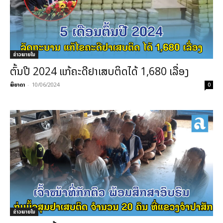
ຂ່າວພາຍ​ໃນ
ຕົ້ນປີ 2024 ແກ້ຄະດີຢາເສບຕິດໄດ້ 1,680 ເລື່ອງ
ພິຍາດາ
-
10/06/2024
0
ຂ່າວພາຍ​ໃນ