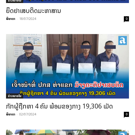
ຂ່າວພາຍ​ໃນ
ຍຶດຢາເສບຕິດມະຫາສານ
ພິຍາດາ
-
18/07/2024
0
ຂ່າວພາຍ​ໃນ
ກັກຜູ້ຖືກຫາ 4 ຄົນ ພ້ອມຂອງກາງ 19,306 ເມັດ
ພິຍາດາ
-
02/07/2024
0