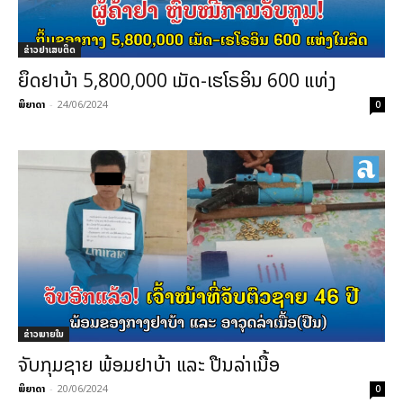
ຂ່າວຢາເສບຕິດ
ຍຶດຢາບ້າ 5,800,000 ເມັດ-ເຮໂຣອິນ 600 ແທ່ງ
ພິຍາດາ
-
24/06/2024
0
ຂ່າວພາຍ​ໃນ
ຈັບກຸມຊາຍ ພ້ອມຢາບ້າ ແລະ ປືນລ່າເນື້ອ
ພິຍາດາ
-
20/06/2024
0