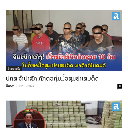
ຂ່າວພາຍ​ໃນ
ປກສ ຈຳປາສັກ ກັກຕົວກຸ່ມມົ້ວສຸມຢາເສບຕິດ
ພິຍາດາ
-
18/06/2024
0