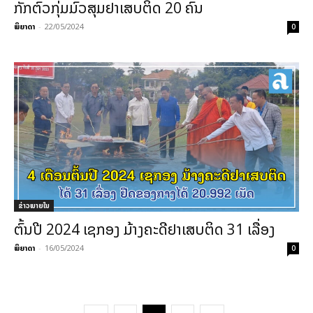
ກັກຕົວກຸ່ມມົ້ວສຸມຢາເສບຕິດ 20 ຄົນ
ພິຍາດາ
-
22/05/2024
0
ຂ່າວພາຍ​ໃນ
ຕົ້ນປີ 2024 ເຊກອງ ມ້າງຄະດີຢາເສບຕິດ 31 ເລື່ອງ
ພິຍາດາ
-
16/05/2024
0