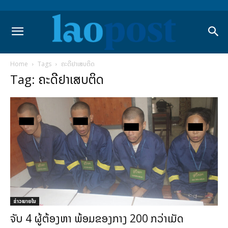
Home
Tags
ຄະດີຢາເສບຕິດ
Tag: ຄະດີຢາເສບຕິດ
ຂ່າວພາຍ​ໃນ
ຈັບ 4 ຜູ້ຕ້ອງຫາ ພ້ອມຂອງກາງ 200 ກວ່າເມັດ