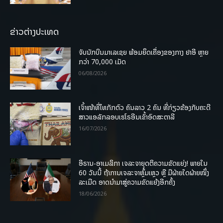
ຂ່າວຕ່າງປະເທດ
ຈັບນັກບິນມາເລເຊຍ ພ້ອມຍຶດເຄື່ອງຂອງກາງ ຢາອີ ຫຼາຍ
ກວ່າ 70,000 ເມັດ
06/08/2026
ເຈົ້າໜ້າທີ່ໄທກັກຕົວ ຄົນລາວ 2 ຄົນ ທີ່ກ່ຽວຂ້ອງກັບຄະດີ
ສາວແອລັກລອບເຮໂຣອີນເຂົ້າອົດສະຕາລີ
16/07/2026
ອີຣານ-ອາເມລິກາ ເຈລະຈາຍຸດຕິຄວາມຂັດແຍ່ງ! ພາຍໃນ
60 ວັນນີ້ ຖ້າການເຈລະຈາຫຼົ້ມເຫຼວ ຫຼື ມີຝ່າຍໃດຝ່າຍໜຶ່ງ
ລະເມີດ ອາດນໍາມາສູ່ຄວາມຂັດແຍ້ງອີກຄັ້ງ
18/06/2026