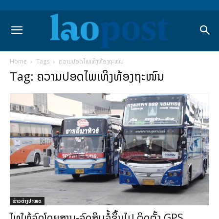
Home
Tags
ຄວາມປອດໄພເທິງທ້ອງຖະໜົນ
Tag: ຄວາມປອດໄພເທິງທ້ອງຖະໜົນ
ຂ່າວຕ່າງປະເທດ
ໄທໃຫ້ລົດໂດຍສານ-ລົດສິບລໍ້ຂຶ້ນໄປ ຕິດຕັ້ງ GPS