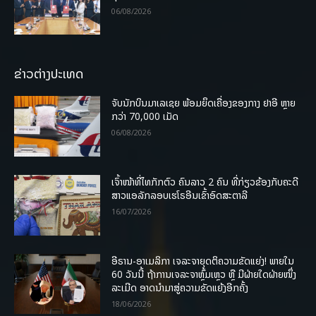
06/08/2026
ຂ່າວຕ່າງປະເທດ
ຈັບນັກບິນມາເລເຊຍ ພ້ອມຍຶດເຄື່ອງຂອງກາງ ຢາອີ ຫຼາຍ
ກວ່າ 70,000 ເມັດ
06/08/2026
ເຈົ້າໜ້າທີ່ໄທກັກຕົວ ຄົນລາວ 2 ຄົນ ທີ່ກ່ຽວຂ້ອງກັບຄະດີ
ສາວແອລັກລອບເຮໂຣອີນເຂົ້າອົດສະຕາລີ
16/07/2026
ອີຣານ-ອາເມລິກາ ເຈລະຈາຍຸດຕິຄວາມຂັດແຍ່ງ! ພາຍໃນ
60 ວັນນີ້ ຖ້າການເຈລະຈາຫຼົ້ມເຫຼວ ຫຼື ມີຝ່າຍໃດຝ່າຍໜຶ່ງ
ລະເມີດ ອາດນໍາມາສູ່ຄວາມຂັດແຍ້ງອີກຄັ້ງ
18/06/2026