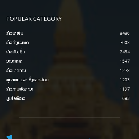
POPULAR CATEGORY
ຂ່າວພາຍ​ໃນ
8486
ຂ່າວຕ່າງປະເທດ
7003
ຂ່າວທ້ອງຖິ່ນ
2484
ນານາສາລະ
1547
ຂ່າວເຫດການ
1278
ສຸຂະພາບ ແລະ ສີ່ງແວດລ້ອມ
1203
ຂ່າວການພັດທະນາ
1197
ມູມໄອທີລາວ
683