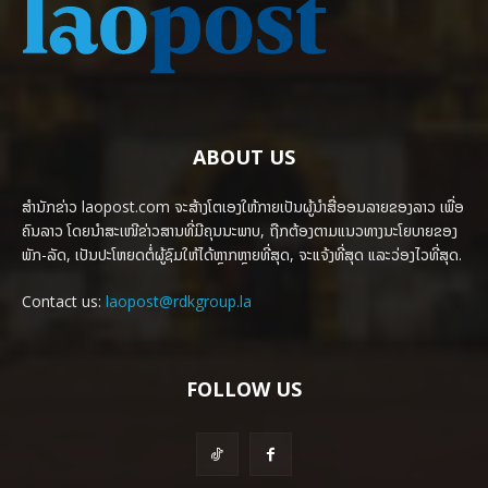
ABOUT US
ສຳນັກຂ່າວ laopost.com ຈະສ້າງໂຕເອງໃຫ້ກາຍເປັນຜູ້ນຳສື່ອອນລາຍຂອງລາວ ເພື່ອ
ຄົນລາວ ໂດຍນຳສະເໜີຂ່າວສານທີ່ມີຄຸນນະພາບ, ຖືກຕ້ອງຕາມແນວທາງນະໂຍບາຍຂອງ
ພັກ-ລັດ, ເປັນປະໂຫຍດຕໍ່ຜູ້ຊົມໃຫ້ໄດ້ຫຼາກຫຼາຍທີ່ສຸດ, ຈະແຈ້ງທີ່ສຸດ ແລະວ່ອງໄວທີ່ສຸດ.
Contact us:
laopost@rdkgroup.la
FOLLOW US