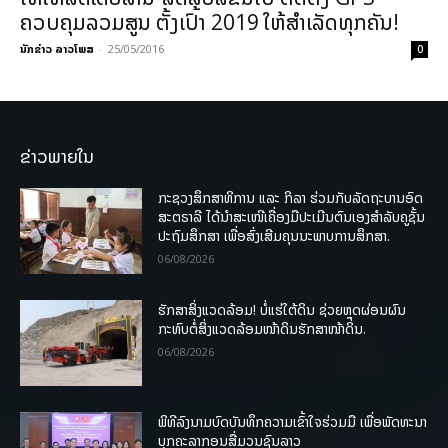
ຄວບຄຸມລວມສູນ ຕັ້ງເປົ້າ 2019 ໃຫ້ສຳເລັດທຸກຄັນ!
ນັກຂ່າວ ລາວໂພສ
-
25/05/2016
0
ຂ່າວພາຍໃນ
ກະຊວງສຶກສາທິການ ແລະ ກິລາ ຮ່ວມກັບລັດຖະບານອົດ
ສະຕຣາລີ ໄດ້ນຳສະເໜີເຄື່ອງມືປະເມີນຕົນເອງສຳລັບຄູຊັ້ນ
ປະຖົມສຶກສາ ເພື່ອສົ່ງເສີມຄຸນນະພາບການສຶກສາ.
06/08/2026
ຮັກສາສິ່ງແວດລ້ອມ! ບໍ່ແຮ່ໃຕ້ດິນ ຊ່ວຍຫຼຸດຜ່ອນຜົນ
ກະທົບຕໍ່ສິ່ງແວດລ້ອມໜ້າດິນຮັກສາໜ້າດິນ.
06/08/2026
ພິທີລົງນາມບົດບັນທຶກຄວາມເຂົ້າໃຈຮ່ວມມື ເພື່ອພັດທະນາ
ບຸກຄະລາກອນສື່ມວນຊົນລາວ