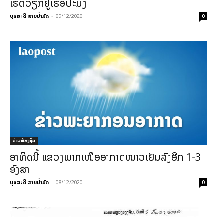
ເຮັດວຽກຢູ່ເຮືອປະມົງ
ບຸດສະດີ ສາຍນ້ຳມັດ
-
09/12/2020
0
ຂ່າວທ້ອງຖິ່ນ
ອາທິດນີ້ ແຂວງພາກເໜືອອາກາດໜາວເຢັນລົງອີກ 1-3
ອົງສາ
ບຸດສະດີ ສາຍນ້ຳມັດ
-
08/12/2020
0