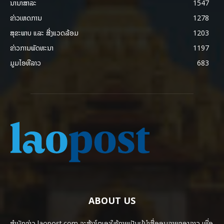
ນານາສາລະ
1547
ຂ່າວເຫດການ
1278
ສຸຂະພາບ ແລະ ສີ່ງແວດລ້ອມ
1203
ຂ່າວການພັດທະນາ
1197
ມູມໄອທີລາວ
683
ABOUT US
ສຳນັກຂ່າວ laopost.com ຈະສ້າງໂຕເອງໃຫ້ກາຍເປັນຜູ້ນຳສື່ອອນລາຍຂອງລາວ ເພື່ອ