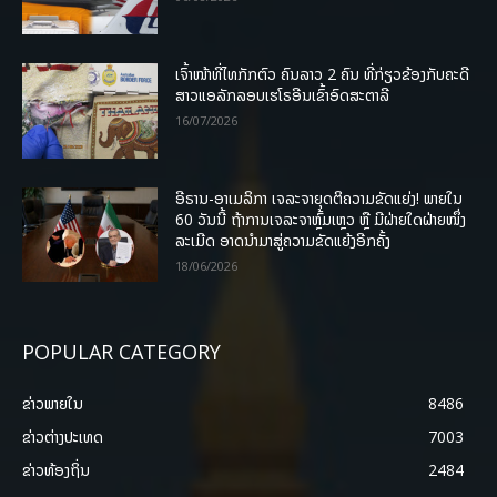
ເຈົ້າໜ້າທີ່ໄທກັກຕົວ ຄົນລາວ 2 ຄົນ ທີ່ກ່ຽວຂ້ອງກັບຄະດີ
ສາວແອລັກລອບເຮໂຣອີນເຂົ້າອົດສະຕາລີ
16/07/2026
ອີຣານ-ອາເມລິກາ ເຈລະຈາຍຸດຕິຄວາມຂັດແຍ່ງ! ພາຍໃນ
60 ວັນນີ້ ຖ້າການເຈລະຈາຫຼົ້ມເຫຼວ ຫຼື ມີຝ່າຍໃດຝ່າຍໜຶ່ງ
ລະເມີດ ອາດນໍາມາສູ່ຄວາມຂັດແຍ້ງອີກຄັ້ງ
18/06/2026
POPULAR CATEGORY
ຂ່າວພາຍ​ໃນ
8486
ຂ່າວຕ່າງປະເທດ
7003
ຂ່າວທ້ອງຖິ່ນ
2484