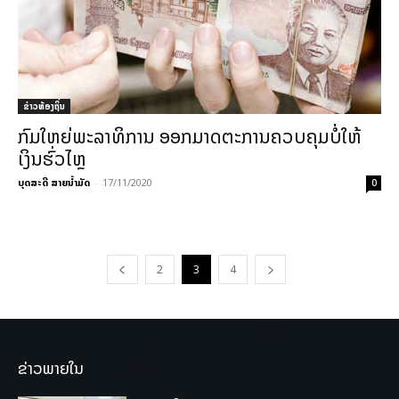
ຂ່າວທ້ອງຖິ່ນ
ກົມໃຫຍ່ພະລາທິການ ອອກມາດຕະການຄວບຄຸມບໍ່ໃຫ້
ເງິນຮົ່ວໄຫຼ
ບຸດສະດີ ສາຍນ້ຳມັດ
-
17/11/2020
0
2
3
4
ຂ່າວພາຍໃນ