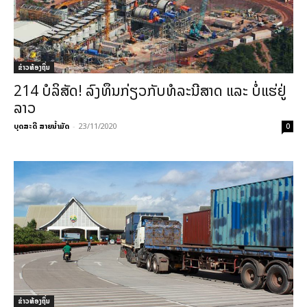
ຂ່າວທ້ອງຖິ່ນ
214 ບໍລິສັດ! ລົງທຶນກ່ຽວກັບທໍລະນີສາດ ແລະ ບໍ່ແຮ່ຢູ່
ລາວ
ບຸດສະດີ ສາຍນ້ຳມັດ
-
23/11/2020
0
ຂ່າວທ້ອງຖິ່ນ