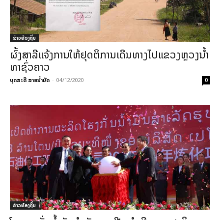
ຂ່າວທ້ອງຖິ່ນ
ຜົ້ງສາລີແຈ້ງການໃຫ້ຢຸດຕິການເດີນທາງໄປແຂວງຫຼວງນ້ຳ
ທາຊົ່ວຄາວ
ບຸດສະດີ ສາຍນ້ຳມັດ
-
04/12/2020
0
ຂ່າວທ້ອງຖິ່ນ