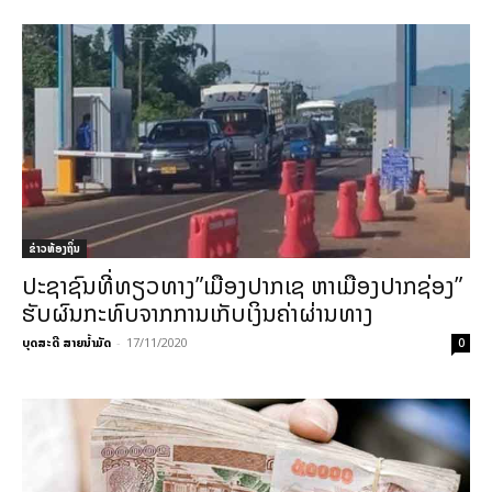
ຂ່າວທ້ອງຖິ່ນ
ປະຊາຊົນທີ່ທຽວທາງ”ເມືອງປາກເຊ ຫາເມືອງປາກຊ່ອງ”
ຮັບຜົນກະທົບຈາກການເກັບເງິນຄ່າຜ່ານທາງ
ບຸດສະດີ ສາຍນ້ຳມັດ
-
17/11/2020
0