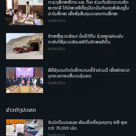
ກະຊວງສຶກສາທິການ ແລະ ກິລາ ຮ່ວມກັບລັດຖະບານອົດ
ສະຕຣາລີ ໄດ້ນຳສະເໜີເຄື່ອງມືປະເມີນຕົນເອງສຳລັບຄູຊັ້ນ
ປະຖົມສຶກສາ ເພື່ອສົ່ງເສີມຄຸນນະພາບການສຶກສາ.
06/08/2026
ຮັກສາສິ່ງແວດລ້ອມ! ບໍ່ແຮ່ໃຕ້ດິນ ຊ່ວຍຫຼຸດຜ່ອນຜົນ
ກະທົບຕໍ່ສິ່ງແວດລ້ອມໜ້າດິນຮັກສາໜ້າດິນ.
06/08/2026
ພິທີລົງນາມບົດບັນທຶກຄວາມເຂົ້າໃຈຮ່ວມມື ເພື່ອພັດທະນາ
ບຸກຄະລາກອນສື່ມວນຊົນລາວ
06/08/2026
ຂ່າວຕ່າງປະເທດ
ຈັບນັກບິນມາເລເຊຍ ພ້ອມຍຶດເຄື່ອງຂອງກາງ ຢາອີ ຫຼາຍ
ກວ່າ 70,000 ເມັດ
06/08/2026