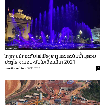
ຂ່າວທ້ອງຖິ່ນ
ໂຄງການຍົກລະດັບໄຟເຍືອງທາງແລະ ລະບົບນໍ້າພຸສວນ
ປະຕູໄຊ ຈະມອບ-ຮັບໃນເດືອນມີນາ 2021
ບຸດສະດີ ສາຍນ້ຳມັດ
-
30/11/2020
0