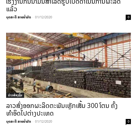
ໂຮງງານກັ່ນນໍ້າມັນສຳເລັດຮູບເປີດດໍາເນີນການຜະລິດ
ແລ້ວ
ບຸດສະດີ ສາຍນ້ຳມັດ
-
01/12/2020
0
ຂ່າວທ້ອງຖິ່ນ
ລາວສົ່ງອອກຜະລິດຕະພັນເຫຼັກເສັ້ນ 300 ໂຕນ ຄັ້ງ
ທຳອິດໄປຕ່າງປະເທດ
ບຸດສະດີ ສາຍນ້ຳມັດ
-
01/12/2020
0