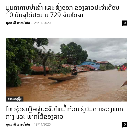
ມູນຄ່າການນໍາເຂົ້າ ແລະ ສົ່ງອອກ ຂອງລາວປະຈໍາເດືອນ
10 ບັນລຸໄດ້ປະມານ 729 ລ້ານໂດລາ
ບຸດສະດີ ສາຍນ້ຳມັດ
-
23/11/2020
0
ຂ່າວທ້ອງຖິ່ນ
ໄທ ຊ່ວຍເຫຼືອຜູ້ປະສົບໄພນໍ້າຖ້ວມ ຢູ່ບັນດາແຂວງພາກ
ກາງ ແລະ ພາກໃຕ້ຂອງລາວ
ບຸດສະດີ ສາຍນ້ຳມັດ
-
18/11/2020
0