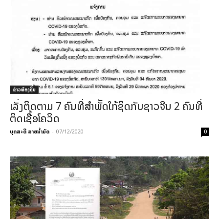
ຂ່າວທ້ອງຖິ່ນ
ເລັ່ງຕິດຕາມ 7 ຄົນທີ່ສຳພັັດໃກ້ຊິດກັບຊາວຈີນ 2 ຄົນທີ່
ຕິດເຊື້ອໂຄວິດ
ບຸດສະດີ ສາຍນ້ຳມັດ
-
07/12/2020
0