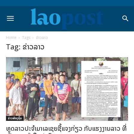
Home
Tags
ຂ່າວລາວ
Tag: ຂ່າວລາວ
ຂ່າວທ້ອງຖິ່ນ
ທູດລາວປະຈຳມາເລເຊຍຊີ້ແຈງກ່ຽວ ກັບແຮງງານລາວ ທີ່