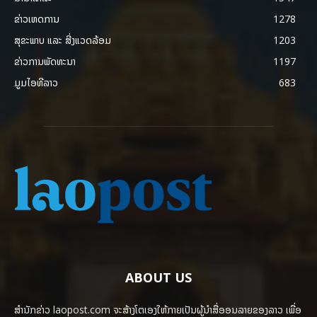
ຂ່າວເຫດການ
1278
ສຸຂະພາບ ແລະ ສີ່ງແວດລ້ອມ
1203
ຂ່າວການພັດທະນາ
1197
ມູມໄອທີລາວ
683
ABOUT US
ສຳນັກຂ່າວ laopost.com ຈະສ້າງໂຕເອງໃຫ້ກາຍເປັນຜູ້ນຳສື່ອອນລາຍຂອງລາວ ເພື່ອ