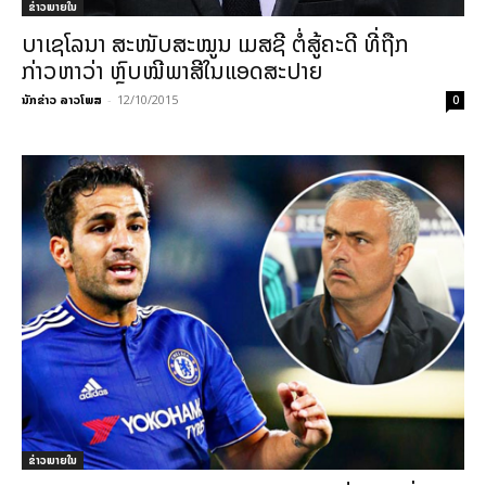
ຂ່າວພາຍ​ໃນ
ບາເຊໂລນາ ສະໜັບສະໝູນ ເມສຊີ ຕໍ່ສູ້ຄະດີ ທີ່ຖືກ
ກ່າວຫາວ່າ ຫຼົບໝີພາສີໃນແອດສະປາຍ
ນັກຂ່າວ ລາວໂພສ
-
12/10/2015
0
ຂ່າວພາຍ​ໃນ