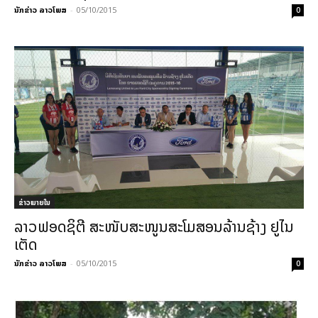
ນັກຂ່າວ ລາວໂພສ
-
05/10/2015
0
ຂ່າວພາຍ​ໃນ
ລາວຟອດຊິຕີ ສະໜັບສະໜູນສະໂມສອນລ້ານຊ້າງ ຢູໄນ
ເຕັດ
ນັກຂ່າວ ລາວໂພສ
-
05/10/2015
0