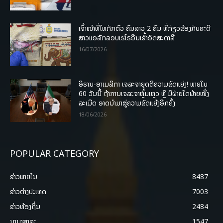
ເຈົ້າໜ້າທີ່ໄທກັກຕົວ ຄົນລາວ 2 ຄົນ ທີ່ກ່ຽວຂ້ອງກັບຄະດີ
ສາວແອລັກລອບເຮໂຣອີນເຂົ້າອົດສະຕາລີ
16/07/2026
ອີຣານ-ອາເມລິກາ ເຈລະຈາຍຸດຕິຄວາມຂັດແຍ່ງ! ພາຍໃນ
60 ວັນນີ້ ຖ້າການເຈລະຈາຫຼົ້ມເຫຼວ ຫຼື ມີຝ່າຍໃດຝ່າຍໜຶ່ງ
ລະເມີດ ອາດນໍາມາສູ່ຄວາມຂັດແຍ້ງອີກຄັ້ງ
18/06/2026
POPULAR CATEGORY
ຂ່າວພາຍ​ໃນ
8487
ຂ່າວຕ່າງປະເທດ
7003
ຂ່າວທ້ອງຖິ່ນ
2484
ນານາສາລະ
1547