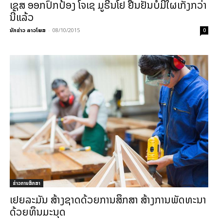
ເຊສ ອອກປົກປ້ອງ ໂຈເຊ ມູຣີນໂຢ ຢືນຢັນບໍ່ມີໃຜເກັ່ງກວ່າ
ນີ້ແລ້ວ
ນັກຂ່າວ ລາວໂພສ
-
08/10/2015
0
ຂ່າວການສຶກສາ
ເຢຍລະມັນ‬ ສ້າງຊາດດ້ວຍການສຶກສາ ສ້າງການພັດທະນາ
ດ້ວຍທຶນມະນຸດ