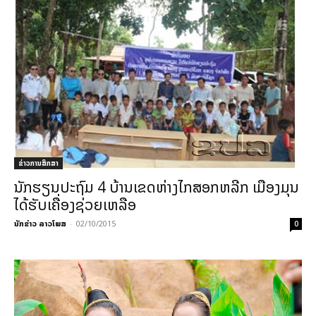
ຂ່າວການສຶກສາ
ນັກຮຽນປະຖົມ 4 ບ້ານເຂດຫ່າງໄກສອກຫລີກ ເມືອງມຸນ
ໄດ້ຮັບເຄື່ອງຊ່ວຍເຫລືອ
ນັກຂ່າວ ລາວໂພສ
-
02/10/2015
0