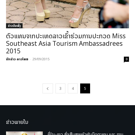
​ຂ່າວບັນເທິງ
ຕົວແທນຈາກປະເທດລາວເຂົ້າຮ່ວມການປະກວດ Miss
Southeast Asia Tourism Ambassadrees
2015
ນັກຂ່າວ ລາວໂພສ
-
29/09/2015
0
3
4
5
ຂ່າວພາຍໃນ
ຍີ່ປຸ່ນ-ລາວ ສົ່ງເສີມສາຍພົວພັນມິດຕະພາບ ແລະ ການ