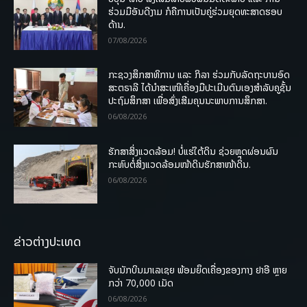
ຮ່ວມມືອັນດີງາມ ກໍຄືການເປັນຄູ່ຮ່ວມຍຸດທະສາດຮອບ
ດ້ານ.
07/08/2026
ກະຊວງສຶກສາທິການ ແລະ ກິລາ ຮ່ວມກັບລັດຖະບານອົດ
ສະຕຣາລີ ໄດ້ນຳສະເໜີເຄື່ອງມືປະເມີນຕົນເອງສຳລັບຄູຊັ້ນ
ປະຖົມສຶກສາ ເພື່ອສົ່ງເສີມຄຸນນະພາບການສຶກສາ.
06/08/2026
ຮັກສາສິ່ງແວດລ້ອມ! ບໍ່ແຮ່ໃຕ້ດິນ ຊ່ວຍຫຼຸດຜ່ອນຜົນ
ກະທົບຕໍ່ສິ່ງແວດລ້ອມໜ້າດິນຮັກສາໜ້າດິນ.
06/08/2026
ຂ່າວຕ່າງປະເທດ
ຈັບນັກບິນມາເລເຊຍ ພ້ອມຍຶດເຄື່ອງຂອງກາງ ຢາອີ ຫຼາຍ
ກວ່າ 70,000 ເມັດ
06/08/2026