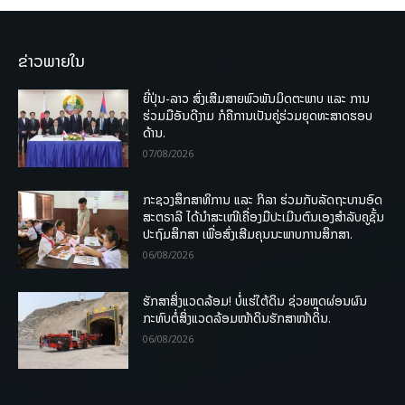
ຂ່າວພາຍໃນ
ຍີ່ປຸ່ນ-ລາວ ສົ່ງເສີມສາຍພົວພັນມິດຕະພາບ ແລະ ການ
ຮ່ວມມືອັນດີງາມ ກໍຄືການເປັນຄູ່ຮ່ວມຍຸດທະສາດຮອບ
ດ້ານ.
07/08/2026
ກະຊວງສຶກສາທິການ ແລະ ກິລາ ຮ່ວມກັບລັດຖະບານອົດ
ສະຕຣາລີ ໄດ້ນຳສະເໜີເຄື່ອງມືປະເມີນຕົນເອງສຳລັບຄູຊັ້ນ
ປະຖົມສຶກສາ ເພື່ອສົ່ງເສີມຄຸນນະພາບການສຶກສາ.
06/08/2026
ຮັກສາສິ່ງແວດລ້ອມ! ບໍ່ແຮ່ໃຕ້ດິນ ຊ່ວຍຫຼຸດຜ່ອນຜົນ
ກະທົບຕໍ່ສິ່ງແວດລ້ອມໜ້າດິນຮັກສາໜ້າດິນ.
06/08/2026