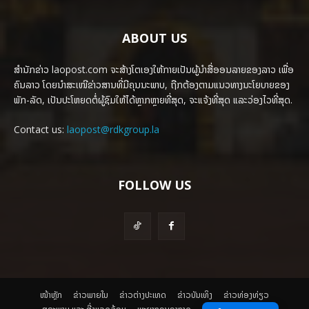
ABOUT US
ສຳນັກຂ່າວ laopost.com ຈະສ້າງໂຕເອງໃຫ້ກາຍເປັນຜູ້ນຳສື່ອອນລາຍຂອງລາວ ເພື່ອ
ຄົນລາວ ໂດຍນຳສະເໜີຂ່າວສານທີ່ມີຄຸນນະພາບ, ຖືກຕ້ອງຕາມແນວທາງນະໂຍບາຍຂອງ
ພັກ-ລັດ, ເປັນປະໂຫຍດຕໍ່ຜູ້ຊົມໃຫ້ໄດ້ຫຼາກຫຼາຍທີ່ສຸດ, ຈະແຈ້ງທີ່ສຸດ ແລະວ່ອງໄວທີ່ສຸດ.
Contact us:
laopost@rdkgroup.la
FOLLOW US
ໜ້າຫຼັກ
ຂ່າວພາຍ​ໃນ
ຂ່າວຕ່າງປະເທດ
​ຂ່າວບັນເທິງ
​ຂ່າວທ່ອງທ່ຽວ