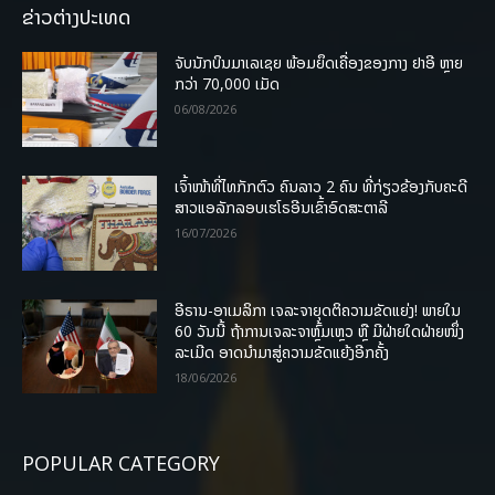
ຂ່າວຕ່າງປະເທດ
ຈັບນັກບິນມາເລເຊຍ ພ້ອມຍຶດເຄື່ອງຂອງກາງ ຢາອີ ຫຼາຍ
ກວ່າ 70,000 ເມັດ
06/08/2026
ເຈົ້າໜ້າທີ່ໄທກັກຕົວ ຄົນລາວ 2 ຄົນ ທີ່ກ່ຽວຂ້ອງກັບຄະດີ
ສາວແອລັກລອບເຮໂຣອີນເຂົ້າອົດສະຕາລີ
16/07/2026
ອີຣານ-ອາເມລິກາ ເຈລະຈາຍຸດຕິຄວາມຂັດແຍ່ງ! ພາຍໃນ
60 ວັນນີ້ ຖ້າການເຈລະຈາຫຼົ້ມເຫຼວ ຫຼື ມີຝ່າຍໃດຝ່າຍໜຶ່ງ
ລະເມີດ ອາດນໍາມາສູ່ຄວາມຂັດແຍ້ງອີກຄັ້ງ
18/06/2026
POPULAR CATEGORY