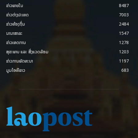
ຂ່າວພາຍ​ໃນ
8487
ຂ່າວຕ່າງປະເທດ
7003
ຂ່າວທ້ອງຖິ່ນ
2484
ນານາສາລະ
1547
ຂ່າວເຫດການ
1278
ສຸຂະພາບ ແລະ ສີ່ງແວດລ້ອມ
1203
ຂ່າວການພັດທະນາ
1197
ມູມໄອທີລາວ
683