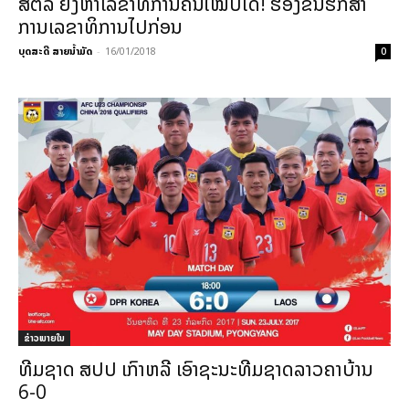
ສຕລ ຍັງຫາເລຂາທິການຄົນໃໝ່ບໍ່ໄດ້! ຮອງຂຶ້ນຮັກສາ
ການເລຂາທິການໄປກ່ອນ
ບຸດສະດີ ສາຍນ້ຳມັດ
-
16/01/2018
0
ຂ່າວພາຍ​ໃນ
ທີມຊາດ ສປປ ເກົາຫລີ ເອົາຊະນະທີມຊາດລາວຄາບ້ານ
6-0