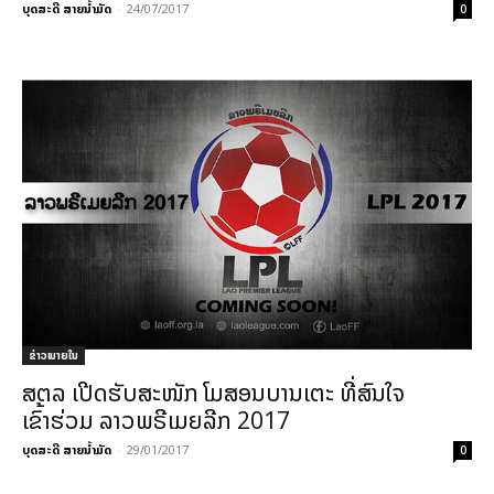
ບຸດສະດີ ສາຍນ້ຳມັດ
-
24/07/2017
0
ຂ່າວພາຍ​ໃນ
ສຕລ ເປີດຮັບສະໜັກ ໂມສອນບານເຕະ ທີ່ສົນໃຈ
ເຂົ້າຮ່ວມ ລາວພຣີເມຍລີກ 2017
ບຸດສະດີ ສາຍນ້ຳມັດ
-
29/01/2017
0