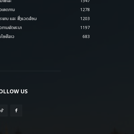
ນາສາລະ
1547
າວເຫດການ
1278
ຂະພາບ ແລະ ສີ່ງແວດລ້ອມ
1203
າວການພັດທະນາ
1197
ມໄອທີລາວ
683
OLLOW US