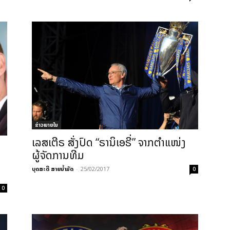
ຂ່າວພາຍ​ໃນ
ເລສເຕີຣ ສັ່ງປົດ “ຣານິເອຣີ່” ຈາກຕຳແໜ່ງ
ດ
ຜູ້ຈັດການທີມ
ບຸດສະດີ ສາຍນ້ຳມັດ
-
25/02/2017
0
0