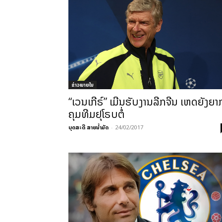
ຂ່າວພາຍ​ໃນ
“ເວນເກີຣ໌” ເມີນຮັບງານລີກຈີນ ເຫດຍັງຍາ
ຄຸມທີມຢຸໂຣບຕໍ່
ບຸດສະດີ ສາຍນ້ຳມັດ
-
24/02/2017