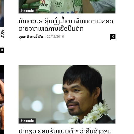
ຂ່າວພາຍ​ໃນ
ນັກເຕະບຣາຊິນຫຼັ່ງນ້ຳຕາ ເລົ່າເຫດການລອດ
ຕາຍຈາກເຫດການເຮືອບິນຕົກ
ື້
ບຸດສະດີ ສາຍນ້ຳມັດ
-
20/12/2016
0
0
ຂ່າວພາຍ​ໃນ
ປາກຽວ ຍອມຮັບແບບຕົງໆວ່າຄືນສັງວຽນ