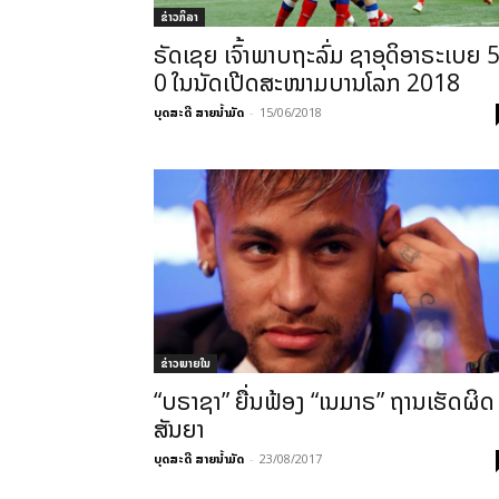
ຂ່າວກິລາ
ຣັດເຊຍ ເຈົ້າພາບຖະລົ່ມ ຊາອຸດິອາຣະເບຍ 5
0 ໃນນັດເປີດສະໜາມບານໂລກ 2018
ບຸດສະດີ ສາຍນ້ຳມັດ
-
15/06/2018
ຂ່າວພາຍ​ໃນ
“ບຣາຊາ” ຍື່ນຟ້ອງ “ເນມາຣ” ຖານເຮັດຜິດ
ສັນຍາ
ບຸດສະດີ ສາຍນ້ຳມັດ
-
23/08/2017