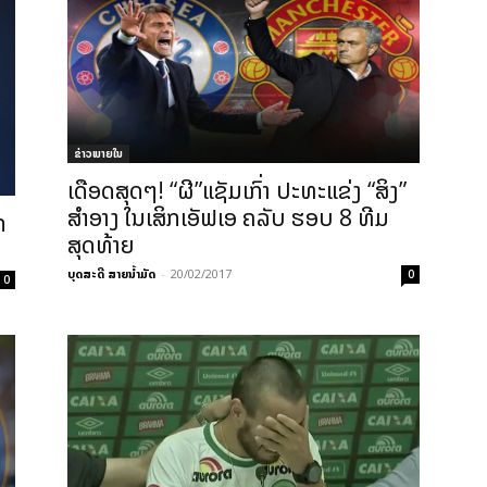
ຂ່າວພາຍ​ໃນ
ເດືອດສຸດໆ! “ຜີ”ແຊັມເກົ່າ ປະທະແຂ່ງ “ສິງ”
ສຳອາງ ໃນເສິກເອັຟເອ ຄລັບ ຮອບ 8 ທີມ
ກ
ສຸດທ້າຍ
ບຸດສະດີ ສາຍນ້ຳມັດ
-
20/02/2017
0
0