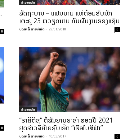
ຂ່າວພາຍ​ໃນ
ລັດຖະບານ – ແຟນບານ ແຫ່ຕ້ອນຮັບນັກ
-
ເຕະຢູ 23 ຫວຽດນາມ ກັບຜົນງານຮອງແຊັມ
ບຸດສະດີ ສາຍນ້ຳມັດ
-
29/01/2018
0
0
ຂ່າວພາຍ​ໃນ
“ຣາຄິຕິຊ” ຕໍ່ສັນຍາບຣາຊ່າ ຮອດປີ 2021
ຢຸດຂ່າວລືຍ້າຍຊົບເອິກ “ເຮືອໃບສີຟ້າ”
0
ບຸດສະດີ ສາຍນ້ຳມັດ
-
10/03/2017
0