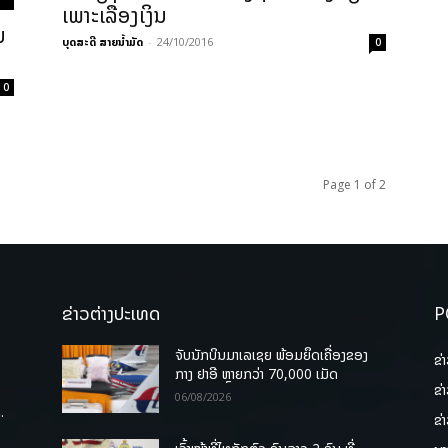
ເພາະເລື່ອງເງິນ
ນ
ບຸດສະດີ ສາຍນ້ຳມັດ
-
24/10/2016
0
0
Page 1 of 2
ຂ່າວຕ່າງປະເທດ
P
ຈັບນັກບິນມາເລເຊຍ ພ້ອມຍຶດເຄື່ອງຂອງ
ຂ່
ກາງ ຢາອີ ຫຼາຍກວ່າ 70,000 ເມັດ
ຂ່
06/08/2026
.
ຂ່