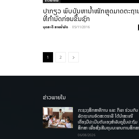
ຂ່າວພາຍ​ໃນ
ປາກຽວ ພົບບັນຫານ້ຳໜັກຫຼຸດມາດຕະຖາ
ທີ່ກຳນົດກ່ອນຂຶ້ນຊົກ
ບຸດສະດີ ສາຍນ້ຳມັດ
-
05/11/2016
1
2
ຂ່າວພາຍໃນ
ກະຊວງສຶກສາທິການ ແລະ ກິລາ ຮ່ວມກັບ
ລັດຖະບານອົດສະຕຣາລີ ໄດ້ນຳສະເໜີ
ເຄື່ອງມືປະເມີນຕົນເອງສຳລັບຄູຊັ້ນປະຖົມ
ສຶກສາ ເພື່ອສົ່ງເສີມຄຸນນະພາບການສຶກສາ
06/08/2026