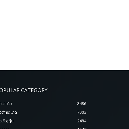
OPULAR CATEGORY
າວພາຍ​ໃນ
8486
າວຕ່າງປະເທດ
7003
າວທ້ອງຖິ່ນ
2484