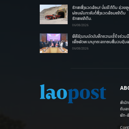
ຮັກສາສິ່ງແວດລ້ອມ! ບໍ່ແຮ່ໃຕ້ດິນ ຊ່ວຍຫຼ
ຜ່ອນຜົນກະທົບຕໍ່ສິ່ງແວດລ້ອມໜ້າດິນ
ຮັກສາໜ້າດິນ.
06/08/2026
ພິທີລົງນາມບົດບັນທຶກຄວາມເຂົ້າໃຈຮ່ວມມ
ເພື່ອພັດທະນາບຸກຄະລາກອນສື່ມວນຊົນ
06/08/2026
AB
ສຳນັກ
ຄົນລາ
ພັກ-ລັ
Cont