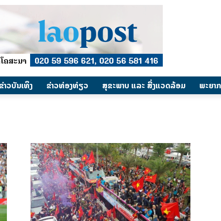
​ຂ່າວບັນເທິງ
​ຂ່າວທ່ອງທ່ຽວ
ສຸຂະພາບ ແລະ ສີ່ງແວດລ້ອມ
ພະຍາກ