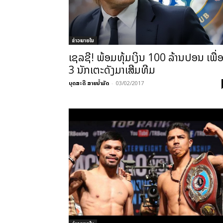
ຂ່າວພາຍ​ໃນ
ເຊລຊີ! ພ້ອມທຸ້ມເງິນ 100 ລ້ານປອນ ເພື່ອຊ
3 ນັກເຕະດັງມາເສີມທີມ
ບຸດສະດີ ສາຍນ້ຳມັດ
-
03/02/2017