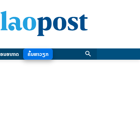
ອນອາກາດ
ຄົ້ນຫາວຽກ