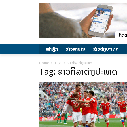
ໜ້າຫຼັກ
ຂ່າວພາຍ​ໃນ
ຂ່າວຕ່າງປະເທດ
Home
Tags
ຂ່າວກີລາຕ່າງປະເທດ
Tag: ຂ່າວກີລາຕ່າງປະເທດ