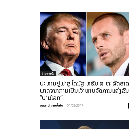
ຂ່າວພາຍ​ໃນ
ປະທານຢູຟາຂູ່ ໂດນັລ ທຣັມ ສະຫະລັດອາ
ພາດຈາກການເປັນເຈົ້າພາບຈັດການແຂ່ງຂັນ
“ບານໂລກ”
ບຸດສະດີ ສາຍນ້ຳມັດ
-
01/03/2017