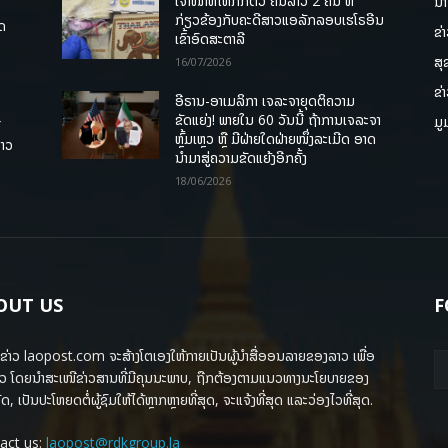
ເຈົ້າໜ້າທີ່ໄທກັກຕົວ ຄົນລາວ 2 ຄົນ ທີ່
ນາ
ກ່ຽວຂ້ອງກັບຄະດີສາວແອລັກລອບເຮໂຣອີນ
ຸດ
ຂ່
ເຂົ້າອົດສະຕາລີ
ສຸ
16/07/2026
ຂ່
ອີຣານ-ອາເມລິກາ ເຈລະຈາຍຸດຕິຄວາມ
ຂັດແຍ່ງ! ພາຍໃນ 60 ວັນນີ້ ຖ້າການເຈລະຈາ
ມູ
ື
ຫຼົ້ມເຫຼວ ຫຼື ມີຝ່າຍໃດຝ່າຍໜຶ່ງລະເມີດ ອາດ
ລາວ
ນໍາມາສູ່ຄວາມຂັດແຍ້ງອີກຄັ້ງ
18/06/2026
OUT US
F
ຂ່າວ laopost.com ຈະສ້າງໂຕເອງໃຫ້ກາຍເປັນຜູ້ນຳສື່ອອນລາຍຂອງລາວ ເພື່ອ
ວ ໂດຍນຳສະເໜີຂ່າວສານທີ່ມີຄຸນນະພາບ, ຖືກຕ້ອງຕາມແນວທາງນະໂຍບາຍຂອງ
ດ, ເປັນປະໂຫຍດຕໍ່ຜູ້ຊົມໃຫ້ໄດ້ຫຼາກຫຼາຍທີ່ສຸດ, ຈະແຈ້ງທີ່ສຸດ ແລະວ່ອງໄວທີ່ສຸດ.
act us:
laopost@rdkgroup.la