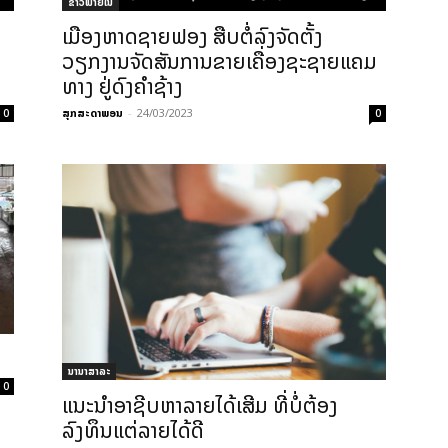
ຂ່າວພາຍ​ໃນ
ເມືອງຫາດຊາຍຟອງ ສືບຕໍ່ລົງຈັດຕັ້ງ
ວຽກງານຈັດສັນການຂາຍເຄື່ອງຊະຊາຍແຄມ
ທາງ ຢູ່ດົງຄໍາຊ້າງ
ສຸກສະດາພອນ
-
24/03/2023
0
0
ນ
ນານາສາລະ
0
ແນະນຳອາຊີບຫາລາຍໄດ້ເສີມ ທີ່ບໍ່ຕ້ອງ
ລົງທຶນແຕ່ລາຍໄດ້ດີ