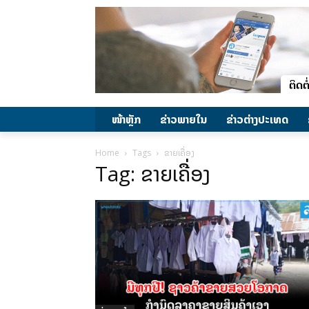
ໜ້າຫຼັກ
ຂ່າວພາຍ​ໃນ
ຂ່າວຕ່າງປະເທດ
Home
Tags
ຂາຍເຄື່ອງ
Tag: ຂາຍເຄື່ອງ