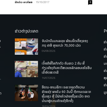
ນັກຂ່າວ ລາວໂພສ
-
19/10/2017
0
ຂ່າວຕ່າງປະເທດ
P
ບ
ຈັບນັກບິນມາເລເຊຍ ພ້ອມຍຶດເຄື່ອງຂອງ
ຂ່
່
ກາງ ຢາອີ ຫຼາຍກວ່າ 70,000 ເມັດ
ຂ່
06/08/2026
ຂ່
ເຈົ້າໜ້າທີ່ໄທກັກຕົວ ຄົນລາວ 2 ຄົນ ທີ່
ນາ
ກ່ຽວຂ້ອງກັບຄະດີສາວແອລັກລອບເຮໂຣອີນ
ຂ່
ເຂົ້າອົດສະຕາລີ
ສຸ
.
16/07/2026
ຂ່
ອີຣານ-ອາເມລິກາ ເຈລະຈາຍຸດຕິຄວາມ
ຂັດແຍ່ງ! ພາຍໃນ 60 ວັນນີ້ ຖ້າການເຈລະຈາ
ມູ
ຸດ
ຫຼົ້ມເຫຼວ ຫຼື ມີຝ່າຍໃດຝ່າຍໜຶ່ງລະເມີດ ອາດ
ນໍາມາສູ່ຄວາມຂັດແຍ້ງອີກຄັ້ງ
18/06/2026