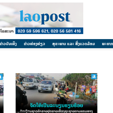
​ຂ່າວບັນເທິງ
​ຂ່າວທ່ອງທ່ຽວ
ສຸຂະພາບ ແລະ ສີ່ງແວດລ້ອມ
ພະຍາກ