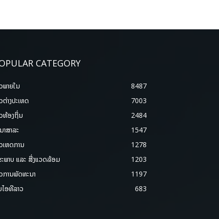
OPULAR CATEGORY
າວພາຍ​ໃນ
8487
າວຕ່າງປະເທດ
7003
າວທ້ອງຖິ່ນ
2484
ນາສາລະ
1547
າວເຫດການ
1278
ຂະພາບ ແລະ ສີ່ງແວດລ້ອມ
1203
າວການພັດທະນາ
1197
ມໄອທີລາວ
683