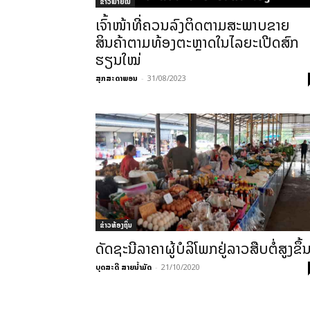
ຂ່າວພາຍ​ໃນ
ເຈົ້າໜ້າທີ່ຄວນລົງຕິດຕາມສະພາບຂາຍ
ສິນຄ້າຕາມທ້ອງຕະຫຼາດໃນໄລຍະເປີດສົກ
ຮຽນໃໝ່
ສຸກສະດາພອນ
-
31/08/2023
ຂ່າວທ້ອງຖິ່ນ
ດັດຊະນີລາຄາຜູ້ບໍລິໂພກຢູ່ລາວສືບຕໍ່ສູງຂຶ້
ບຸດສະດີ ສາຍນ້ຳມັດ
-
21/10/2020