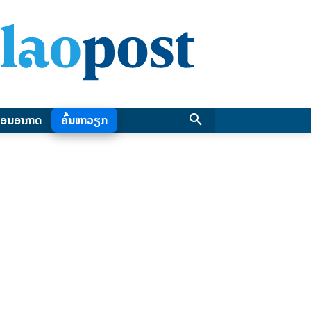
ອນອາກາດ
ຄົ້ນຫາວຽກ