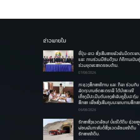
ຂ່າວພາຍໃນ
ຍີ່ປຸ່ນ-ລາວ ສົ່ງເສີມສາຍພົວພັນມິດຕະພາ
ແລະ ການຮ່ວມມືອັນດີງາມ ກໍຄືການເປັນຄູ
ຮ່ວມຍຸດທະສາດຮອບດ້ານ.
07/08/2026
ກະຊວງສຶກສາທິການ ແລະ ກິລາ ຮ່ວມກັບ
ລັດຖະບານອົດສະຕຣາລີ ໄດ້ນຳສະເໜີ
ເຄື່ອງມືປະເມີນຕົນເອງສຳລັບຄູຊັ້ນປະຖົມ
ສຶກສາ ເພື່ອສົ່ງເສີມຄຸນນະພາບການສຶກສາ
06/08/2026
ຮັກສາສິ່ງແວດລ້ອມ! ບໍ່ແຮ່ໃຕ້ດິນ ຊ່ວຍຫຼ
ຜ່ອນຜົນກະທົບຕໍ່ສິ່ງແວດລ້ອມໜ້າດິນ
ຮັກສາໜ້າດິນ.