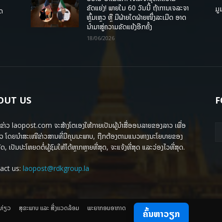
ຂັດແຍ່ງ! ພາຍໃນ 60 ວັນນີ້ ຖ້າການເຈລະຈາ
ມູ
ຸດ
ຫຼົ້ມເຫຼວ ຫຼື ມີຝ່າຍໃດຝ່າຍໜຶ່ງລະເມີດ ອາດ
ນໍາມາສູ່ຄວາມຂັດແຍ້ງອີກຄັ້ງ
18/06/2026
OUT US
F
ຂ່າວ laopost.com ຈະສ້າງໂຕເອງໃຫ້ກາຍເປັນຜູ້ນຳສື່ອອນລາຍຂອງລາວ ເພື່ອ
ວ ໂດຍນຳສະເໜີຂ່າວສານທີ່ມີຄຸນນະພາບ, ຖືກຕ້ອງຕາມແນວທາງນະໂຍບາຍຂອງ
ດ, ເປັນປະໂຫຍດຕໍ່ຜູ້ຊົມໃຫ້ໄດ້ຫຼາກຫຼາຍທີ່ສຸດ, ຈະແຈ້ງທີ່ສຸດ ແລະວ່ອງໄວທີ່ສຸດ.
act us:
laopost@rdkgroup.la
ງທ່ຽວ
ສຸຂະພາບ ແລະ ສີ່ງແວດລ້ອມ
ພະຍາກອນອາກາດ
ຄົ້ນຫາວຽກ