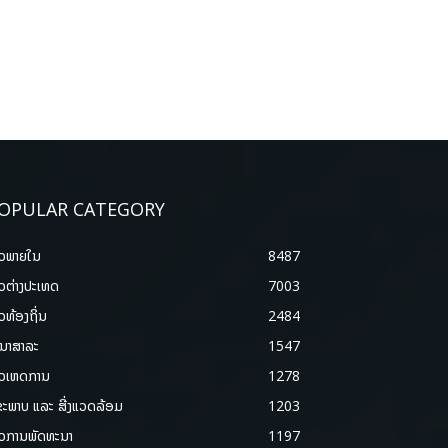
OPULAR CATEGORY
າວພາຍ​ໃນ
8487
າວຕ່າງປະເທດ
7003
າວທ້ອງຖິ່ນ
2484
ນາສາລະ
1547
າວເຫດການ
1278
ຂະພາບ ແລະ ສີ່ງແວດລ້ອມ
1203
າວການພັດທະນາ
1197