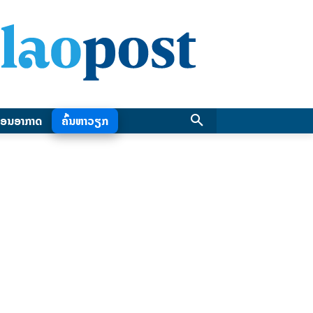
ອນອາກາດ
ຄົ້ນຫາວຽກ