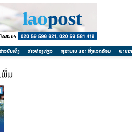
​ຂ່າວບັນເທິງ
​ຂ່າວທ່ອງທ່ຽວ
ສຸຂະພາບ ແລະ ສີ່ງແວດລ້ອມ
ພະຍາກ
ພິ່ມ