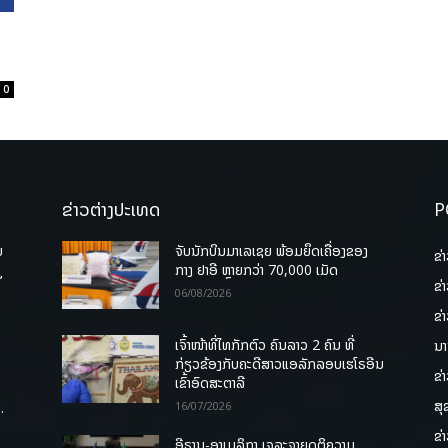
0
ຂ່າວຕ່າງປະເທດ
P
ບ
ຈັບນັກບິນມາເລເຊຍ ພ້ອມຍຶດເຄື່ອງຂອງ
ຂ່
່
ກາງ ຢາອີ ຫຼາຍກວ່າ 70,000 ເມັດ
ຂ່
06/08/2026
ຂ່
ເຈົ້າໜ້າທີ່ໄທກັກຕົວ ຄົນລາວ 2 ຄົນ ທີ່
ນາ
ກ່ຽວຂ້ອງກັບຄະດີສາວແອລັກລອບເຮໂຣອີນ
ຂ່
ເຂົ້າອົດສະຕາລີ
ສຸ
.
16/07/2026
ຂ່
ອີຣານ-ອາເມລິກາ ເຈລະຈາຍຸດຕິຄວາມ