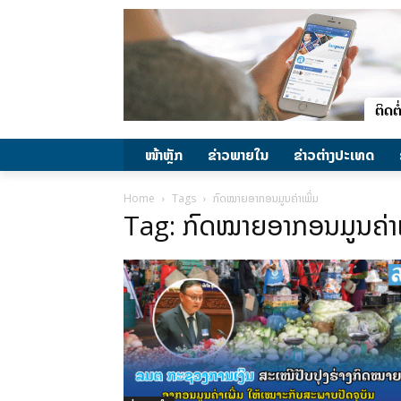
ໜ້າຫຼັກ
ຂ່າວພາຍ​ໃນ
ຂ່າວຕ່າງປະເທດ
Home
Tags
ກົດໝາຍອາກອນມູນຄ່າເພິ່ມ
Tag: ກົດໝາຍອາກອນມູນຄ່າເ