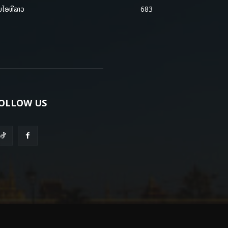
ມໄອທີລາວ
683
OLLOW US