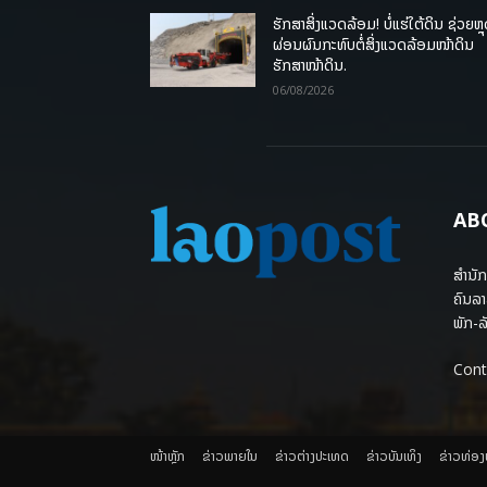
ຮັກສາສິ່ງແວດລ້ອມ! ບໍ່ແຮ່ໃຕ້ດິນ ຊ່ວຍຫຼ
ຜ່ອນຜົນກະທົບຕໍ່ສິ່ງແວດລ້ອມໜ້າດິນ
ຮັກສາໜ້າດິນ.
06/08/2026
AB
ສຳນັກ
ຄົນລາ
ພັກ-ລັ
Cont
ໜ້າຫຼັກ
ຂ່າວພາຍ​ໃນ
ຂ່າວຕ່າງປະເທດ
​ຂ່າວບັນເທິງ
​ຂ່າວທ່ອ