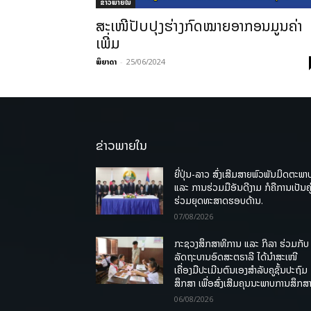
ຂ່າວພາຍ​ໃນ
ສະເໜີປັບປຸງຮ່າງກົດໝາຍອາກອນມູນຄ່າ
ເພີ່ມ
ພິຍາດາ
-
25/06/2024
ຂ່າວພາຍໃນ
ຍີ່ປຸ່ນ-ລາວ ສົ່ງເສີມສາຍພົວພັນມິດຕະພາ
ແລະ ການຮ່ວມມືອັນດີງາມ ກໍຄືການເປັນຄູ
ຮ່ວມຍຸດທະສາດຮອບດ້ານ.
07/08/2026
ກະຊວງສຶກສາທິການ ແລະ ກິລາ ຮ່ວມກັບ
ລັດຖະບານອົດສະຕຣາລີ ໄດ້ນຳສະເໜີ
ເຄື່ອງມືປະເມີນຕົນເອງສຳລັບຄູຊັ້ນປະຖົມ
ສຶກສາ ເພື່ອສົ່ງເສີມຄຸນນະພາບການສຶກສາ
06/08/2026