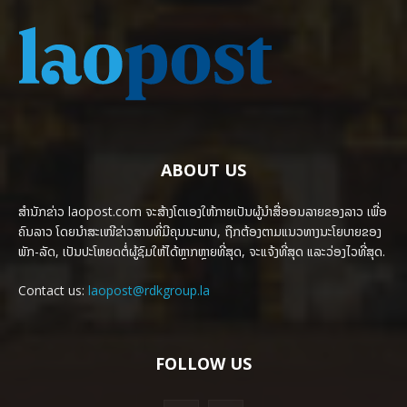
ABOUT US
ສຳນັກຂ່າວ laopost.com ຈະສ້າງໂຕເອງໃຫ້ກາຍເປັນຜູ້ນຳສື່ອອນລາຍຂອງລາວ ເພື່ອ
ຄົນລາວ ໂດຍນຳສະເໜີຂ່າວສານທີ່ມີຄຸນນະພາບ, ຖືກຕ້ອງຕາມແນວທາງນະໂຍບາຍຂອງ
ພັກ-ລັດ, ເປັນປະໂຫຍດຕໍ່ຜູ້ຊົມໃຫ້ໄດ້ຫຼາກຫຼາຍທີ່ສຸດ, ຈະແຈ້ງທີ່ສຸດ ແລະວ່ອງໄວທີ່ສຸດ.
Contact us:
laopost@rdkgroup.la
FOLLOW US