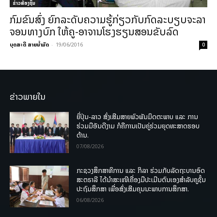
ຂ່າວທ້ອງຖິ່ນ
ກົມຂົນສົ່ງ ຍົກລະດັບຄວາມຮູ້ກ່ຽວກັບກົດລະບຽບຈະລາ
ຈອນທາງບົກ ໃຫ້ຄູ-ອາຈານໂຮງຮຽນສອນຂັບລົດ
ບຸດສະດີ ສາຍນ້ຳມັດ
-
19/06/2016
0
ຂ່າວພາຍໃນ
ຍີ່ປຸ່ນ-ລາວ ສົ່ງເສີມສາຍພົວພັນມິດຕະພາບ ແລະ ການ
ຮ່ວມມືອັນດີງາມ ກໍຄືການເປັນຄູ່ຮ່ວມຍຸດທະສາດຮອບ
ດ້ານ.
07/08/2026
ກະຊວງສຶກສາທິການ ແລະ ກິລາ ຮ່ວມກັບລັດຖະບານອົດ
ສະຕຣາລີ ໄດ້ນຳສະເໜີເຄື່ອງມືປະເມີນຕົນເອງສຳລັບຄູຊັ້ນ
ປະຖົມສຶກສາ ເພື່ອສົ່ງເສີມຄຸນນະພາບການສຶກສາ.
06/08/2026