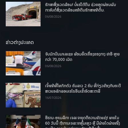
ຮັກສາສິ່ງແວດລ້ອມ! ບໍ່ແຮ່ໃຕ້ດິນ ຊ່ວຍຫຼຸດຜ່ອນຜົນ
ກະທົບຕໍ່ສິ່ງແວດລ້ອມໜ້າດິນຮັກສາໜ້າດິນ.
06/08/2026
ຂ່າວຕ່າງປະເທດ
ຈັບນັກບິນມາເລເຊຍ ພ້ອມຍຶດເຄື່ອງຂອງກາງ ຢາອີ ຫຼາຍ
ກວ່າ 70,000 ເມັດ
06/08/2026
ເຈົ້າໜ້າທີ່ໄທກັກຕົວ ຄົນລາວ 2 ຄົນ ທີ່ກ່ຽວຂ້ອງກັບຄະດີ
ສາວແອລັກລອບເຮໂຣອີນເຂົ້າອົດສະຕາລີ
16/07/2026
ອີຣານ-ອາເມລິກາ ເຈລະຈາຍຸດຕິຄວາມຂັດແຍ່ງ! ພາຍໃນ
60 ວັນນີ້ ຖ້າການເຈລະຈາຫຼົ້ມເຫຼວ ຫຼື ມີຝ່າຍໃດຝ່າຍໜຶ່ງ