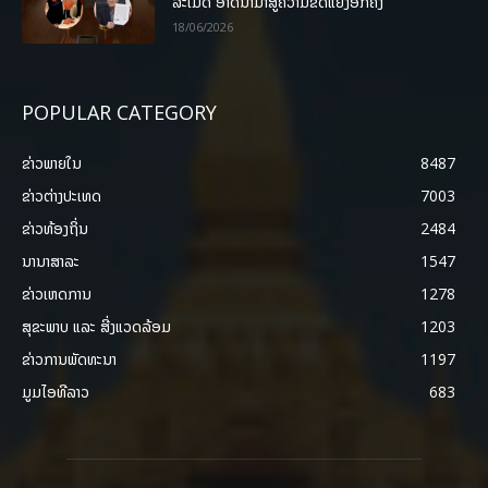
ລະເມີດ ອາດນໍາມາສູ່ຄວາມຂັດແຍ້ງອີກຄັ້ງ
18/06/2026
POPULAR CATEGORY
ຂ່າວພາຍ​ໃນ
8487
ຂ່າວຕ່າງປະເທດ
7003
ຂ່າວທ້ອງຖິ່ນ
2484
ນານາສາລະ
1547
ຂ່າວເຫດການ
1278
ສຸຂະພາບ ແລະ ສີ່ງແວດລ້ອມ
1203
ຂ່າວການພັດທະນາ
1197
ມູມໄອທີລາວ
683