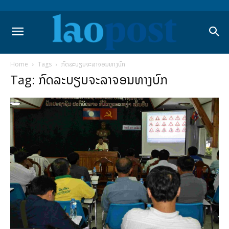
Home
Tags
ກົດລະບຽບຈະລາຈອນທາງບົກ
Tag: ກົດລະບຽບຈະລາຈອນທາງບົກ