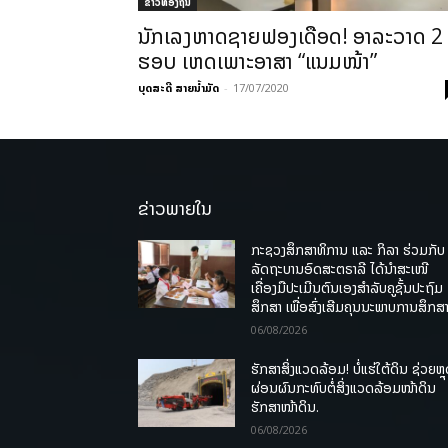
ຂ່າວທ້ອງຖິ່ນ
ນັກເລງຫາດຊາຍຟອງເດືອດ! ອາລະວາດ 2
ຮອບ ເຫດເພາະອາສາ “ແນມໜ້າ”
ບຸດສະດີ ສາຍນ້ຳມັດ
-
17/07/2020
ຂ່າວພາຍໃນ
ກະຊວງສຶກສາທິການ ແລະ ກິລາ ຮ່ວມກັບ
ລັດຖະບານອົດສະຕຣາລີ ໄດ້ນຳສະເໜີ
ເຄື່ອງມືປະເມີນຕົນເອງສຳລັບຄູຊັ້ນປະຖົມ
ສຶກສາ ເພື່ອສົ່ງເສີມຄຸນນະພາບການສຶກສາ
06/08/2026
ຮັກສາສິ່ງແວດລ້ອມ! ບໍ່ແຮ່ໃຕ້ດິນ ຊ່ວຍຫຼ
ຜ່ອນຜົນກະທົບຕໍ່ສິ່ງແວດລ້ອມໜ້າດິນ
ຮັກສາໜ້າດິນ.
06/08/2026