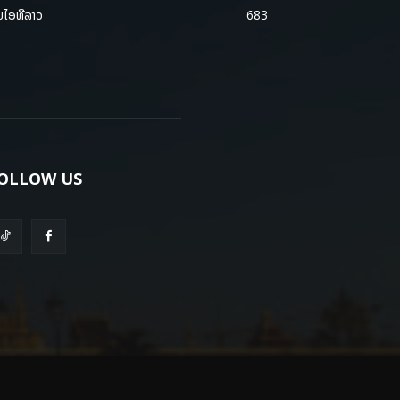
ມໄອທີລາວ
683
OLLOW US