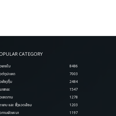
OPULAR CATEGORY
າວພາຍ​ໃນ
8486
າວຕ່າງປະເທດ
7003
າວທ້ອງຖິ່ນ
2484
ນາສາລະ
1547
າວເຫດການ
1278
ຂະພາບ ແລະ ສີ່ງແວດລ້ອມ
1203
າວການພັດທະນາ
1197