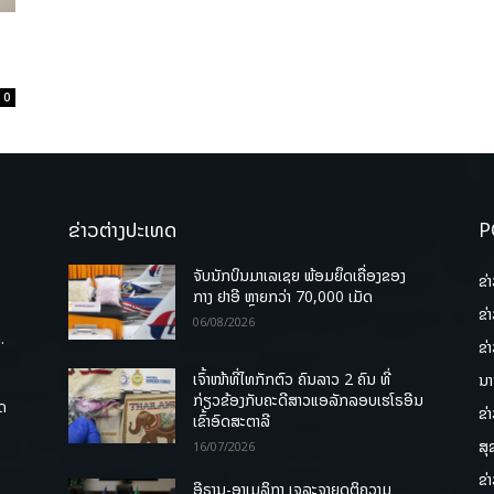
0
ຂ່າວຕ່າງປະເທດ
P
ຈັບນັກບິນມາເລເຊຍ ພ້ອມຍຶດເຄື່ອງຂອງ
ຂ່
ກາງ ຢາອີ ຫຼາຍກວ່າ 70,000 ເມັດ
ຂ່
06/08/2026
.
ຂ່
ເຈົ້າໜ້າທີ່ໄທກັກຕົວ ຄົນລາວ 2 ຄົນ ທີ່
ນາ
ກ່ຽວຂ້ອງກັບຄະດີສາວແອລັກລອບເຮໂຣອີນ
ຸດ
ຂ່
ເຂົ້າອົດສະຕາລີ
ສຸ
16/07/2026
ຂ່
ອີຣານ-ອາເມລິກາ ເຈລະຈາຍຸດຕິຄວາມ