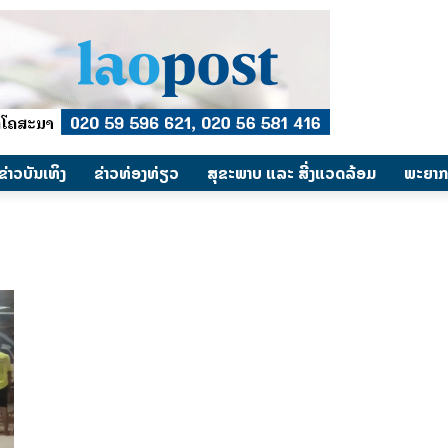
​ຂ່າວບັນເທິງ
​ຂ່າວທ່ອງທ່ຽວ
ສຸຂະພາບ ແລະ ສີ່ງແວດລ້ອມ
ພະຍາກ