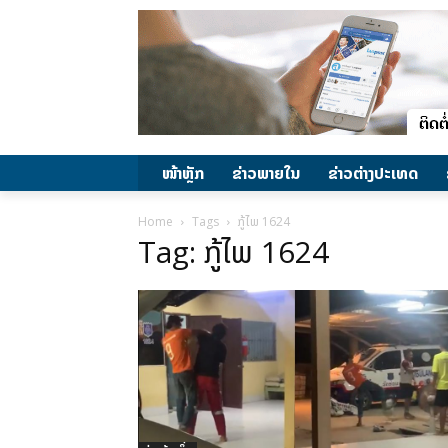
ໜ້າຫຼັກ
ຂ່າວພາຍ​ໃນ
ຂ່າວຕ່າງປະເທດ
Home
Tags
ກູ້ໄພ 1624
Tag: ກູ້ໄພ 1624