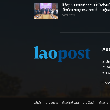
ພິທີລົງນາມບົດບັນທຶກຄວາມເຂົ້າໃຈຮ່ວມມ
ເພື່ອພັດທະນາບຸກຄະລາກອນສື່ມວນຊົນ
06/08/2026
AB
ສຳນັກ
ຄົນລາ
ພັກ-ລັ
Cont
ໜ້າຫຼັກ
ຂ່າວພາຍ​ໃນ
ຂ່າວຕ່າງປະເທດ
​ຂ່າວບັນເທິງ
​ຂ່າວທ່ອ