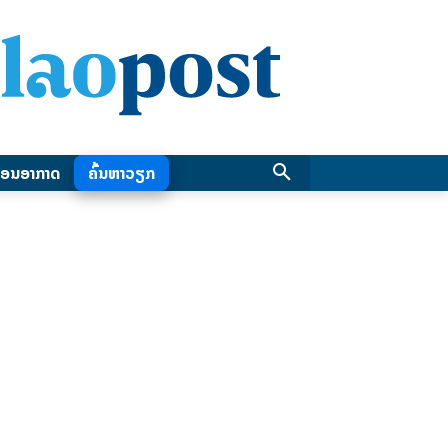
ອນອາກາດ
ຄົ້ນຫາວຽກ