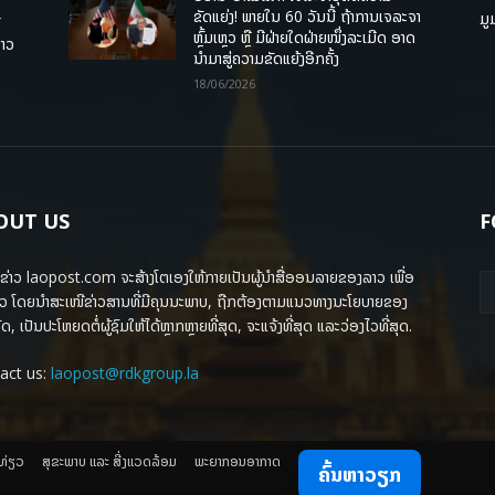
ຂັດແຍ່ງ! ພາຍໃນ 60 ວັນນີ້ ຖ້າການເຈລະຈາ
ມູ
ື
ຫຼົ້ມເຫຼວ ຫຼື ມີຝ່າຍໃດຝ່າຍໜຶ່ງລະເມີດ ອາດ
ລາວ
ນໍາມາສູ່ຄວາມຂັດແຍ້ງອີກຄັ້ງ
18/06/2026
OUT US
F
ຂ່າວ laopost.com ຈະສ້າງໂຕເອງໃຫ້ກາຍເປັນຜູ້ນຳສື່ອອນລາຍຂອງລາວ ເພື່ອ
ວ ໂດຍນຳສະເໜີຂ່າວສານທີ່ມີຄຸນນະພາບ, ຖືກຕ້ອງຕາມແນວທາງນະໂຍບາຍຂອງ
ດ, ເປັນປະໂຫຍດຕໍ່ຜູ້ຊົມໃຫ້ໄດ້ຫຼາກຫຼາຍທີ່ສຸດ, ຈະແຈ້ງທີ່ສຸດ ແລະວ່ອງໄວທີ່ສຸດ.
act us:
laopost@rdkgroup.la
ງທ່ຽວ
ສຸຂະພາບ ແລະ ສີ່ງແວດລ້ອມ
ພະຍາກອນອາກາດ
ຄົ້ນຫາວຽກ