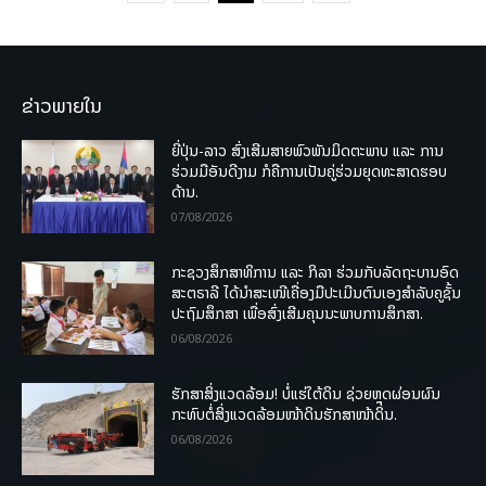
ຂ່າວພາຍໃນ
ຍີ່ປຸ່ນ-ລາວ ສົ່ງເສີມສາຍພົວພັນມິດຕະພາບ ແລະ ການ
ຮ່ວມມືອັນດີງາມ ກໍຄືການເປັນຄູ່ຮ່ວມຍຸດທະສາດຮອບ
ດ້ານ.
07/08/2026
ກະຊວງສຶກສາທິການ ແລະ ກິລາ ຮ່ວມກັບລັດຖະບານອົດ
ສະຕຣາລີ ໄດ້ນຳສະເໜີເຄື່ອງມືປະເມີນຕົນເອງສຳລັບຄູຊັ້ນ
ປະຖົມສຶກສາ ເພື່ອສົ່ງເສີມຄຸນນະພາບການສຶກສາ.
06/08/2026
ຮັກສາສິ່ງແວດລ້ອມ! ບໍ່ແຮ່ໃຕ້ດິນ ຊ່ວຍຫຼຸດຜ່ອນຜົນ
ກະທົບຕໍ່ສິ່ງແວດລ້ອມໜ້າດິນຮັກສາໜ້າດິນ.
06/08/2026