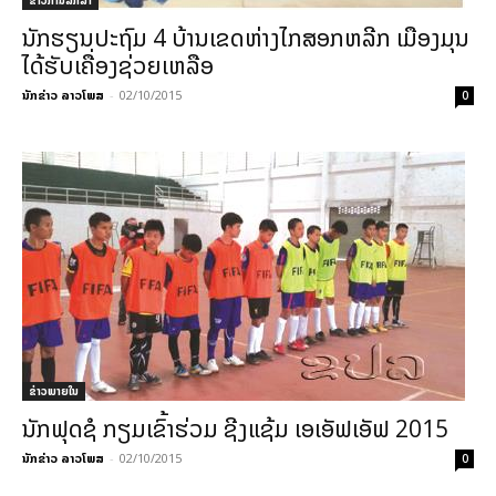
ນັກຮຽນປະຖົມ 4 ບ້ານເຂດຫ່າງໄກສອກຫລີກ ເມືອງມຸນ
ໄດ້ຮັບເຄື່ອງຊ່ວຍເຫລືອ
ນັກຂ່າວ ລາວໂພສ
-
02/10/2015
0
ຂ່າວພາຍ​ໃນ
ນັກຟຸດຊໍ ກຽມເຂົ້າຮ່ວມ ຊີງແຊ້ມ ເອເອັຟເອັຟ 2015
ນັກຂ່າວ ລາວໂພສ
-
02/10/2015
0