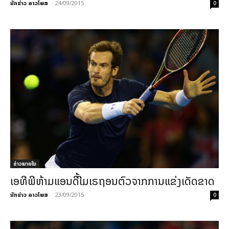
ນັກຂ່າວ ລາວໂພສ
-
24/09/2015
0
ຂ່າວພາຍ​ໃນ
ເອທີພີຫ້າມແອນດີ້ເີມເຣຖອນຕົວຈາກການແຂ່ງເດັດຂາດ
ນັກຂ່າວ ລາວໂພສ
-
23/09/2015
0