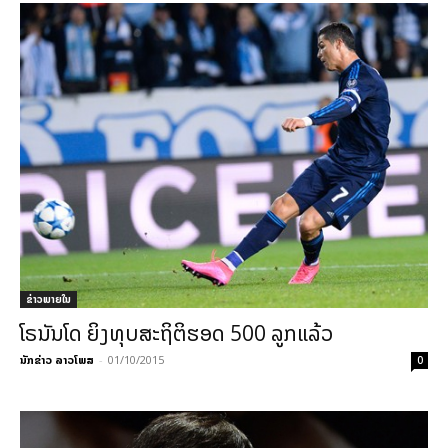
ຂ່າວພາຍ​ໃນ
ໂຣນັນໂດ ຍິງທຸບສະຖິຕິຮອດ 500 ລູກແລ້ວ
ນັກຂ່າວ ລາວໂພສ
-
01/10/2015
0