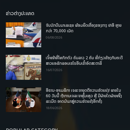
ຂ່າວຕ່າງປະເທດ
ຈັບນັກບິນມາເລເຊຍ ພ້ອມຍຶດເຄື່ອງຂອງກາງ ຢາອີ ຫຼາຍ
ກວ່າ 70,000 ເມັດ
06/08/2026
ເຈົ້າໜ້າທີ່ໄທກັກຕົວ ຄົນລາວ 2 ຄົນ ທີ່ກ່ຽວຂ້ອງກັບຄະດີ
ສາວແອລັກລອບເຮໂຣອີນເຂົ້າອົດສະຕາລີ
16/07/2026
ອີຣານ-ອາເມລິກາ ເຈລະຈາຍຸດຕິຄວາມຂັດແຍ່ງ! ພາຍໃນ
60 ວັນນີ້ ຖ້າການເຈລະຈາຫຼົ້ມເຫຼວ ຫຼື ມີຝ່າຍໃດຝ່າຍໜຶ່ງ
ລະເມີດ ອາດນໍາມາສູ່ຄວາມຂັດແຍ້ງອີກຄັ້ງ
18/06/2026