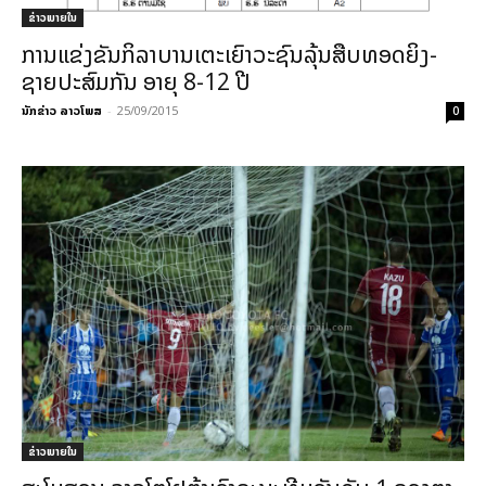
ຂ່າວພາຍ​ໃນ
ການແຂ່ງຂັນກິລາບານເຕະເຍົາວະຊົນລຸ້ນສືບທອດຍິງ-
ຊາຍປະສົມກັນ ອາຍຸ 8-12 ປີ
ນັກຂ່າວ ລາວໂພສ
-
25/09/2015
0
ຂ່າວພາຍ​ໃນ