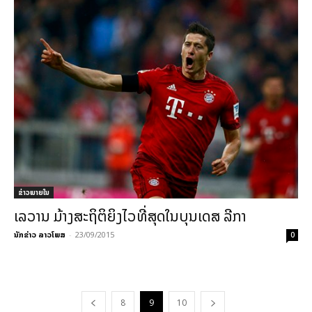
ຂ່າວພາຍ​ໃນ
ເລວານ ມ້າງສະຖິຕິຍິງໄວທີ່ສຸດໃນບຸນເດສ ລີກາ
ນັກຂ່າວ ລາວໂພສ
-
23/09/2015
0
8
9
10