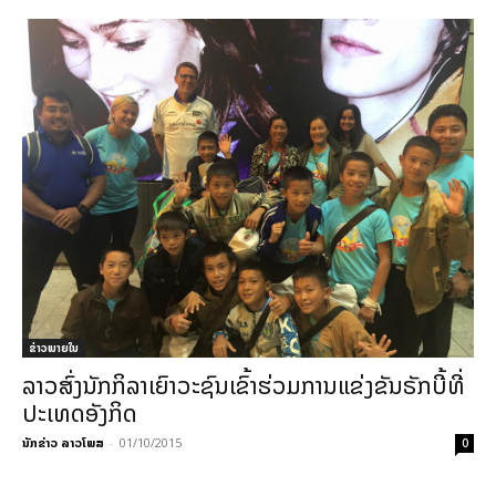
ຂ່າວພາຍ​ໃນ
ລາວສົ່ງນັກກິລາເຍົາວະຊົນເຂົ້າຮ່ວມການແຂ່ງຂັນຣັກບີ້ທີ່
ປະເທດອັງກິດ
ນັກຂ່າວ ລາວໂພສ
-
01/10/2015
0