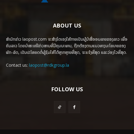
ABOUT US
ສຳນັກຂ່າວ laopost.com ຈະສ້າງໂຕເອງໃຫ້ກາຍເປັນຜູ້ນຳສື່ອອນລາຍຂອງລາວ ເພື່ອ
ຄົນລາວ ໂດຍນຳສະເໜີຂ່າວສານທີ່ມີຄຸນນະພາບ, ຖືກຕ້ອງຕາມແນວທາງນະໂຍບາຍຂອງ
ພັກ-ລັດ, ເປັນປະໂຫຍດຕໍ່ຜູ້ຊົມໃຫ້ໄດ້ຫຼາກຫຼາຍທີ່ສຸດ, ຈະແຈ້ງທີ່ສຸດ ແລະວ່ອງໄວທີ່ສຸດ.
Contact us:
laopost@rdkgroup.la
FOLLOW US