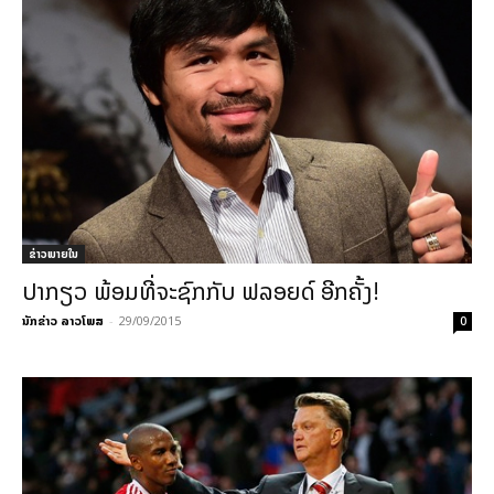
ຂ່າວພາຍ​ໃນ
ປາກຽວ ພ້ອມທີ່ຈະຊົກກັບ ຟລອຍດ໌ ອີກຄັ້ງ!
ນັກຂ່າວ ລາວໂພສ
-
29/09/2015
0