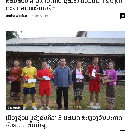
ສະໂມສອນ ລາວໂຕໂຢຕ້າເອົາຊະນະທີມອັນດັບ 1 ຂອງຕາ
ຕະລາງລາວພຣີເມຍລີກ
ນັກຂ່າວ ລາວໂພສ
-
24/09/2015
0
ຂ່າວພາຍ​ໃນ
ເມືອງຊ່ອນ ແຂ່ງຂັນກິລາ 3 ປະເພດ ສະຫຼອງວັນປະກາດ
ຈົບຊັ້ນ ມ ຕົ້ນບຳລຸງ