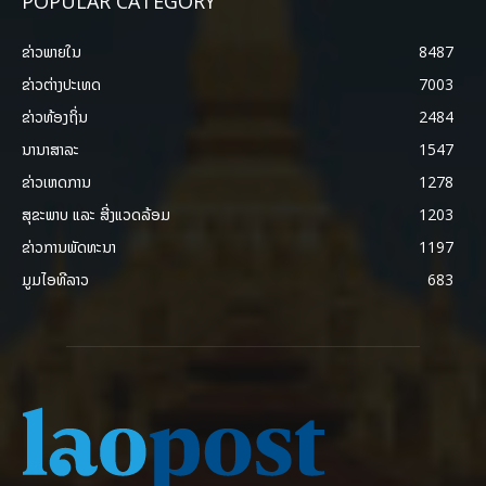
POPULAR CATEGORY
ຂ່າວພາຍ​ໃນ
8487
ຂ່າວຕ່າງປະເທດ
7003
ຂ່າວທ້ອງຖິ່ນ
2484
ນານາສາລະ
1547
ຂ່າວເຫດການ
1278
ສຸຂະພາບ ແລະ ສີ່ງແວດລ້ອມ
1203
ຂ່າວການພັດທະນາ
1197
ມູມໄອທີລາວ
683