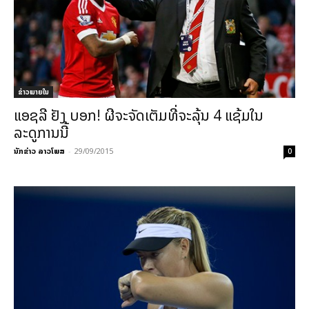
ຂ່າວພາຍ​ໃນ
ແອຊລີ ຢັງ ບອກ! ຜີຈະຈັດເຕັມທີ່ຈະລຸ້ນ 4 ແຊ້ມໃນ
ລະດູການນີ້
ນັກຂ່າວ ລາວໂພສ
-
29/09/2015
0