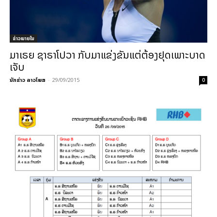
ຂ່າວພາຍ​ໃນ
ມາເຣຍ ຊາຣາໂປວາ ກັບມາແຂ່ງຂັນແຕ່ຕ້ອງຢຸດເພາະບາດ
ເຈັບ
ນັກຂ່າວ ລາວໂພສ
-
29/09/2015
0