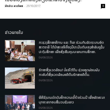
ນັກຂ່າວ ລາວໂພສ
-
29/10/2017
0
ຂ່າວພາຍໃນ
ກະຊວງສຶກສາທິການ ແລະ ກິລາ ຮ່ວມກັບລັດຖະບານອົດ
ສະຕຣາລີ ໄດ້ນຳສະເໜີເຄື່ອງມືປະເມີນຕົນເອງສຳລັບຄູຊັ້ນ
ປະຖົມສຶກສາ ເພື່ອສົ່ງເສີມຄຸນນະພາບການສຶກສາ.
06/08/2026
ຮັກສາສິ່ງແວດລ້ອມ! ບໍ່ແຮ່ໃຕ້ດິນ ຊ່ວຍຫຼຸດຜ່ອນຜົນ
ກະທົບຕໍ່ສິ່ງແວດລ້ອມໜ້າດິນຮັກສາໜ້າດິນ.
06/08/2026
ພິທີລົງນາມບົດບັນທຶກຄວາມເຂົ້າໃຈຮ່ວມມື ເພື່ອພັດທະນາ
ບຸກຄະລາກອນສື່ມວນຊົນລາວ
06/08/2026