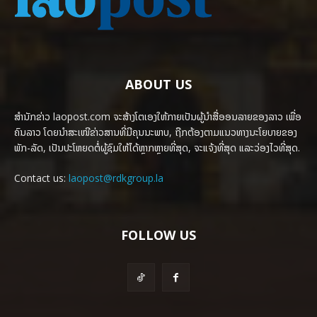
ABOUT US
ສຳນັກຂ່າວ laopost.com ຈະສ້າງໂຕເອງໃຫ້ກາຍເປັນຜູ້ນຳສື່ອອນລາຍຂອງລາວ ເພື່ອ
ຄົນລາວ ໂດຍນຳສະເໜີຂ່າວສານທີ່ມີຄຸນນະພາບ, ຖືກຕ້ອງຕາມແນວທາງນະໂຍບາຍຂອງ
ພັກ-ລັດ, ເປັນປະໂຫຍດຕໍ່ຜູ້ຊົມໃຫ້ໄດ້ຫຼາກຫຼາຍທີ່ສຸດ, ຈະແຈ້ງທີ່ສຸດ ແລະວ່ອງໄວທີ່ສຸດ.
Contact us:
laopost@rdkgroup.la
FOLLOW US