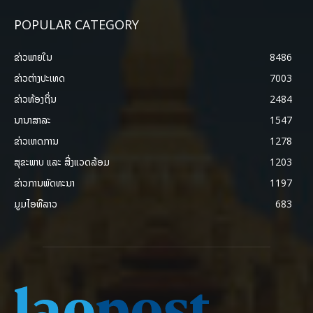
POPULAR CATEGORY
ຂ່າວພາຍ​ໃນ
8486
ຂ່າວຕ່າງປະເທດ
7003
ຂ່າວທ້ອງຖິ່ນ
2484
ນານາສາລະ
1547
ຂ່າວເຫດການ
1278
ສຸຂະພາບ ແລະ ສີ່ງແວດລ້ອມ
1203
ຂ່າວການພັດທະນາ
1197
ມູມໄອທີລາວ
683