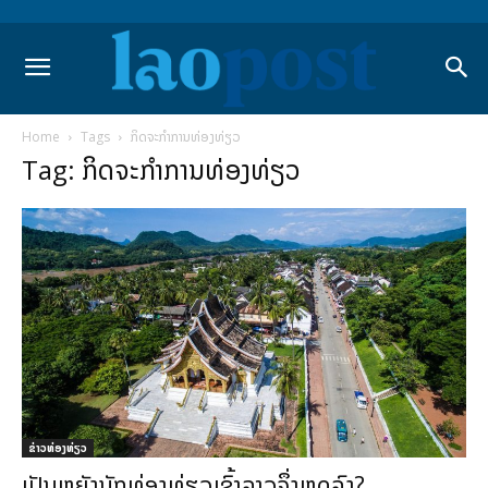
Home
Tags
ກິດຈະກຳການທ່ອງທ່ຽວ
Tag: ກິດຈະກຳການທ່ອງທ່ຽວ
​ຂ່າວທ່ອງທ່ຽວ
ເປັນຫຍັງນັກທ່ອງທ່ຽວເຂົ້າລາວຈຶ່ງຫຼຸດລົງ?