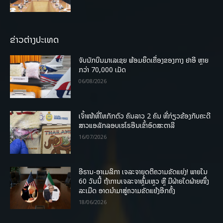
ຂ່າວຕ່າງປະເທດ
ຈັບນັກບິນມາເລເຊຍ ພ້ອມຍຶດເຄື່ອງຂອງກາງ ຢາອີ ຫຼາຍ
ກວ່າ 70,000 ເມັດ
06/08/2026
ເຈົ້າໜ້າທີ່ໄທກັກຕົວ ຄົນລາວ 2 ຄົນ ທີ່ກ່ຽວຂ້ອງກັບຄະດີ
ສາວແອລັກລອບເຮໂຣອີນເຂົ້າອົດສະຕາລີ
16/07/2026
ອີຣານ-ອາເມລິກາ ເຈລະຈາຍຸດຕິຄວາມຂັດແຍ່ງ! ພາຍໃນ
60 ວັນນີ້ ຖ້າການເຈລະຈາຫຼົ້ມເຫຼວ ຫຼື ມີຝ່າຍໃດຝ່າຍໜຶ່ງ
ລະເມີດ ອາດນໍາມາສູ່ຄວາມຂັດແຍ້ງອີກຄັ້ງ
18/06/2026