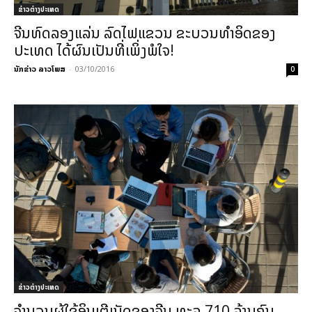
ຂ່າວຕ່າງປະເທດ
ຈີນທົດລອງແລ່ນ ລົດໄຟແຂວນ ຂະບວນທຳອິດຂອງ
ປະເທດ ໄດ້ຜົນເປັນທີ່ເພິ່ງພໍໃຈ!
ນັກຂ່າວ ລາວໂພສ
-
03/10/2016
0
ຂ່າວຕ່າງປະເທດ
ຈຳນວນຜູ້ໃຊ້ອິນເຕີເນັດຂອງຈີນ ທະລຸ 710 ລ້ານຄົນ