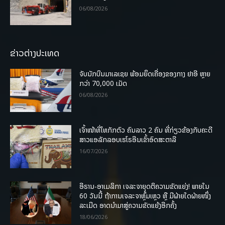
06/08/2026
ຂ່າວຕ່າງປະເທດ
ຈັບນັກບິນມາເລເຊຍ ພ້ອມຍຶດເຄື່ອງຂອງກາງ ຢາອີ ຫຼາຍ
ກວ່າ 70,000 ເມັດ
06/08/2026
ເຈົ້າໜ້າທີ່ໄທກັກຕົວ ຄົນລາວ 2 ຄົນ ທີ່ກ່ຽວຂ້ອງກັບຄະດີ
ສາວແອລັກລອບເຮໂຣອີນເຂົ້າອົດສະຕາລີ
16/07/2026
ອີຣານ-ອາເມລິກາ ເຈລະຈາຍຸດຕິຄວາມຂັດແຍ່ງ! ພາຍໃນ
60 ວັນນີ້ ຖ້າການເຈລະຈາຫຼົ້ມເຫຼວ ຫຼື ມີຝ່າຍໃດຝ່າຍໜຶ່ງ
ລະເມີດ ອາດນໍາມາສູ່ຄວາມຂັດແຍ້ງອີກຄັ້ງ
18/06/2026