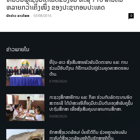
ຫລາຍກວ່າເຄິ່ງໜຶ່ງ ຂອງປະຊາກອນປະເທດ
ນັກຂ່າວ ລາວໂພສ
-
03/08/2016
0
ຂ່າວພາຍໃນ
ຍີ່ປຸ່ນ-ລາວ ສົ່ງເສີມສາຍພົວພັນມິດຕະພາບ ແລະ ການ
ຮ່ວມມືອັນດີງາມ ກໍຄືການເປັນຄູ່ຮ່ວມຍຸດທະສາດຮອບ
ດ້ານ.
07/08/2026
ກະຊວງສຶກສາທິການ ແລະ ກິລາ ຮ່ວມກັບລັດຖະບານອົດ
ສະຕຣາລີ ໄດ້ນຳສະເໜີເຄື່ອງມືປະເມີນຕົນເອງສຳລັບຄູຊັ້ນ
ປະຖົມສຶກສາ ເພື່ອສົ່ງເສີມຄຸນນະພາບການສຶກສາ.
06/08/2026
ຮັກສາສິ່ງແວດລ້ອມ! ບໍ່ແຮ່ໃຕ້ດິນ ຊ່ວຍຫຼຸດຜ່ອນຜົນ
ກະທົບຕໍ່ສິ່ງແວດລ້ອມໜ້າດິນຮັກສາໜ້າດິນ.