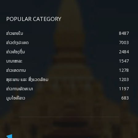
POPULAR CATEGORY
ຂ່າວພາຍ​ໃນ
8487
ຂ່າວຕ່າງປະເທດ
7003
ຂ່າວທ້ອງຖິ່ນ
2484
ນານາສາລະ
1547
ຂ່າວເຫດການ
1278
ສຸຂະພາບ ແລະ ສີ່ງແວດລ້ອມ
1203
ຂ່າວການພັດທະນາ
1197
ມູມໄອທີລາວ
683