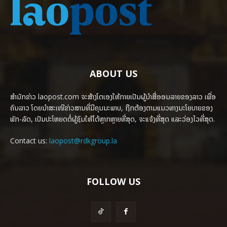
ABOUT US
ສຳນັກຂ່າວ laopost.com ຈະສ້າງໂຕເອງໃຫ້ກາຍເປັນຜູ້ນຳສື່ອອນລາຍຂອງລາວ ເພື່ອ
ຄົນລາວ ໂດຍນຳສະເໜີຂ່າວສານທີ່ມີຄຸນນະພາບ, ຖືກຕ້ອງຕາມແນວທາງນະໂຍບາຍຂອງ
ພັກ-ລັດ, ເປັນປະໂຫຍດຕໍ່ຜູ້ຊົມໃຫ້ໄດ້ຫຼາກຫຼາຍທີ່ສຸດ, ຈະແຈ້ງທີ່ສຸດ ແລະວ່ອງໄວທີ່ສຸດ.
Contact us:
laopost@rdkgroup.la
FOLLOW US