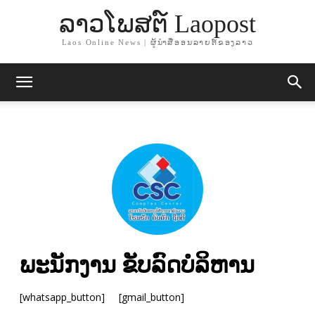
ລາວໂພສຕ໌ Laopost
Laos Online News | ຜູ້ນຳສື່ອອນລາຍຕ໌ຂອງລາວ
ພະນັກງານ ຂັບລົດບໍລິຫານ
[whatsapp_button]
[gmail_button]