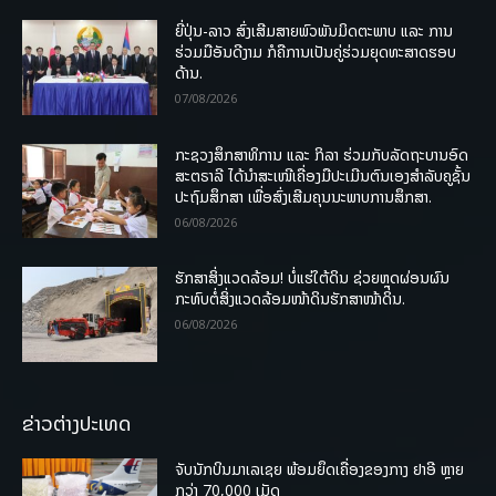
ຍີ່ປຸ່ນ-ລາວ ສົ່ງເສີມສາຍພົວພັນມິດຕະພາບ ແລະ ການ
ຮ່ວມມືອັນດີງາມ ກໍຄືການເປັນຄູ່ຮ່ວມຍຸດທະສາດຮອບ
ດ້ານ.
07/08/2026
ກະຊວງສຶກສາທິການ ແລະ ກິລາ ຮ່ວມກັບລັດຖະບານອົດ
ສະຕຣາລີ ໄດ້ນຳສະເໜີເຄື່ອງມືປະເມີນຕົນເອງສຳລັບຄູຊັ້ນ
ປະຖົມສຶກສາ ເພື່ອສົ່ງເສີມຄຸນນະພາບການສຶກສາ.
06/08/2026
ຮັກສາສິ່ງແວດລ້ອມ! ບໍ່ແຮ່ໃຕ້ດິນ ຊ່ວຍຫຼຸດຜ່ອນຜົນ
ກະທົບຕໍ່ສິ່ງແວດລ້ອມໜ້າດິນຮັກສາໜ້າດິນ.
06/08/2026
ຂ່າວຕ່າງປະເທດ
ຈັບນັກບິນມາເລເຊຍ ພ້ອມຍຶດເຄື່ອງຂອງກາງ ຢາອີ ຫຼາຍ
ກວ່າ 70,000 ເມັດ