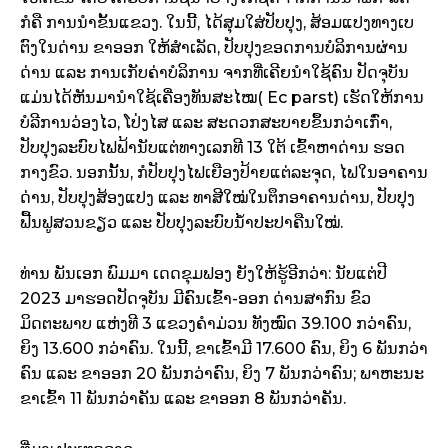
ກໍຄື ການນໍາຂັ້ນແຂວງ. ໃນນີ້, ໄດ້ສຸມໃສ່ປັບປຸງ, ສ້ອມແປງທາງເບ
ຕົງໃນດ່ານ ຂາອອກ ໃຫ້ສໍາເລັດ, ປັບປຸງຂອດການບໍລິການຜ່ານ
ດ່ານ ແລະ ການເກັບຄ່າບໍລິການ ຈາກທີ່ເຄີຍນໍາໃຊ້ຄົນ ປັດຈຸບັນ
ແມ່ນໄດ້ຫັນມານໍາໃຊ້ເຄື່ອງທັນສະໄໝ( Ec parst) ເຮັດໃຫ້ການ
ບໍລີການວ່ອງໄວ, ໂປ່ງໄສ ແລະ ສະດວກສະບາຍຂຶ້ນກວ່າເກົ່າ,
ປັບປຸງລະບົບໄຟຟ້ານັບແຕ່ທາງເລກທີ 13 ໃຕ້ ເຂົ້າຫາດ່ານ ຮອດ
ກາງຂົວ. ນອກນັ້ນ, ກໍປັບປຸງໄຟເຍືອງປ້າຍແຕ່ລະຈຸດ, ໄຟໃນອາຄານ
ດ່ານ, ປັບປຸງສ້ອງແປງ ແລະ ທາສີໃໝ່ໃນຕຶກອາຄານດ່ານ, ປັບປຸງ
ຟື້ນຟູສວນຂຽວ ແລະ ປັບປຸງລະບົບນໍ້າປະປາຄືນໃໝ່.
ທ່ານ ພັນເອກ ພົມມາ ເດດຂຸມຟອງ ຍັງໃຫ້ຮູ້ອີກວ່າ: ນັບແຕ່ປີ
2023 ມາຮອດປັດຈຸບັນ ມີຄົນເຂົ້າ-ອອກ ດ່ານສາກົນ ຂົວ
ມິດຕະພາບ ແຫ່ງທີ 3 ແຂວງຄໍາມ່ວນ ທັງໝົດ 39.100 ກວ່າຄົນ,
ຍິງ 13.600 ກວ່າຄົນ. ໃນນີ້, ຂາເຂົ້າມີ 17.600 ຄົນ, ຍິງ 6 ພັນກວ່າ
ຄົນ ແລະ ຂາອອກ 20 ພັນກວ່າຄົນ, ຍິງ 7 ພັນກວ່າຄົນ; ພາຫະນະ
ຂາເຂົ້າ 11 ພັນກວ່າຄັນ ແລະ ຂາອອກ 8 ພັນກວ່າຄັນ.