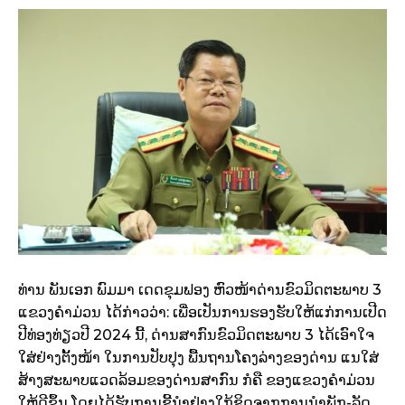
ທ່ານ ພັນເອກ ພົມມາ ເດດຂຸມຟອງ ຫົວໜ້າດ່ານຂົວມິດຕະພາບ 3
ແຂວງຄໍາມ່ວນ ໄດ້ກ່າວວ່າ: ເພື່ອເປັນການຮອງຮັບໃຫ້ແກ່ການເປີດ
ປີທ່ອງທ່ຽວປີ 2024 ນີ້, ດ່ານສາກົນຂົວມິດຕະພາບ 3 ໄດ້ເອົາໃຈ
ໃສ່ຢ່າງຕັ້ງໜ້າ ໃນການປັບປຸງ ພື້ນຖານໂຄງລ່າງຂອງດ່ານ ແນໃສ່
ສ້າງສະພາບແວດລ້ອມຂອງດ່ານສາກົນ ກໍຄື ຂອງແຂວງຄໍາມ່ວນ
ໃຫ້ດີຂຶ້ນ ໂດຍໄດ້ຮັບການຊີ້ນໍາຢ່າງໃກ້ຊິດຈາກການນໍາພັກ-ລັດ