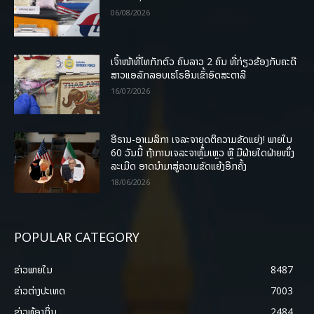
06/08/2026
ເຈົ້າໜ້າທີ່ໄທກັກຕົວ ຄົນລາວ 2 ຄົນ ທີ່ກ່ຽວຂ້ອງກັບຄະດີ
ສາວແອລັກລອບເຮໂຣອີນເຂົ້າອົດສະຕາລີ
16/07/2026
ອີຣານ-ອາເມລິກາ ເຈລະຈາຍຸດຕິຄວາມຂັດແຍ່ງ! ພາຍໃນ
60 ວັນນີ້ ຖ້າການເຈລະຈາຫຼົ້ມເຫຼວ ຫຼື ມີຝ່າຍໃດຝ່າຍໜຶ່ງ
ລະເມີດ ອາດນໍາມາສູ່ຄວາມຂັດແຍ້ງອີກຄັ້ງ
18/06/2026
POPULAR CATEGORY
ຂ່າວພາຍ​ໃນ
8487
ຂ່າວຕ່າງປະເທດ
7003
ຂ່າວທ້ອງຖິ່ນ
2484