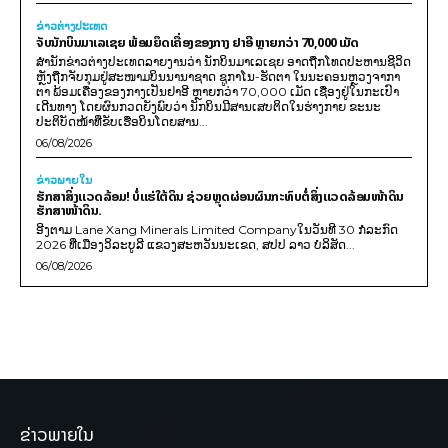
ຂ່າວຕ່າງປະເທດ
ຈັບນັກບິນມາເລເຊຍ ພ້ອມຍຶດເຄື່ອງຂອງກາງ ຢາອີ ຫຼາຍກວ່າ 70,000 ເມັດ
ສຳນັກຂ່າວຕ່າງປະເທດລາຍງານວ່າ ນັກບິນມາເລເຊຍ ອາດຖືກໂທດປະຫານຊີວິດ
ຫຼັງຖືກຈັບກຸມຢູ່ສະໜາມບິນນານາຊາດ ຊູກາໂນ-ຮັດຕາ ໃນນະຄອນຫຼວງຈາກາ
ຕາ ພ້ອມເຄື່ອງຂອງກາງເປັນຢາອີ ຫຼາຍກວ່າ 70,000 ເມັດ ເຊື່ອງຢູ່ໃນກະເປົາ
ເດີນທາງ ໂດຍຜົນກວດຍັງພົບວ່າ ນັກບິນມີສານເສບຕິດໃນຮ່າງກາຍ ຂະນະ
ປະຕິບັດໜ້າທີ່ຂັບເຮືອບິນໂດຍສານ...
06/08/2026
ຂ່າວພາຍ​ໃນ
ຮັກສາສິ່ງແວດລ້ອມ! ບໍ່ແຮ່ໃຕ້ດິນ ຊ່ວຍຫຼຸດຜ່ອນຜົນກະທົບຕໍ່ສິ່ງແວດລ້ອມໜ້າດິນ
ຮັກສາໜ້າດິນ.
ອີງຕາມ Lane Xang Minerals Limited Companyໃນວັນທີ 30 ກໍລະກົດ
2026 ທີ່ເມືອງວິລະບູລີ ແຂວງສະຫວັນນະເຂດ, ສປປ ລາວ ບໍລິສັດ...
06/08/2026
ຂ່າວພາຍໃນ