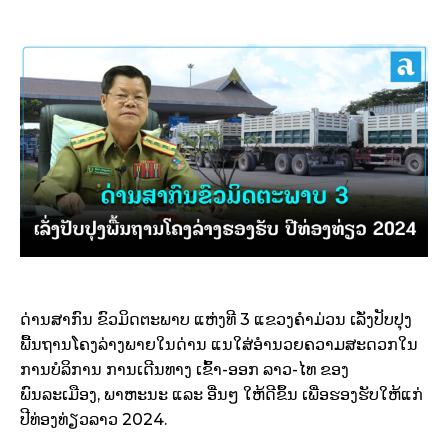
ດ່ານສາກົນ ຂົວມິດຕະພາບ ແຫ່ງທີ 3 ແຂວງຄໍາມ່ວນ ເລັ່ງປັບປຸງ
ພື້ນຖານໂຄງລ່າງພາຍໃນດ່ານ ແນໃສ່ອຳນວຍຄວາມສະດວກໃນ
ການບໍລິການ ການເດີນທາງ ເຂົ້າ-ອອກ ລາວ-ໄທ ຂອງ
ພົນລະເມືອງ, ພາຫະນະ ແລະ ອື່ນໆ ໃຫ້ດີຂຶ້ນ ເພື່ອຮອງຮັບໃຫ້ແກ່
ປີທ່ອງທ່ຽວລາວ 2024.