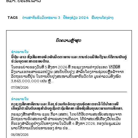
ທີ່ມາ: ປະເທດລາວ
TAGS
ດ່ານສາກົນຂົວມິດຕະພາບ 3
ປີທ່ອງທ່ຽວ 2024
ພື້ນຖານໂຄງລ່າງ
ບົດຄວາມຫຼ້າສຸດ
ຂ່າວພາຍ​ໃນ
ຍີ່ປຸ່ນ-ລາວ ສົ່ງເສີມສາຍພົວພັນມິດຕະພາບ ແລະ ການຮ່ວມມືອັນດີງາມ ກໍຄືການເປັນຄູ່
ຮ່ວມຍຸດທະສາດຮອບດ້ານ.
ໃນຕອນບ່າຍຂອງວັນທີ 5 ສິງຫາ 2026 ທີ່ ກະຊວງການຕ່າງປະເທດ ໄດ້ມີພິທີ
ລົງນາມເອກະສານແລກປ່ຽນ (ສະບັບປັບປຸງ) ສໍາລັບໂຄງການຊ່ວຍເຫຼືອລ້າຈາກ
ລັດຖະບານຍີ່ປຸ່ນ ໃນການປັບປຸງສະໜາມບິນສາກົນວັດໄຕ ມູນຄ່າລວມທັງໝົດ
3,863,000,000 ເຢນ ຫຼື...
07/08/2026
ຂ່າວພາຍ​ໃນ
ກະຊວງສຶກສາທິການ ແລະ ກິລາ ຮ່ວມກັບລັດຖະບານອົດສະຕຣາລີ ໄດ້ນຳສະເໜີ
ເຄື່ອງມືປະເມີນຕົນເອງສຳລັບຄູຊັ້ນປະຖົມສຶກສາ ເພື່ອສົ່ງເສີມຄຸນນະພາບການສຶກສາ.
ກະຊວງສຶກສາທິການ ແລະ ກິລາ (ສສກ), ໂດຍໄດ້ຮັບການສະໜັບສະໜູນຈາກ
ລັດຖະບານອົດສະຕຣາລີ ຜ່ານແຜນງານບີຄວາ, ໄດ້ນຳສະເໜີເຄື່ອງມືປະເມີນ
ຕົນເອງສຳລັບຄູຢ່າງເປັນທາງການໃນວັນທີ 4 ສິງຫາ 2026. ກອງປະຊຸມແມ່ນ
ພາຍໃຕ້ການເປັນປະທານຂອງ ທ່ານ ປອ...
06/08/2026