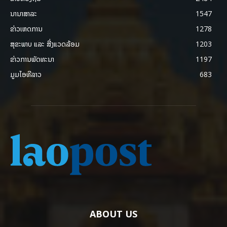
ນານາສາລະ
1547
ຂ່າວເຫດການ
1278
ສຸຂະພາບ ແລະ ສີ່ງແວດລ້ອມ
1203
ຂ່າວການພັດທະນາ
1197
ມູມໄອທີລາວ
683
ABOUT US