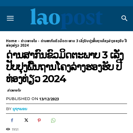
Home
ຂ່າວພາຍ​ໃນ
ດ່ານສາກົນຂົວມິດຕະພາບ 3 ເລັ່ງປັບປຸງພື້ນຖານໂຄງລ່າງຮອງຮັບ ປີ
ທ່ອງທ່ຽວ 2024
ດ່ານສາກົນຂົວມິດຕະພາບ 3 ເລັ່ງ
ປັບປຸງພື້ນຖານໂຄງລ່າງຮອງຮັບ ປີ
ທ່ອງທ່ຽວ 2024
ຂ່າວພາຍ​ໃນ
13/12/2023
PUBLISHED ON
BY
ນຸຖາພອນ
1951