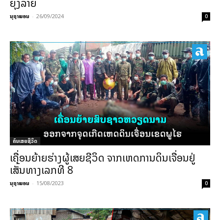
ຍຸງລາຍ
ນຸຖາພອນ
-
26/09/2024
0
ຄົນເສຍຊີວິດ
ເຄື່ອນຍ້າຍຮ່າງຜູ້ເສຍຊີວິດ ຈາກເຫດການດິນເຈື່ອນຢູ່
ເສັ້ນທາງເລກທີ 8
ນຸຖາພອນ
-
15/08/2023
0