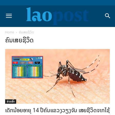
Home
ຄົນເສຍຊີວິດ
ຄົນເສຍຊີວິດ
ຂ່າວເສົ້າ
ເດັກນ້ອຍອາຍຸ 14 ປີຄົນແຂວງວຽງຈັນ ເສຍຊີວິດຈາກໄຊ້