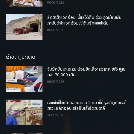
06/08/2026
ຮັກສາສິ່ງແວດລ້ອມ! ບໍ່ແຮ່ໃຕ້ດິນ ຊ່ວຍຫຼຸດຜ່ອນຜົນ
ກະທົບຕໍ່ສິ່ງແວດລ້ອມໜ້າດິນຮັກສາໜ້າດິນ.
06/08/2026
ຂ່າວຕ່າງປະເທດ
ຈັບນັກບິນມາເລເຊຍ ພ້ອມຍຶດເຄື່ອງຂອງກາງ ຢາອີ ຫຼາຍ
ກວ່າ 70,000 ເມັດ
06/08/2026
ເຈົ້າໜ້າທີ່ໄທກັກຕົວ ຄົນລາວ 2 ຄົນ ທີ່ກ່ຽວຂ້ອງກັບຄະດີ
ສາວແອລັກລອບເຮໂຣອີນເຂົ້າອົດສະຕາລີ
16/07/2026