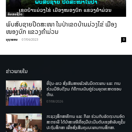
ຄົນເສຍຊີວິດ
ພົບສົບຊາຍປິດສະໜາ ໃນປ່າເຂດບ້ານມ່ວງໄຂ່ ເມືອງ
ໜອງບົກ ແຂວງຄຳມ່ວນ
ນຸຖາພອນ
-
07/06/2023
0
ຂ່າວພາຍໃນ
ຍີ່ປຸ່ນ-ລາວ ສົ່ງເສີມສາຍພົວພັນມິດຕະພາບ ແລະ ການ
ຮ່ວມມືອັນດີງາມ ກໍຄືການເປັນຄູ່ຮ່ວມຍຸດທະສາດຮອບ
ດ້ານ.
07/08/2026
ກະຊວງສຶກສາທິການ ແລະ ກິລາ ຮ່ວມກັບລັດຖະບານອົດ
ສະຕຣາລີ ໄດ້ນຳສະເໜີເຄື່ອງມືປະເມີນຕົນເອງສຳລັບຄູຊັ້ນ
ປະຖົມສຶກສາ ເພື່ອສົ່ງເສີມຄຸນນະພາບການສຶກສາ.