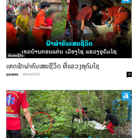
ຄົນເສຍຊີວິດ
ເຫດຟ້າຜ່າຄົນເສຍຊີວິດ ທີ່ແຂວງອຸດົມໄຊ
ນຸຖາພອນ
-
08/06/2023
0