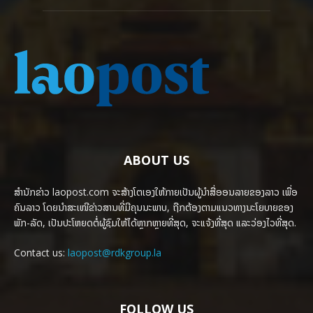
ABOUT US
ສຳນັກຂ່າວ laopost.com ຈະສ້າງໂຕເອງໃຫ້ກາຍເປັນຜູ້ນຳສື່ອອນລາຍຂອງລາວ ເພື່ອ
ຄົນລາວ ໂດຍນຳສະເໜີຂ່າວສານທີ່ມີຄຸນນະພາບ, ຖືກຕ້ອງຕາມແນວທາງນະໂຍບາຍຂອງ
ພັກ-ລັດ, ເປັນປະໂຫຍດຕໍ່ຜູ້ຊົມໃຫ້ໄດ້ຫຼາກຫຼາຍທີ່ສຸດ, ຈະແຈ້ງທີ່ສຸດ ແລະວ່ອງໄວທີ່ສຸດ.
Contact us:
laopost@rdkgroup.la
FOLLOW US