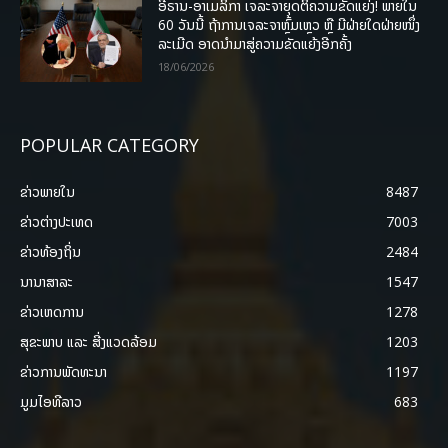
ອີຣານ-ອາເມລິກາ ເຈລະຈາຍຸດຕິຄວາມຂັດແຍ່ງ! ພາຍໃນ
60 ວັນນີ້ ຖ້າການເຈລະຈາຫຼົ້ມເຫຼວ ຫຼື ມີຝ່າຍໃດຝ່າຍໜຶ່ງ
ລະເມີດ ອາດນໍາມາສູ່ຄວາມຂັດແຍ້ງອີກຄັ້ງ
18/06/2026
POPULAR CATEGORY
ຂ່າວພາຍ​ໃນ
8487
ຂ່າວຕ່າງປະເທດ
7003
ຂ່າວທ້ອງຖິ່ນ
2484
ນານາສາລະ
1547
ຂ່າວເຫດການ
1278
ສຸຂະພາບ ແລະ ສີ່ງແວດລ້ອມ
1203
ຂ່າວການພັດທະນາ
1197
ມູມໄອທີລາວ
683