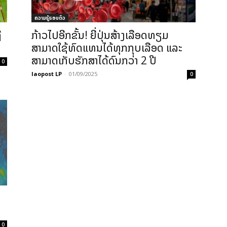
ຄວາມຮູ້ຮອບຕົວ
ື
ກ້າວໄປອີກຂັ້ນ! ຍີ່ປຸ່ນສ້າງເລືອດທຽມ
ສາມາດໃຊ້ທົດແທນໄດ້ທຸກກຸບເລືອດ ແລະ
ສາມາດເກັບຮັກສາໄດ້ດົນກວ່າ 2 ປີ
0
laopost LP
-
01/09/2025
0
ຜ
0