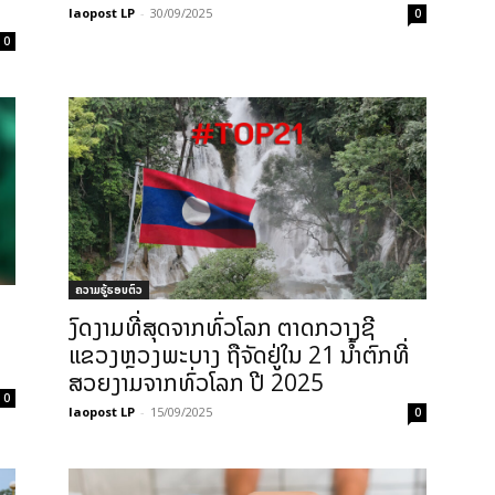
laopost LP
-
30/09/2025
0
0
ຄວາມຮູ້ຮອບຕົວ
ງົດງາມທີ່ສຸດຈາກທົ່ວໂລກ ຕາດກວາງຊີ
ແຂວງຫຼວງພະບາງ ຖືຈັດຢູ່ໃນ 21 ນໍ້າຕົກທີ່
ສວຍງາມຈາກທົ່ວໂລກ ປີ 2025
0
laopost LP
-
15/09/2025
0