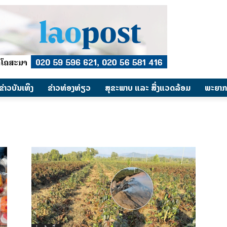
​ຂ່າວບັນເທິງ
​ຂ່າວທ່ອງທ່ຽວ
ສຸຂະພາບ ແລະ ສີ່ງແວດລ້ອມ
ພະຍາກ