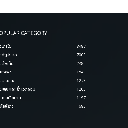
OPULAR CATEGORY
າວພາຍ​ໃນ
8487
າວຕ່າງປະເທດ
7003
າວທ້ອງຖິ່ນ
2484
ນາສາລະ
1547
າວເຫດການ
1278
ຂະພາບ ແລະ ສີ່ງແວດລ້ອມ
1203
າວການພັດທະນາ
1197
ມໄອທີລາວ
683