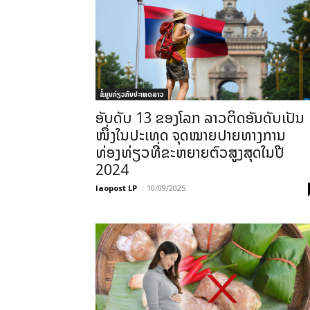
ຂໍ້ມູນກ່ຽວກັບປະເທດລາວ
ອັບດັບ 13 ຂອງໂລກ ລາວຕິດອັນດັບເປັນ
ໜຶ່ງໃນປະເທດ ຈຸດໝາຍປາຍທາງການ
ທ່ອງທ່ຽວທີ່ຂະຫຍາຍຕົວສູງສຸດໃນປີ
2024
laopost LP
-
10/09/2025