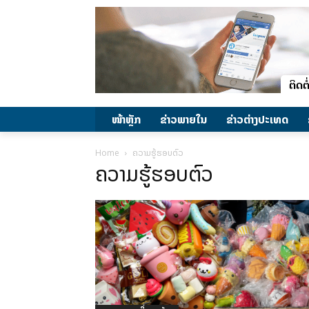
ໜ້າຫຼັກ
ຂ່າວພາຍ​ໃນ
ຂ່າວຕ່າງປະເທດ
Home
ຄວາມຮູ້ຮອບຕົວ
ຄວາມຮູ້ຮອບຕົວ