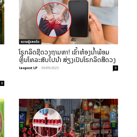
ຄວາມຮູ້ຮອບຕົວ
ໂຣກລິດຊີດວງຖາມຫາ! ເຂົ້າຫ້ອງນໍ້າພ້ອມ
ຫຼິ້ນໂທລະສັບໄປນໍາ ສ່ຽງເປັນໂຣກລິດສີດວງ
laopost LP
-
09/09/2025
0
0