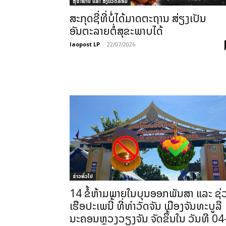
ສຸຂະພາບ ແລະ ສີ່ງແວດລ້ອມ
ສະກຸດຊີ່ທີ່ບໍ່ໄດ້ມາດຕະຖານ ສ່ຽງເປັນ
ອັນຕະລາຍຕໍ່ສຸຂະພາບໄດ້
laopost LP
-
22/07/2026
ຂ່າວທົ່ວໄປ
14 ຂໍ້ຫ້າມພາຍໃນບຸນອອກພັນສາ ແລະ ຊ່
ເຮືອປະເພນີ້່ ທີ່ທ່າວັດຈັນ ເມືອງຈັນທະບູລີ
ນະຄອນຫຼວງວຽງຈັນ ຈັດຂຶ້ນໃນ ວັນທີ 04