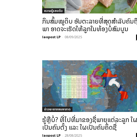
ຄວາມຮູ້ຮອບຕົວ
ກິນສົ້ມໝູດິບ ອັນຕະລາຍທີ່ສຸດສຳລັບຄົນຖ
ພາ ອາດຈະເຮັດໃຫ້ລູກໃນທ້ອງບໍ່ສົມບູນ
laopost LP
-
08/09/2025
ຂ່າວພະຍາກອນອາກາດ
ຮູ້ຫຼືບໍ່? ທີ່ໄປທີ່ມາຂອງຊື່ພາຍຸແຕ່ລະລູກ ໃ
ເປັນຄົນຕັ້ງ ແລະ ໃຜເປັນຄົນຄິດຊື່
laopost LP
-
28/08/2025