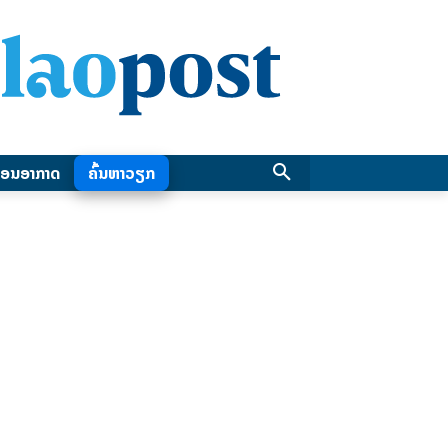
ອນອາກາດ
ຄົ້ນຫາວຽກ