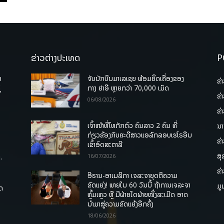
ຂ່າວຕ່າງປະເທດ
P
ບ
ຈັບນັກບິນມາເລເຊຍ ພ້ອມຍຶດເຄື່ອງຂອງ
ຂ່
່
ກາງ ຢາອີ ຫຼາຍກວ່າ 70,000 ເມັດ
ຂ່
06/08/2026
ຂ່
ເຈົ້າໜ້າທີ່ໄທກັກຕົວ ຄົນລາວ 2 ຄົນ ທີ່
ນາ
ກ່ຽວຂ້ອງກັບຄະດີສາວແອລັກລອບເຮໂຣອີນ
ຂ່
ເຂົ້າອົດສະຕາລີ
ສຸ
.
16/07/2026
ຂ່
ອີຣານ-ອາເມລິກາ ເຈລະຈາຍຸດຕິຄວາມ
ຂັດແຍ່ງ! ພາຍໃນ 60 ວັນນີ້ ຖ້າການເຈລະຈາ
ມູ
ຸດ
ຫຼົ້ມເຫຼວ ຫຼື ມີຝ່າຍໃດຝ່າຍໜຶ່ງລະເມີດ ອາດ
ນໍາມາສູ່ຄວາມຂັດແຍ້ງອີກຄັ້ງ
18/06/2026