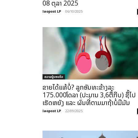
08 ຕຸລາ 2025
laopost LP
-
06/10/2025
ຄວາມຮູ້ຮອບຕົວ
ຂາຍໄດ້ແທ້ບໍ່? ລູກອັນທະຂ້າງລະ
175.000ໂດລາ (ປະມານ 3,6ຕື້ກີບ) ຊື້ໄປ
ເຮັດຫຍັງ ແລະ ຜົນທີ່ຕາມມາຖ້າບໍ່ມີມັນ
laopost LP
-
22/09/2025