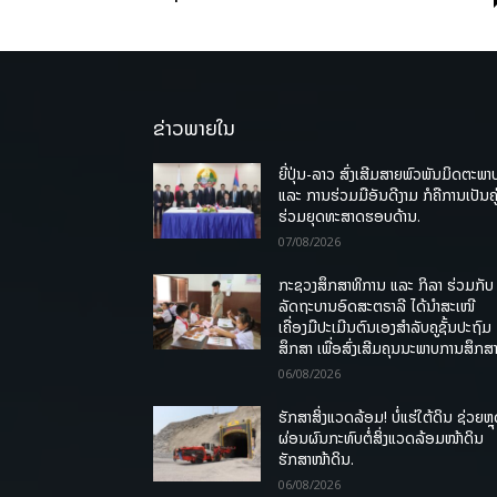
ຂ່າວພາຍໃນ
ຍີ່ປຸ່ນ-ລາວ ສົ່ງເສີມສາຍພົວພັນມິດຕະພາ
ແລະ ການຮ່ວມມືອັນດີງາມ ກໍຄືການເປັນຄູ
ຮ່ວມຍຸດທະສາດຮອບດ້ານ.
07/08/2026
ກະຊວງສຶກສາທິການ ແລະ ກິລາ ຮ່ວມກັບ
ລັດຖະບານອົດສະຕຣາລີ ໄດ້ນຳສະເໜີ
ເຄື່ອງມືປະເມີນຕົນເອງສຳລັບຄູຊັ້ນປະຖົມ
ສຶກສາ ເພື່ອສົ່ງເສີມຄຸນນະພາບການສຶກສາ
06/08/2026
ຮັກສາສິ່ງແວດລ້ອມ! ບໍ່ແຮ່ໃຕ້ດິນ ຊ່ວຍຫຼ
ຜ່ອນຜົນກະທົບຕໍ່ສິ່ງແວດລ້ອມໜ້າດິນ
ຮັກສາໜ້າດິນ.
06/08/2026