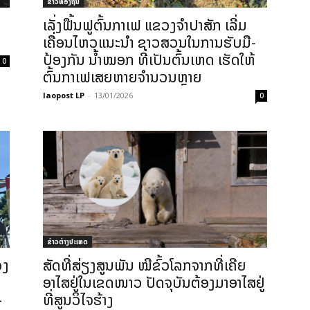
ຂ່າວທ້ອງຖິ່ນ
ເລັ່ງຟື້ນຟູຕົ້ນກາເຟ ແຂວງຈໍາປາສັກ ເລີ່ມ
ເຄື່ອນໄຫວແນະນໍາ ຊາວສວນໃນການຮັບມື-
ປ້ອງກັນ ນ້ຳໝອກ ທີ່ເປັນຕົ້ນເຫດ ເຮັດໃຫ້
0
ຕົ້ນກາເຟເສຍຫາຍຈໍານວນຫຼາຍ
laopost LP
-
13/01/2026
0
ຂ່າວຕ່າງປະເທດ
ວງ
ສັດທີ່ສ່ຽງສູນພັນ ໝີຂົ້ວໂລກຈາກທີ່ເຄີຍ
ອາໄສຢູ່ໃນເຂດໜາວ ປັດຈຸບັນຕ້ອງມາອາໄສຢູ່
-
ທີ່ສູນວິໄຈຮ້າງ